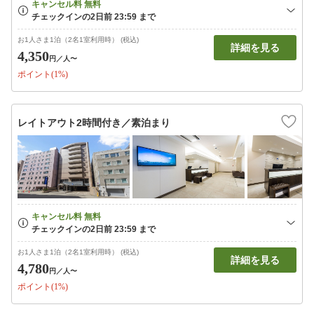
お1人さま1泊（2名1室利用時） (税込)
詳細を見る
4,350
円
／人〜
ポイント(1%)
レイトアウト2時間付き／素泊まり
お1人さま1泊（2名1室利用時） (税込)
詳細を見る
4,780
円
／人〜
ポイント(1%)