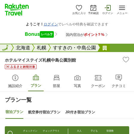
お気に入り
予約確認
ログイン
メニュー
全国
全国
北海道
札幌
すすきの・中島公園
ホテルマイ
ホテルマイステイズ札幌中島公園別館
プラン
施設紹介
部屋
写真
クーポン
クチコミ
プラン一覧
宿泊プラン
航空券付宿泊プラン
JR付き宿泊プラン
チェックイン
チェックアウト
大人
子ども
部屋数