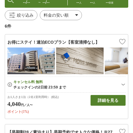
--/--
--/--
--
--
--
〜
人
人
部屋
絞り込み
6件
お得にステイ！連泊ECOプラン【客室清掃なし】
お1人さま1泊（2名1室利用時） (税込)
詳細を見る
4,040
円
／人〜
ポイント(1%)
【早期割28／素泊まり】早期予約でオトクな価格！※27