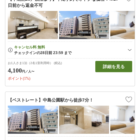
日前から返金不可
お1人さま1泊（2名1室利用時） (税込)
詳細を見る
4,100
円
／人〜
ポイント(1%)
【ベストレート】中島公園駅から徒歩7分！