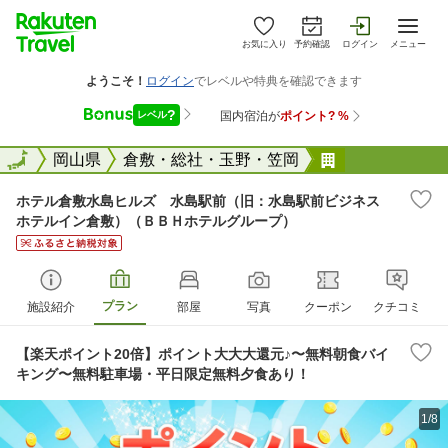
お気に入り
予約確認
ログイン
メニュー
全国
全国
岡山県
倉敷・総社・玉野・笠岡
ホテル倉敷水
ホテル倉敷水島ヒルズ 水島駅前（旧：水島駅前ビジネス
ホテルイン倉敷）（ＢＢＨホテルグループ）
プラン
施設紹介
部屋
写真
クーポン
クチコミ
【楽天ポイント20倍】ポイント大大大還元♪〜無料朝食バイ
キング〜無料駐車場・平日限定無料夕食あり！
1/8