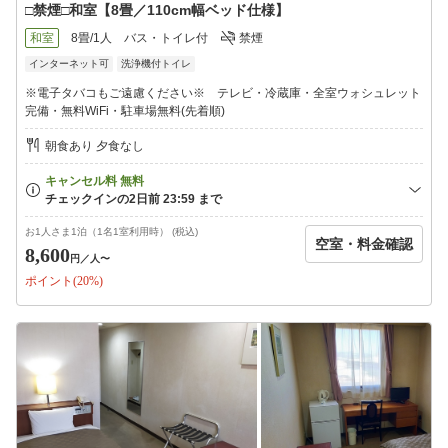
□禁煙□和室【8畳／110cm幅ベッド仕様】
和室
8畳/1人
バス・トイレ付
禁煙
インターネット可
洗浄機付トイレ
※電子タバコもご遠慮ください※ テレビ・冷蔵庫・全室ウォシュレット
完備・無料WiFi・駐車場無料(先着順)
朝食あり 夕食なし
お1人さま1泊（1名1室利用時） (税込)
空室・料金確認
8,600
円
／人〜
ポイント(20%)