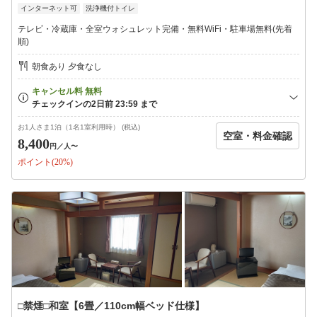
インターネット可
洗浄機付トイレ
【館内】
●コインランドリー・乾燥機あり（有料）
テレビ・冷蔵庫・全室ウォシュレット完備・無料WiFi・駐車場無料(先着
●ウェルカムコーヒーサービス
順)
●レンタサイクル
●ソフトドリンク自動販売機
朝食あり 夕食なし
【駐車場】※先着順※
●無料!平面駐車場+立体駐車場
※満車時は近隣コインパーキングのご案内(支払いはお客様負担)
お1人さま1泊（1名1室利用時） (税込)
空室・料金確認
【アクセス】
8,400
円
／人〜
●イオンタウン水島ショッピングセンターまで徒歩3分
ポイント(20%)
●水島臨海鉄道“水島駅”より徒歩2分!
●瀬戸中央自動車道 水島インターチェンジから車で15分
●倉敷美観地区まで車で約20分
・最終チェックインは深夜24時、24時を越えますと自動キャンセ
ル扱いとなります。
・深夜24時から6時はフロント業務をお休みさせて頂き、緊急時の
み対応になります。
・到着予定時刻が遅れてもご連絡無い場合は、キャンセルさせて
頂く場合がございます。
□禁煙□和室【6畳／110cm幅ベッド仕様】