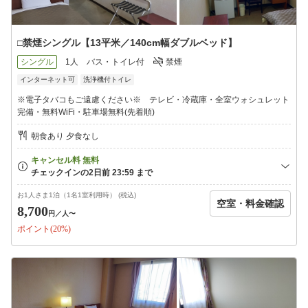
□禁煙シングル【13平米／140cm幅ダブルベッド】
シングル
1人
バス・トイレ付
禁煙
インターネット可
洗浄機付トイレ
※電子タバコもご遠慮ください※ テレビ・冷蔵庫・全室ウォシュレット
完備・無料WiFi・駐車場無料(先着順)
朝食あり 夕食なし
お1人さま1泊（1名1室利用時） (税込)
空室・料金確認
8,700
円
／人〜
ポイント(20%)