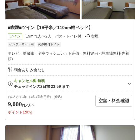
■喫煙■ツイン【19平米／110cm幅ベッド】
ツイン
19m²/1人〜2人
バス・トイレ付
喫煙
インターネット可
洗浄機付トイレ
テレビ・冷蔵庫・全室ウォシュレット完備・無料WiFi・駐車場無料(先着
順)
朝食あり 夕食なし
お1人さま1泊（1名1室利用時） (税込)
空室・料金確認
9,000
円
／人〜
ポイント(20%)