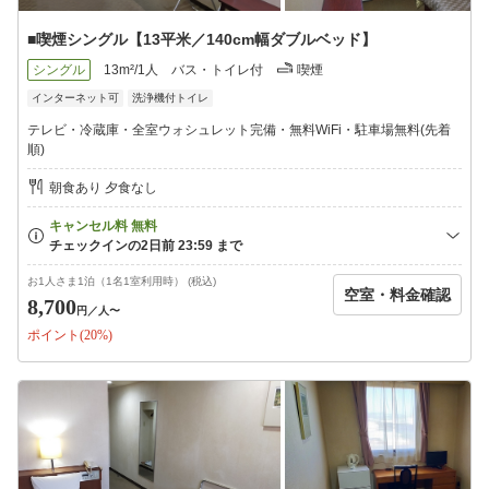
■喫煙シングル【13平米／140cm幅ダブルベッド】
シングル
13m²/1人
バス・トイレ付
喫煙
インターネット可
洗浄機付トイレ
テレビ・冷蔵庫・全室ウォシュレット完備・無料WiFi・駐車場無料(先着
順)
朝食あり 夕食なし
お1人さま1泊（1名1室利用時） (税込)
空室・料金確認
8,700
円
／人〜
ポイント(20%)