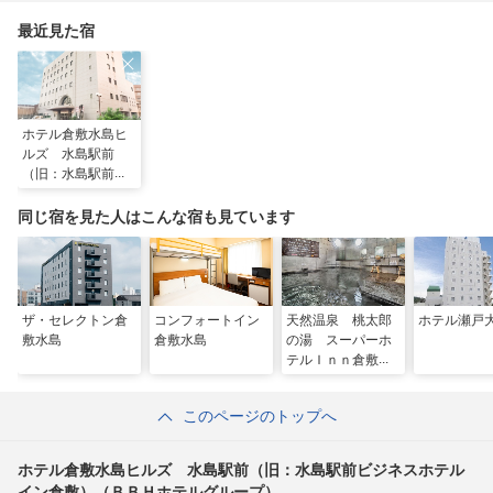
最近見た宿
ホテル倉敷水島ヒ
ルズ 水島駅前
（旧：水島駅前ビ
ジネスホテルイン
倉敷）（ＢＢＨホ
同じ宿を見た人はこんな宿も見ています
テルグループ）
ザ・セレクトン倉
コンフォートイン
天然温泉 桃太郎
ホテル瀬戸
敷水島
倉敷水島
の湯 スーパーホ
テルＩｎｎ倉敷水
島
このページのトップへ
ホテル倉敷水島ヒルズ 水島駅前（旧：水島駅前ビジネスホテル
イン倉敷）（ＢＢＨホテルグループ）