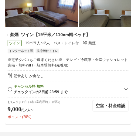
□禁煙□ツイン【19平米／110cm幅ベッド】
ツイン
19m²/1人〜2人
バス・トイレ付
禁煙
インターネット可
洗浄機付トイレ
※電子タバコもご遠慮ください※ テレビ・冷蔵庫・全室ウォシュレット
完備・無料WiFi・駐車場無料(先着順)
朝食あり 夕食なし
お1人さま1泊（1名1室利用時） (税込)
空室・料金確認
9,000
円
／人〜
ポイント(20%)