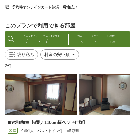
■すき焼き丼・親子丼・牛丼・中華丼の4種
予約時オンラインカード決済・現地払い
※お一人様1品、なくなり次第終了になります
【ウェルカムドリンクサービスのご案内】
このプランで利用できる部屋
■時間 15:00から22:00
■1Ｆ ラウンジ
ソフトドリンクあり♪アルコールあり♪
チェックイン
チェックアウト
大人
子ども
部屋数
--/--
--/--
--
--
--
〜
人
人
部屋
【ご連泊時の客室清掃について】
●2泊から3泊のお客様
絞り込み
滞在中に客室清掃はございません
入室も一切行わず、新しいタオル類のみお部屋の前にご用意させ
7件
ていただきます
使用済タオル・ゴミはお部屋の外にお出しください
●4泊以上のお客様
3日ごとに通常の清掃をさせていただきます
それ以外のお日にちに関しましては入室も一切行わず、
新しいタオル類のみお部屋の前にご用意させていただきます
使用済タオル・ゴミはお部屋の外にお出しください
【客室】
■喫煙■和室【6畳／110cm幅ベッド仕様】
■液晶テレビ、冷蔵庫、電気ポットを完備!!
■全室無料WiFi完備
和室
6畳/1人
バス・トイレ付
喫煙