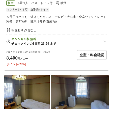
和室
6畳/1人
バス・トイレ付
禁煙
インターネット可
洗浄機付トイレ
※電子タバコもご遠慮ください※ テレビ・冷蔵庫・全室ウォシュレット
完備・無料WiFi・駐車場無料(先着順)
朝食あり 夕食なし
お1人さま1泊（1名1室利用時） (税込)
空室・料金確認
8,400
円
／人〜
ポイント(20%)