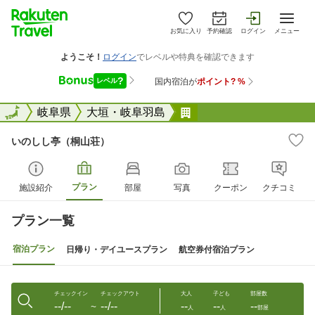
お気に入り
予約確認
ログイン
メニュー
全国
全国
岐阜県
大垣・岐阜羽島
いのしし亭（桐山荘）
いのしし亭（桐山荘）
プラン
施設紹介
部屋
写真
クーポン
クチコミ
プラン一覧
宿泊プラン
日帰り・デイユースプラン
航空券付宿泊プラン
チェックイン
チェックアウト
大人
子ども
部屋数
--/--
--/--
--
--
--
〜
人
人
部屋