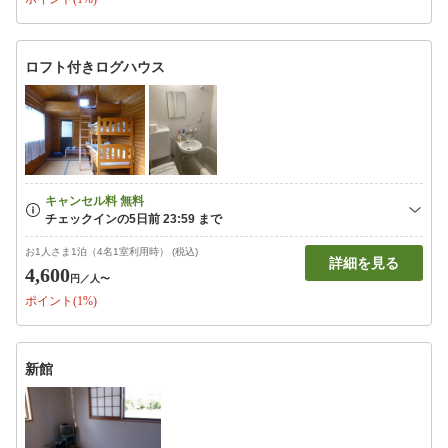
ロフト付きログハウス
お1人さま1泊（4名1室利用時） (税込)
詳細を見る
4,600
円
／人〜
ポイント(1%)
新館