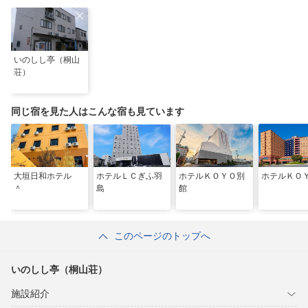
いのしし亭（桐山
荘）
同じ宿を見た人はこんな宿も見ています
大垣日和ホテル
ホテルＬＣぎふ羽
ホテルＫＯＹＯ別
ホテルＫＯ
＾
島
館
このページのトップへ
いのしし亭（桐山荘）
施設紹介