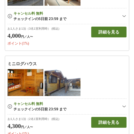
お1人さま1泊（3名1室利用時） (税込)
詳細を見る
4,000
円
／人〜
ポイント(1%)
ミニログハウス
お1人さま1泊（2名1室利用時） (税込)
詳細を見る
4,300
円
／人〜
ポイント(1%)