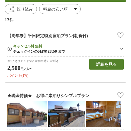
絞り込み
17件
【周年祭】平日限定特別宿泊プラン(朝食付)
お1人さま1泊（2名1室利用時） (税込)
詳細を見る
2,500
円
／人〜
ポイント(1%)
★現金特価★ お得に素泊りシンプルプラン