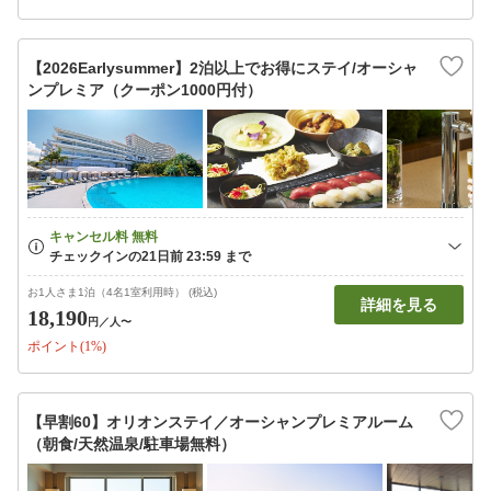
【2026Earlysummer】2泊以上でお得にステイ/オーシャ
ンプレミア（クーポン1000円付）
お1人さま1泊（4名1室利用時） (税込)
詳細を見る
18,190
円
／人〜
ポイント(1%)
【早割60】オリオンステイ／オーシャンプレミアルーム
（朝食/天然温泉/駐車場無料）