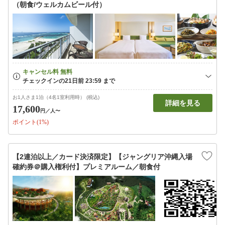
（朝食/ウェルカムビール付）
お1人さま1泊（4名1室利用時） (税込)
詳細を見る
17,600
円
／人〜
ポイント(1%)
【2連泊以上／カード決済限定】【ジャングリア沖縄入場
確約券＠購入権利付】プレミアルーム／朝食付