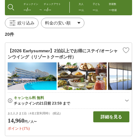
チェックイン
チェックアウト
大人
子ども
部屋数
--/--
--/--
--
--
--
〜
人
人
部屋
絞り込み
20件
【2026 Earlysummer】2泊以上でお得にステイ/オーシャ
ンウイング（リゾートクーポン付）
お1人さま1泊（4名1室利用時） (税込)
詳細を見る
14,960
円
／人〜
ポイント(1%)