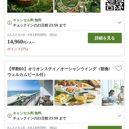
お1人さま1泊（4名1室利用時） (税込)
詳細を見る
14,960
円
／人〜
ポイント(1%)
【早割60】オリオンステイ／オーシャンウイング（朝食/
ウェルカムビール付）
お1人さま1泊（4名1室利用時） (税込)