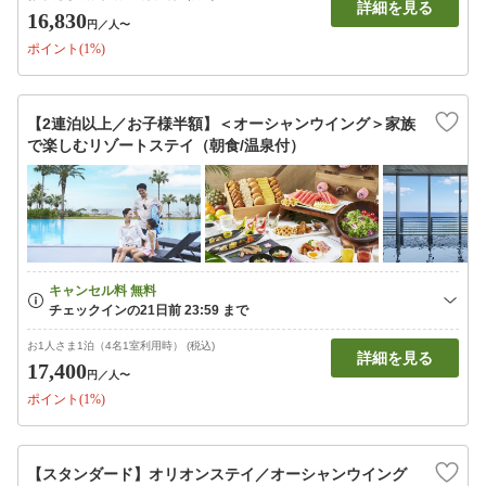
詳細を見る
16,830
円
／人〜
ポイント(1%)
【2連泊以上／お子様半額】＜オーシャンウイング＞家族
で楽しむリゾートステイ（朝食/温泉付）
お1人さま1泊（4名1室利用時） (税込)
詳細を見る
17,400
円
／人〜
ポイント(1%)
【スタンダード】オリオンステイ／オーシャンウイング