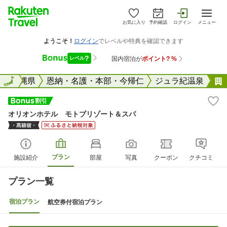
お気に入り
予約確認
ログイン
メニュー
全国
沖縄県
全国
恩納・名護・本部・今帰仁
ジュラ紀温泉
オリオンホテル モトブリゾート＆スパ
プラン
施設紹介
部屋
写真
クーポン
クチコミ
プラン一覧
宿泊プラン
航空券付宿泊プラン