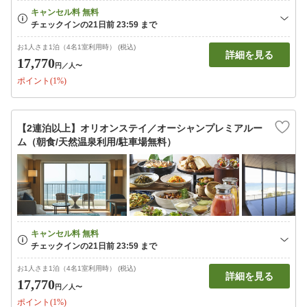
お1人さま1泊（4名1室利用時） (税込)
詳細を見る
17,770
円
／人〜
ポイント(1%)
【2連泊以上】オリオンステイ／オーシャンプレミアルー
ム（朝食/天然温泉利用/駐車場無料）
お1人さま1泊（4名1室利用時） (税込)
詳細を見る
17,770
円
／人〜
ポイント(1%)