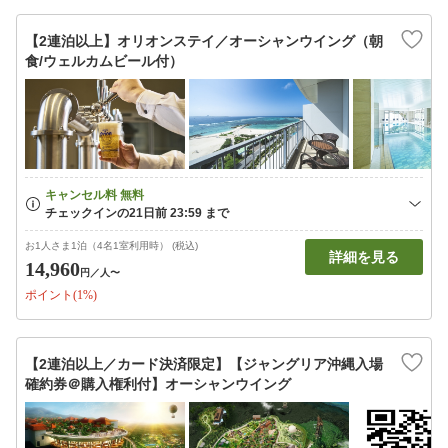
【2連泊以上】オリオンステイ／オーシャンウイング（朝
食/ウェルカムビール付）
お1人さま1泊（4名1室利用時） (税込)
詳細を見る
14,960
円
／人〜
ポイント(1%)
【2連泊以上／カード決済限定】【ジャングリア沖縄入場
確約券＠購入権利付】オーシャンウイング