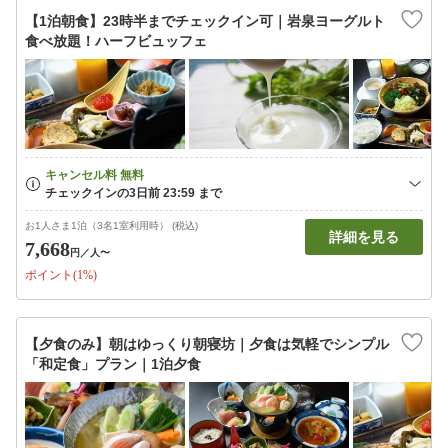
【1泊朝食】23時半までチェックイン可｜岩泉ヨーグルト
食べ放題！ハーフビュッフェ
お1人さま1泊（3名1室利用時） (税込)
詳細を見る
7,668
円
／人〜
ポイント(1%)
【夕食のみ】朝はゆっくり朝寝坊｜夕食は気軽でシンプル
「和定食」プラン｜1泊夕食