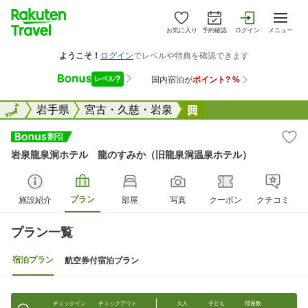
お気に入り
予約確認
ログイン
メニュー
全国
全国
岩手県
宮古・久慈・岩泉
岩泉龍泉洞ホテル 
岩泉龍泉洞ホテル 龍のすみか（旧龍泉洞温泉ホテル）
プラン
施設紹介
部屋
写真
クーポン
クチコミ
プラン一覧
宿泊プラン
航空券付宿泊プラン
チェックイン
チェックアウト
大人
子ども
部屋数