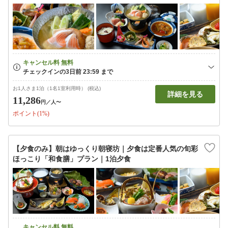
お1人さま1泊（1名1室利用時） (税込)
詳細を見る
11,286
円
／人〜
ポイント(1%)
【夕食のみ】朝はゆっくり朝寝坊｜夕食は定番人気の旬彩
ほっこり「和食膳」プラン｜1泊夕食