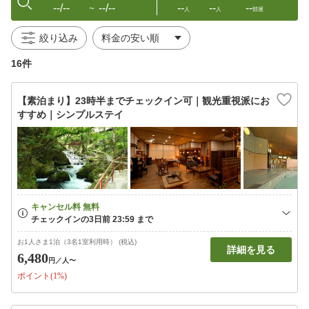
--/--
--/--
--
--
--
〜
人
人
部屋
絞り込み
16件
【素泊まり】23時半までチェックイン可｜観光重視派にお
すすめ｜シンプルステイ
お1人さま1泊（3名1室利用時） (税込)
詳細を見る
6,480
円
／人〜
ポイント(1%)