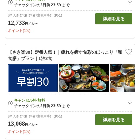
お1人さま1泊（3名1室利用時） (税込)
詳細を見る
12,733
円
／人〜
ポイント(1%)
【さき楽30】定番人気！｜疲れを癒す旬彩のほっこり「和
食膳」プラン｜1泊2食
お1人さま1泊（3名1室利用時） (税込)
詳細を見る
13,068
円
／人〜
ポイント(1%)