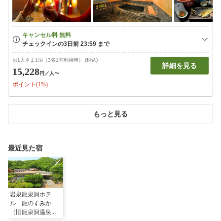
お1人さま1泊（3名1室利用時） (税込)
詳細を見る
15,228
円
／人〜
ポイント(1%)
もっと見る
最近見た宿
岩泉龍泉洞ホテ
ル 龍のすみか
（旧龍泉洞温泉ホ