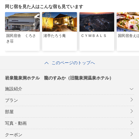
テル）
同じ宿を見た人はこんな宿も見ています
国民宿舎 くろさ
渚亭たろう庵
ＣＹＭＢＡＬＳ
国民宿舎え
き荘
このページのトップへ
岩泉龍泉洞ホテル 龍のすみか（旧龍泉洞温泉ホテル）
施設紹介
プラン
部屋
写真・動画
クーポン