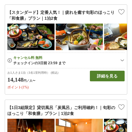
【スタンダード】定番人気！｜疲れを癒す旬彩のほっこり
「和食膳」プラン｜1泊2食
お1人さま1泊（3名1室利用時） (税込)
詳細を見る
14,148
円
／人〜
ポイント(1%)
【1日3組限定】貸切風呂「炭風呂」ご利用確約！｜旬彩の
ほっこり「和食膳」プラン｜1泊2食