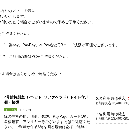
しないなど・・の躾は
願いいたします。
弁償いただく場合がございますので予めご了承ください。
をご持参ください。
楽pay、PayPay、auPayなどQRコード決済が可能でございます。
ので、ご利用の際はPCをご持参ください。
ます場合はあらかじめご連絡ください。
2号館特別室（2ベッド1ソファベッド）トイレ付川
2名利用時 (税込)
側・禁煙
(消費税込13,400~20,
トイレ付
トリプル
3名利用時 (税込)
緑の屋根の棟。川側。禁煙。PayPay、カードOK。
(消費税込13,400~20,
看板猫有、アレルギー等ございます方はご遠慮くだ
さい。ご到着が午後6時を回る場合は必ずご連絡く