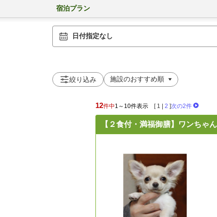
宿泊プラン
日付指定なし
絞り込み
12
件中
1～10件表示
[
1
|
2
]
次の2件
【２食付・満福御膳】ワンちゃん