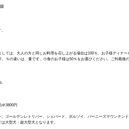
1日
す。
。
ましては、大人の方と同じお料理を召し上がる場合は100％、お子様ディナー
ます。％の違いは、量です。小食のお子様は50％をお選びください。ご到着後
ね。
円
＠3800円
ン、ゴールデンレトリバー、シェパード、ボルゾイ、バーニーズマウンテンド
どは大型犬・超大型犬となります。