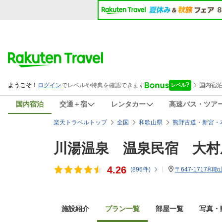
国内宿泊
交通＋宿
レンタカー
高速バス・ツア
楽天トラベルトップ
全国
和歌山県
熊野古道・新宮・
川湯温泉 温泉民宿 大村
4.26
(
896
件)
〒647-1717和
施設紹介
プラン一覧
部屋一覧
写真・動