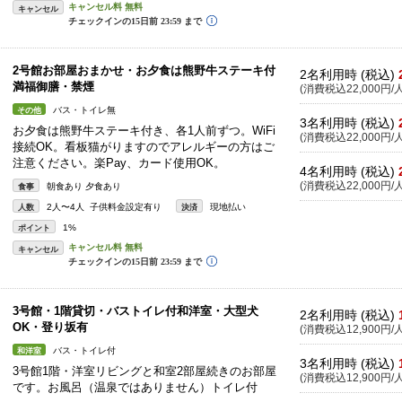
キャンセル
2号館お部屋おまかせ・お夕食は熊野牛ステーキ付
2名利用時 (税込)
満福御膳・禁煙
(消費税込22,000円/人
バス・トイレ無
その他
3名利用時 (税込)
お夕食は熊野牛ステーキ付き、各1人前ずつ。WiFi
(消費税込22,000円/人
接続OK。看板猫がりますのでアレルギーの方はご
注意ください。楽Pay、カード使用OK。
4名利用時 (税込)
(消費税込22,000円/人
朝食あり 夕食あり
食事
2人〜4人 子供料金設定有り
現地払い
人数
決済
1%
ポイント
キャンセル
3号館・1階貸切・バストイレ付和洋室・大型犬
2名利用時 (税込)
OK・登り坂有
(消費税込12,900円/人
バス・トイレ付
和洋室
3名利用時 (税込)
3号館1階・洋室リビングと和室2部屋続きのお部屋
(消費税込12,900円/人
です。お風呂（温泉ではありません）トイレ付