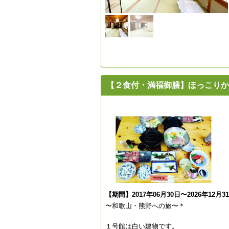
【２食付・満福御膳】ほっこりか
【期間】2017年06月30日〜2026年12月3
〜和歌山・熊野への旅〜＊
１号館は白い建物です。