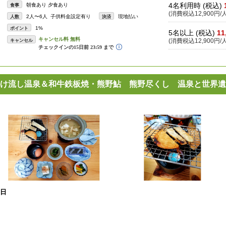
4名利用時 (税込)
朝食あり 夕食あり
食事
(消費税込12,900円/人
2人〜6人 子供料金設定有り
現地払い
人数
決済
1%
ポイント
5名以上 (税込)
11
キャンセル
(消費税込12,900円/人
け流し温泉＆和牛鉄板焼・熊野鮎 熊野尽くし 温泉と世界遺
1日