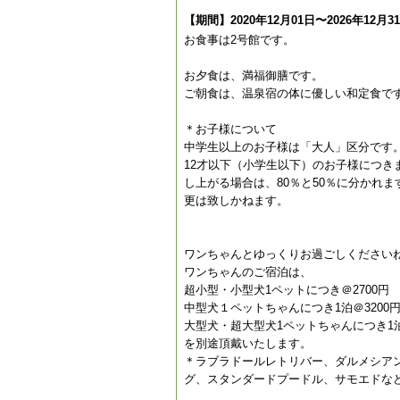
【期間】2020年12月01日〜2026年12月3
お食事は2号館です。
お夕食は、満福御膳です。
ご朝食は、温泉宿の体に優しい和定食で
＊お子様について
中学生以上のお子様は「大人」区分です
12才以下（小学生以下）のお子様につき
し上がる場合は、80％と50％に分かれ
更は致しかねます。
ワンちゃんとゆっくりお過ごしください
ワンちゃんのご宿泊は、
超小型・小型犬1ペットにつき＠2700円
中型犬１ペットちゃんにつき1泊＠3200
大型犬・超大型犬1ペットちゃんにつき1泊
を別途頂戴いたします。
＊ラブラドールレトリバー、ダルメシア
グ、スタンダードプードル、サモエドな