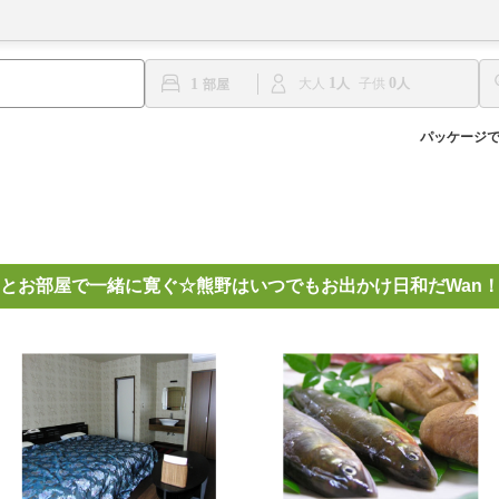
1
0
1
大人
子供
パッケージ
とお部屋で一緒に寛ぐ☆熊野はいつでもお出かけ日和だWan