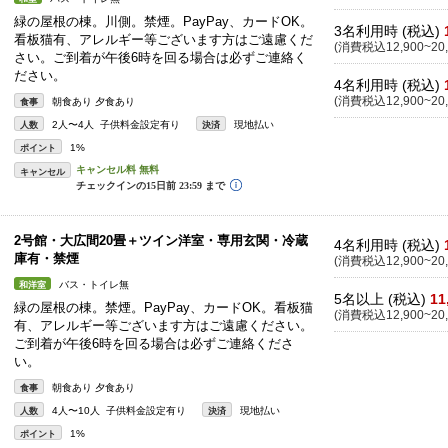
緑の屋根の棟。川側。禁煙。PayPay、カードOK。
3名利用時 (税込)
看板猫有、アレルギー等ございます方はご遠慮くだ
(消費税込12,900~20,
さい。ご到着が午後6時を回る場合は必ずご連絡く
ださい。
4名利用時 (税込)
(消費税込12,900~20,
朝食あり 夕食あり
食事
2人〜4人 子供料金設定有り
現地払い
人数
決済
1%
ポイント
キャンセル
2号館・大広間20畳＋ツイン洋室・専用玄関・冷蔵
4名利用時 (税込)
庫有・禁煙
(消費税込12,900~20,
バス・トイレ無
和洋室
5名以上 (税込)
11
緑の屋根の棟。禁煙。PayPay、カードOK。看板猫
(消費税込12,900~20,
有、アレルギー等ございます方はご遠慮ください。
ご到着が午後6時を回る場合は必ずご連絡くださ
い。
朝食あり 夕食あり
食事
4人〜10人 子供料金設定有り
現地払い
人数
決済
1%
ポイント