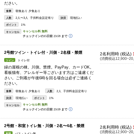
ださい。
朝食あり 夕食あり
食事
2人〜3人 子供料金設定有り
現地払い
人数
決済
1%
ポイント
キャンセル
2号館ツイン・トイレ付・川側・2名様・禁煙
2名利用時 (税込)
(消費税込12,900~20,
トイレ付
ツイン
緑の屋根の棟。川側。禁煙。PayPay、カードOK。
看板猫有、アレルギー等ございます方はご遠慮くだ
さい。ご到着が午後6時を回る場合は必ずご連絡く
ださい。
朝食あり 夕食あり
2人 子供料金設定有り
食事
人数
現地払い
1%
決済
ポイント
キャンセル
2号館・和室トイレ無・川側・2名〜4名・禁煙
2名利用時 (税込)
(消費税込12,900~20,
バス・トイレ無
和室