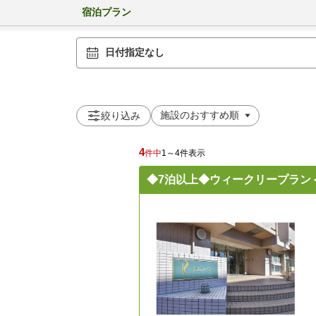
宿泊プラン
日付指定なし
絞り込み
4
件中
1～4件表示
◆7泊以上◆ウィークリープラン