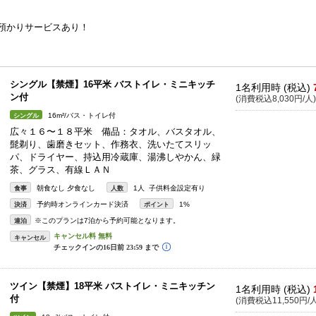
物預かりサービスあり！
シングル【禁煙】16平米 バストイレ・ミニキッチ
1名利用時 (税込)
ン付
(消費税込8,030円/人)
16m²/バス・トイレ付
シングル
広々１６〜１８平米 備品：タオル、バスタオル、
髭剃り、歯磨きセット、作務衣、洗いたてスリッ
パ、ドライヤー、持込用冷蔵庫、湯沸しやかん、緑
茶、グラス、有線ＬＡＮ
朝食なし 夕食なし
1人 子供料金設定有り
食事
人数
予約時オンラインカード決済
1%
決済
ポイント
※このプランは7泊から予約可能となります。
連泊
キャンセル
ツイン【禁煙】18平米 バストイレ・ミニキッチン
1名利用時 (税込)
付
(消費税込11,550円/人