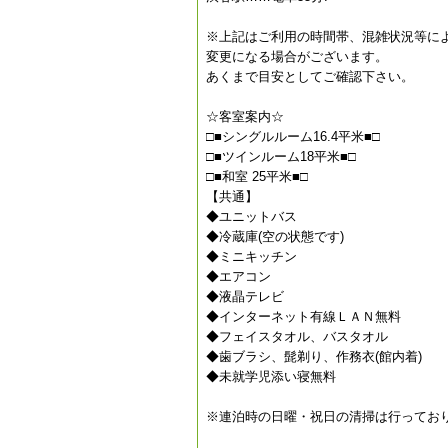
※上記はご利用の時間帯、混雑状況等に
変更になる場合がございます。
あくまで目安としてご確認下さい。
☆客室案内☆
□■シングルルーム16.4平米■□
□■ツインルーム18平米■□
□■和室 25平米■□
【共通】
◆ユニットバス
◆冷蔵庫(空の状態です)
◆ミニキッチン
◆エアコン
◆液晶テレビ
◆インターネット有線ＬＡＮ無料
◆フェイスタオル、バスタオル
◆歯ブラシ、髭剃り、作務衣(館内着)
◆未就学児添い寝無料
※連泊時の日曜・祝日の清掃は行ってお