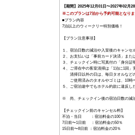
【期間】2025年12月01日〜2027年02月2
※このプランは7泊から予約可能となりま
■プラン内容
7泊以上のウィークリー特別価格！
【プラン注意事項】
１、宿泊日数の減泊や入室後のキャンセ
２、お支払いは「事前カード決済」また
３、チェックイン時に写真付の「身分証
４、ご滞在中の客室清掃は「1泊に1回」
清掃日以外の日は、毎日タオルなどの
ご使用済みのタオルやゴミは、10時〜
５、ご宿泊途中でもホテル約款に違反し
※ 尚、チェックイン後の宿泊日数の減
【チェックイン前のキャンセル料】
不泊・当日 ：宿泊料金の100％
7日前〜1日前 ：宿泊料金の50％
15日前〜8日前 ：宿泊料金の20％