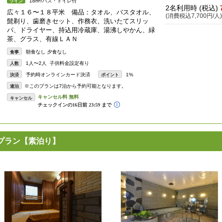
18m²/バス・トイレ付
ツイン
2名利用時 (税込)
広々１６〜１８平米 備品：タオル、バスタオル、
(消費税込7,700円/人)
髭剃り、歯磨きセット、作務衣、洗いたてスリッ
パ、ドライヤー、持込用冷蔵庫、湯沸しやかん、緑
茶、グラス、有線ＬＡＮ
朝食なし 夕食なし
食事
1人〜2人 子供料金設定有り
人数
予約時オンラインカード決済
1%
決済
ポイント
※このプランは7泊から予約可能となります。
連泊
キャンセル
プラン【素泊り】