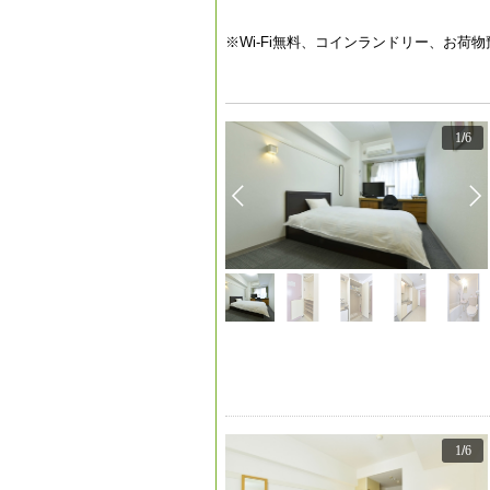
※Wi-Fi無料、コインランドリー、お荷
1
/
6
1
/
6