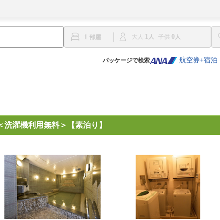
1
0
1
大人
子供
航空券+宿泊
パッケージで検索
＜洗濯機利用無料＞【素泊り】