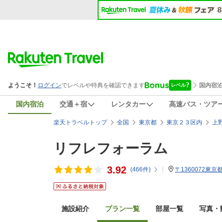
国内宿泊
交通＋宿
レンタカー
高速バス・ツア
楽天トラベルトップ
全国
東京都
東京２３区内
上
リフレフォーラム
3.92
(
466
件)
〒1360072東京
施設紹介
プラン一覧
部屋一覧
写真・動