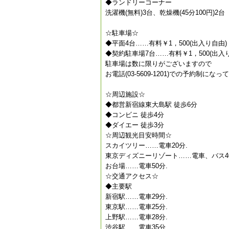
◆ランドリーコーナー
洗濯機(無料)3台、乾燥機(45分100円)2台
☆駐車場☆
◆平面4台……有料￥1，500(出入り自由)
◆契約駐車場7台……有料￥1，500(出入
駐車場は数に限りがございますので
お電話(03-5609-1201)での予約制にな
☆周辺施設☆
◆都営新宿線東大島駅 徒歩6分
◆コンビニ 徒歩4分
◆ダイエー 徒歩3分
☆周辺観光目安時間☆
スカイツリー……電車20分.
東京ディズニーリゾート……電車、バス40
お台場……電車50分.
☆交通アクセス☆
◆主要駅
新宿駅……電車29分.
東京駅……電車25分.
上野駅……電車28分.
渋谷駅……電車35分.