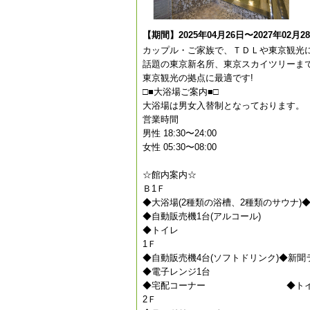
【期間】2025年04月26日〜2027年02月2
カップル・ご家族で、ＴＤＬや東京観光に
話題の東京新名所、東京スカイツリーまで20
東京観光の拠点に最適です!
□■大浴場ご案内■□
大浴場は男女入替制となっております。
営業時間
男性 18:30〜24:00
女性 05:30〜08:00
☆館内案内☆
Ｂ1Ｆ
◆大浴場(2種類の浴槽、2種類のサウナ)
◆自動販売機1台(アルコール)
◆トイレ
1Ｆ
◆自動販売機4台(ソフトドリンク)◆新聞
◆電子レンジ1台
◆宅配コーナー ◆トイ
2Ｆ