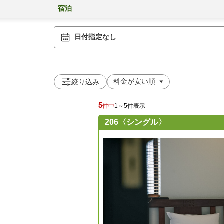
宿泊
日付指定なし
絞り込み
5
件中
1～5件表示
206〈シングル〉