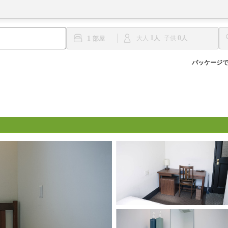
1
0
1
大人
子供
パッケージ