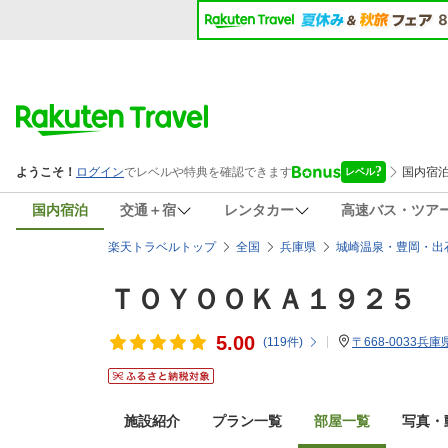
国内宿泊
交通＋宿
レンタカー
高速バス・ツア
楽天トラベルトップ
全国
兵庫県
城崎温泉・豊岡・出
ＴＯＹＯＯＫＡ１９２５
5.00
(
119
件)
〒668-0033兵
施設紹介
プラン一覧
部屋一覧
写真・動