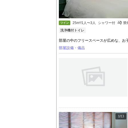
25m²/1人〜3人
シャワー付
禁
ツイン
洗浄機付トイレ
部屋の中のフリースペースが広めな、お
部屋設備・備品
1
/
13