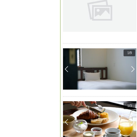
1
/
9
1
/
3