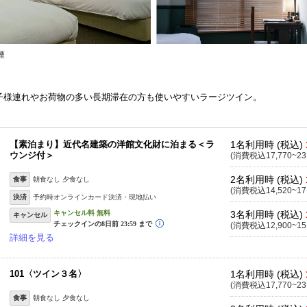
煙
子様連れやお荷物の多い長期滞在の方も使いやすいラージツイン。
【素泊まり】近代名建築の洋館文化財に泊まる＜ラ
1名利用時 (税込)
ウンジ付＞
(消費税込17,770~23
2名利用時 (税込)
食事
朝食なし 夕食なし
(消費税込14,520~17
決済
予約時オンラインカード決済・現地払い
3名利用時 (税込)
キャンセル
(消費税込12,900~15
詳細を見る
101〈ツイン３名〉
1名利用時 (税込)
(消費税込17,770~23
食事
朝食なし 夕食なし