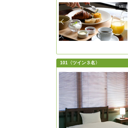
1
/
3
101〈ツイン３名〉