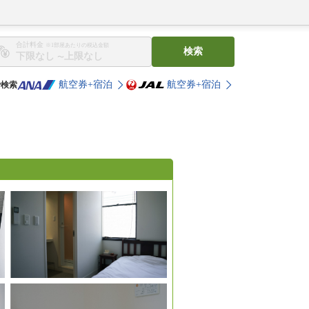
合計料金
※1部屋あたりの税込金額
検索
〜
航空券+宿泊
航空券+宿泊
で検索