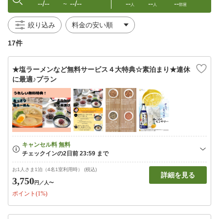
--/--
--/--
--
--
--
〜
人
人
部屋
絞り込み
17件
★塩ラーメンなど無料サービス４大特典☆素泊まり★連休
に最適♪プラン
お1人さま1泊（4名1室利用時） (税込)
詳細を見る
3,750
円
／人〜
ポイント(1%)