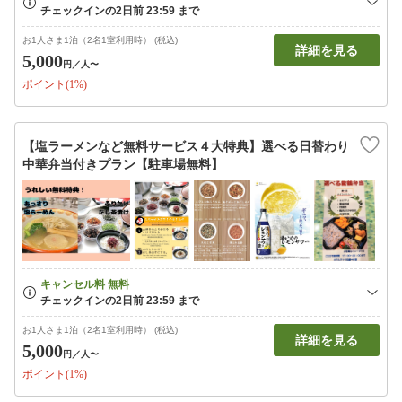
お1人さま1泊（2名1室利用時） (税込)
詳細を見る
5,000
円
／人〜
ポイント(1%)
【塩ラーメンなど無料サービス４大特典】選べる日替わり
中華弁当付きプラン【駐車場無料】
お1人さま1泊（2名1室利用時） (税込)
詳細を見る
5,000
円
／人〜
ポイント(1%)