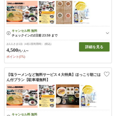
お1人さま1泊（4名1室利用時） (税込)
詳細を見る
4,500
円
／人〜
ポイント(1%)
【塩ラーメンなど無料サービス４大特典】ほっこり朝ごは
ん付プラン【駐車場無料】