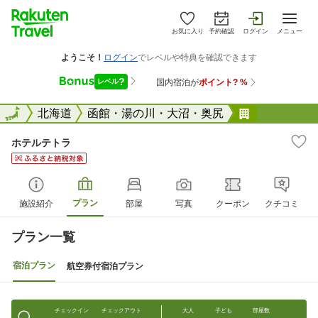
お気に入り
予約確認
ログイン
メニュー
全国
全国
北海道
函館・湯の川・大沼・奥尻
ホテルテト
ホテルテトラ
プラン
施設紹介
部屋
写真
クーポン
クチコミ
プラン一覧
宿泊プラン
航空券付宿泊プラン
チェックイン
チェックアウト
大人
子ども
部屋数