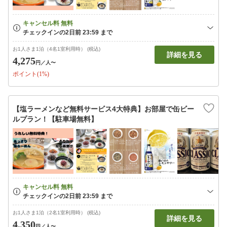
お1人さま1泊（4名1室利用時） (税込)
詳細を見る
4,275
円
／人〜
ポイント(1%)
【塩ラーメンなど無料サービス4大特典】お部屋で缶ビー
ルプラン！【駐車場無料】
お1人さま1泊（2名1室利用時） (税込)
詳細を見る
4,350
円
／人〜