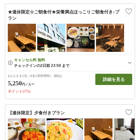
★連休限定☆ご朝食付★栄養満点ほっこりご朝食付き♪プ
ラン
お1人さま1泊（4名1室利用時） (税込)
詳細を見る
5,250
円
／人〜
ポイント(1%)
【連休限定】夕食付きプラン