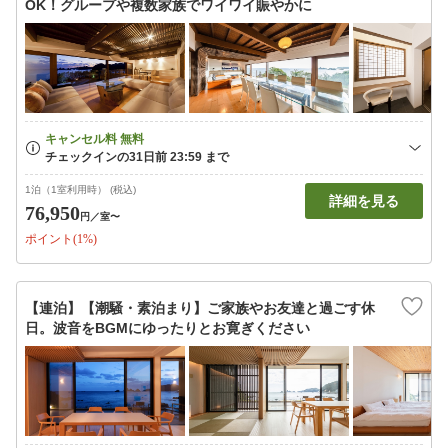
OK！グループや複数家族でワイワイ賑やかに
1泊（1室利用時） (税込)
詳細を見る
76,950
円
／室〜
ポイント(1%)
【連泊】【潮騒・素泊まり】ご家族やお友達と過ごす休
日。波音をBGMにゆったりとお寛ぎください