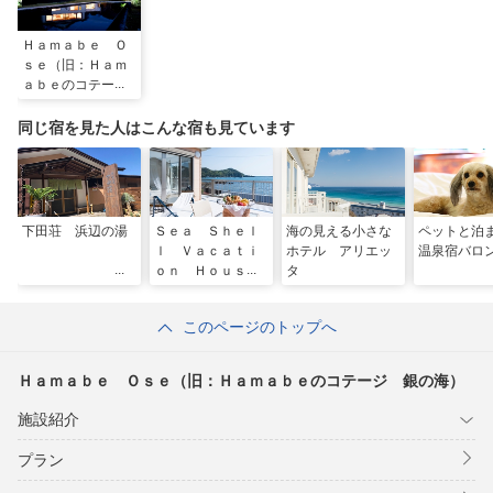
Ｈａｍａｂｅ Ｏ
ｓｅ（旧：Ｈａｍ
ａｂｅのコテー
ジ 銀の海）
同じ宿を見た人はこんな宿も見ています
下田荘 浜辺の湯
Ｓｅａ Ｓｈｅｌ
海の見える小さな
ペットと泊
ｌ Ｖａｃａｔｉ
ホテル アリエッ
温泉宿バロ
ｏｎ Ｈｏｕｓｅ
タ
このページのトップへ
Ｈａｍａｂｅ Ｏｓｅ（旧：Ｈａｍａｂｅのコテージ 銀の海）
施設紹介
プラン