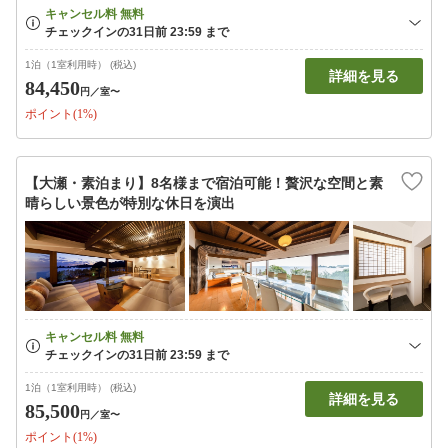
1泊（1室利用時） (税込)
詳細を見る
84,450
円
／室〜
ポイント(1%)
【大瀬・素泊まり】8名様まで宿泊可能！贅沢な空間と素
晴らしい景色が特別な休日を演出
1泊（1室利用時） (税込)
詳細を見る
85,500
円
／室〜
ポイント(1%)