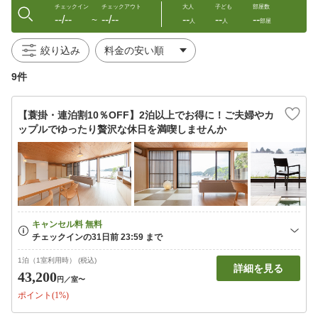
チェックイン
チェックアウト
大人
子ども
部屋数
--/--
--/--
--
--
--
〜
人
人
部屋
絞り込み
9件
【蓑掛・連泊割10％OFF】2泊以上でお得に！ご夫婦やカ
ップルでゆったり贅沢な休日を満喫しませんか
1泊（1室利用時） (税込)
詳細を見る
43,200
円
／室〜
ポイント(1%)