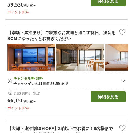
詳細を見る
59,530
円
／室〜
ポイント(1%)
【潮騒・素泊まり】ご家族やお友達と過ごす休日。波音を
BGMにゆったりとお寛ぎください
1泊（1室利用時） (税込)
詳細を見る
66,150
円
／室〜
ポイント(1%)
【大瀬・連泊割10％OFF】2泊以上でお得に！8名様まで