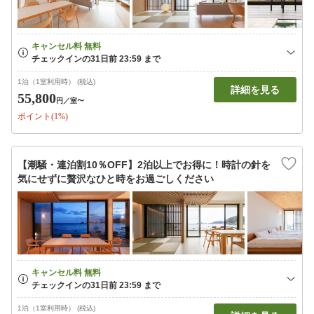
1泊（1室利用時） (税込)
詳細を見る
55,800
円
／室〜
ポイント(1%)
【潮騒・連泊割10％OFF】2泊以上でお得に！時計の針を
気にせずに贅沢なひと時をお過ごしください
1泊（1室利用時） (税込)