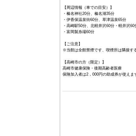
【周辺情報（車での目安）】
・榛名神社20分、榛名湖35分
・伊香保温泉街60分、草津温泉65分
・高崎駅50分、北軽井沢60分・軽井沢60
・富岡製糸場60分
【ご注意】
※当館は全館禁煙です、喫煙所は隣接す
【高崎市の方（限定）】
高崎市健康保険・後期高齢者医療
保険加入者は2，000円の助成券が使えま