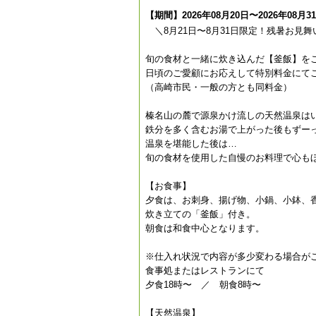
【期間】2026年08月20日〜2026年08月3
＼8月21日〜8月31日限定！残暑お見
旬の食材と一緒に炊き込んだ【釜飯】を
日頃のご愛顧にお応えして特別料金にて
（高崎市民・一般の方とも同料金）
榛名山の麓で源泉かけ流しの天然温泉は
鉄分を多く含むお湯で上がった後もずー
温泉を堪能した後は…
旬の食材を使用した自慢のお料理で心も
【お食事】
夕食は、お刺身、揚げ物、小鍋、小鉢、
炊き立ての「釜飯」付き。
朝食は和食中心となります。
※仕入れ状況で内容が多少変わる場合が
食事処またはレストランにて
夕食18時〜 ／ 朝食8時〜
【天然温泉】