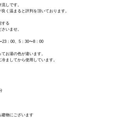
け流しです。
が良く温まると評判を頂いております。
能する
ださいませ。
3：00、5：30〜8：00
ってお湯の色が違います。
に冷ましてから使用しています。
分
る建物にございます