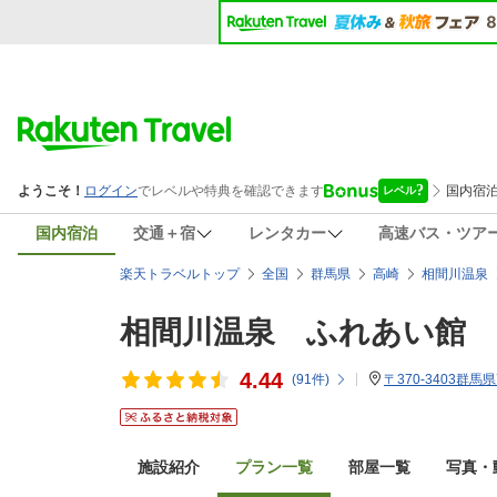
国内宿泊
交通＋宿
レンタカー
高速バス・ツア
楽天トラベルトップ
全国
群馬県
高崎
相間川温泉
相間川温泉 ふれあい館
4.44
(
91
件)
〒370-3403群
施設紹介
プラン一覧
部屋一覧
写真・動