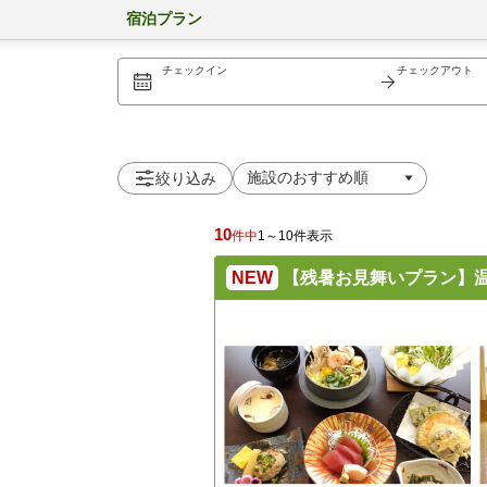
宿泊プラン
チェックイン
チェックアウト
絞り込み
10
件中
1～10件表示
NEW
【残暑お見舞いプラン】温