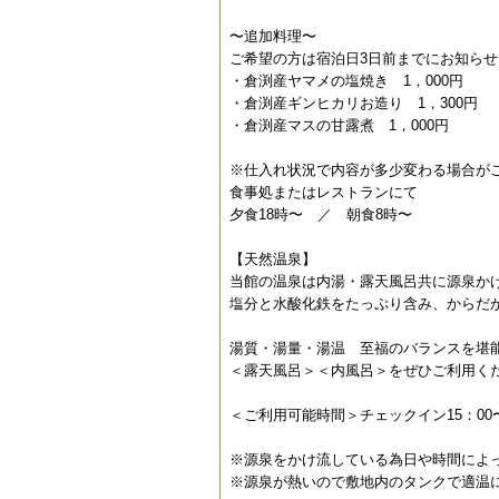
〜追加料理〜
ご希望の方は宿泊日3日前までにお知ら
・倉渕産ヤマメの塩焼き 1，000円
・倉渕産ギンヒカリお造り 1，300円
・倉渕産マスの甘露煮 1，000円
※仕入れ状況で内容が多少変わる場合が
食事処またはレストランにて
夕食18時〜 ／ 朝食8時〜
【天然温泉】
当館の温泉は内湯・露天風呂共に源泉か
塩分と水酸化鉄をたっぷり含み、からだ
湯質・湯量・湯温 至福のバランスを堪
＜露天風呂＞＜内風呂＞をぜひご利用く
＜ご利用可能時間＞チェックイン15：00〜2
※源泉をかけ流している為日や時間によ
※源泉が熱いので敷地内のタンクで適温