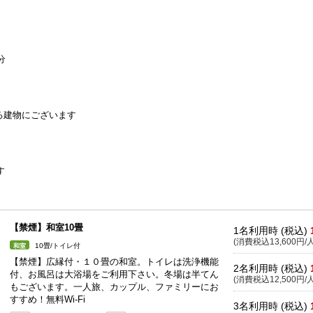
分
る建物にございます
す
【禁煙】和室10畳
1名利用時 (税込)
(消費税込13,600円/人
10畳/トイレ付
和室
【禁煙】広縁付・１０畳の和室。トイレは洗浄機能
2名利用時 (税込)
付、お風呂は大浴場をご利用下さい。冬場は半てん
(消費税込12,500円/人
もございます。一人旅、カップル、ファミリーにお
すすめ！無料Wi-Fi
3名利用時 (税込)