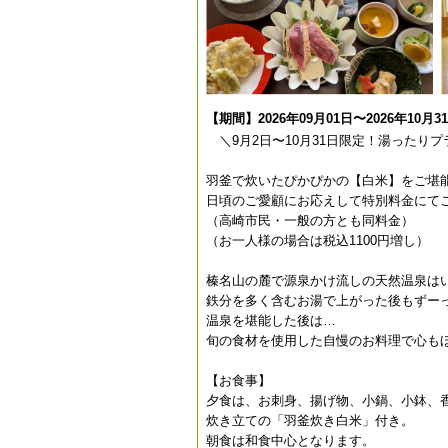
【期間】2026年09月01日〜2026年10月3
＼9月2日〜10月31日限定！湯ったり
羽釜で炊いたぴかぴかの【白米】をご堪
日頃のご愛顧にお応えして特別料金にて
（高崎市民・一般の方とも同料金）
（お一人様の場合は税込1100円増し）
榛名山の麓で源泉かけ流しの天然温泉は
鉄分を多く含むお湯で上がった後もずー
温泉を堪能した後は…
旬の食材を使用した自慢のお料理で心も
【お食事】
夕食は、お刺身、揚げ物、小鍋、小鉢、
炊き立ての「羽釜炊き白米」付き。
朝食は和食中心となります。