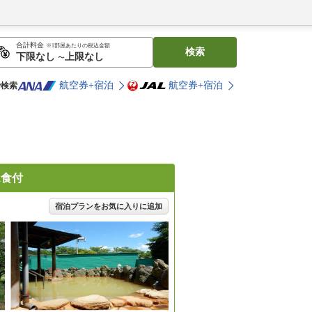
合計料金
※1部屋あたりの税込金額
検索
〜
航空券+宿泊
航空券+宿泊
で検索
2食付
宿泊プランをお気に入りに追加