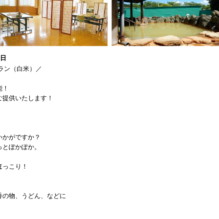
1日
プラン（白米）／
能！
ご提供いたします！
いかがですか？
っとぽかぽか。
ほっこり！
香の物、うどん、などに