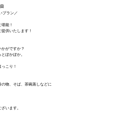
1日
舞いプラン／
ご堪能！
ご提供いたします！
いかがですか？
っとぽかぽか。
ほっこり！
香の物、そば、茶碗蒸しなどに
ございます。