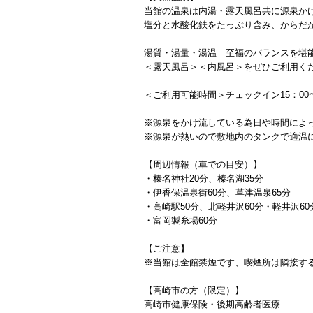
当館の温泉は内湯・露天風呂共に源泉か
塩分と水酸化鉄をたっぷり含み、からだ
湯質・湯量・湯温 至福のバランスを堪
＜露天風呂＞＜内風呂＞をぜひご利用く
＜ご利用可能時間＞チェックイン15：00〜2
※源泉をかけ流している為日や時間によ
※源泉が熱いので敷地内のタンクで適温
【周辺情報（車での目安）】
・榛名神社20分、榛名湖35分
・伊香保温泉街60分、草津温泉65分
・高崎駅50分、北軽井沢60分・軽井沢60
・富岡製糸場60分
【ご注意】
※当館は全館禁煙です、喫煙所は隣接す
【高崎市の方（限定）】
高崎市健康保険・後期高齢者医療