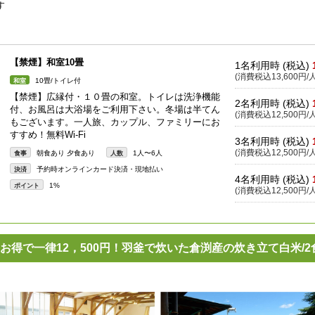
す
【禁煙】和室10畳
1名利用時 (税込)
(消費税込13,600円/人
10畳/トイレ付
和室
【禁煙】広縁付・１０畳の和室。トイレは洗浄機能
2名利用時 (税込)
付、お風呂は大浴場をご利用下さい。冬場は半てん
(消費税込12,500円/人
もございます。一人旅、カップル、ファミリーにお
すすめ！無料Wi-Fi
3名利用時 (税込)
(消費税込12,500円/人
朝食あり 夕食あり
1人〜6人
食事
人数
予約時オンラインカード決済・現地払い
決済
4名利用時 (税込)
1%
ポイント
(消費税込12,500円/人
得で一律12，500円！羽釜で炊いた倉渕産の炊き立て白米/2