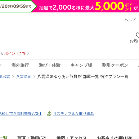
ヘルプ
お気
ー
海外旅行
遊び・体験
キャンプ場
割引クーポン
八雲温泉ゆうあい熊野館 部屋一覧 宿泊プラン一覧
奥出雲
八雲温泉
根県松江市八雲町熊野773-1
サステナブルな取り組み
一覧
写真・動画(52)
地図・アクセス
お客さまの声(
168
)