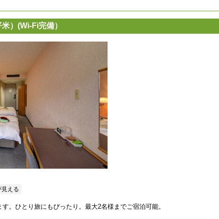
）(Wi‐Fi完備）
が見える
ます。ひとり旅にもぴったり。最大2名様までご宿泊可能。