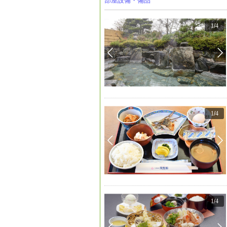
部屋設備・備品
1
/
4
1
/
4
1
/
4