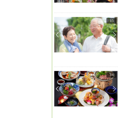
1
/
5
1
/
4