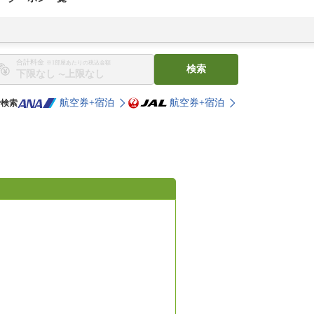
合計料金
※1部屋あたりの税込金額
検索
〜
航空券+宿泊
航空券+宿泊
で検索