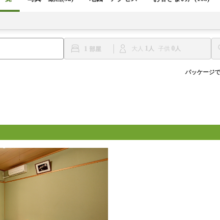
1
0
1
大人
子供
パッケージ