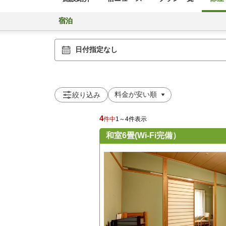
宿泊
日付指定なし
絞り込み
4
件中
1～4件表示
和室6畳(Wi‐Fi完備）