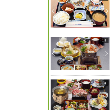
1
/
4
1
/
4