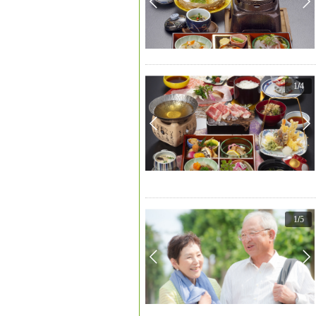
1
/
4
1
/
5