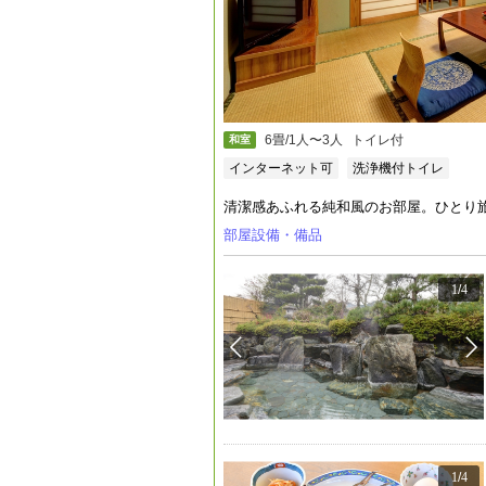
6畳/1人〜3人
トイレ付
和室
インターネット可
洗浄機付トイレ
清潔感あふれる純和風のお部屋。ひとり
部屋設備・備品
1
/
4
1
/
4