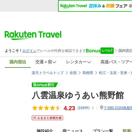
国内宿泊
交通＋宿
レンタカー
高速バス・ツア
楽天トラベルトップ
全国
島根県
松江・玉造・安来・
八雲温泉ゆうあい熊野館
4.23
(
168
件)
〒690-2104島
施設紹介
宿ニュース
プラン一覧
部屋