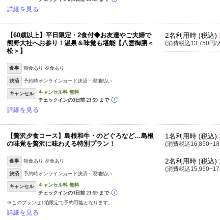
詳細を見る
【60歳以上】平日限定・2食付◆お友達やご夫婦で
2名利用時 (税込)
熊野大社へお参り！温泉＆味覚も堪能【八雲御膳＜
(消費税込13,750円/
松＞】
食事
朝食あり 夕食あり
決済
予約時オンラインカード決済・現地払い
キャンセル
詳細を見る
【贅沢夕食コース】島根和牛・のどぐろなど…島根
1名利用時 (税込)
の味覚を贅沢に味わえる特別プラン！
(消費税込16,850~18
2名利用時 (税込)
食事
朝食あり 夕食あり
(消費税込15,950~17
決済
予約時オンラインカード決済・現地払い
キャンセル
※このプランは1泊限定で予約可能となります。
詳細を見る