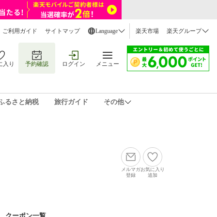
ご利用ガイド
サイトマップ
Language
楽天市場
楽天グループ
に入り
予約確認
ログイン
メニュー
ふるさと納税
旅行ガイド
その他
メルマガ
お気に入り
登録
追加
クーポン一覧