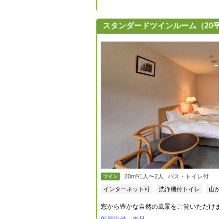
スタンダードツインルーム（20平米
20m²/1人〜2人
バス・トイレ付
ツイン
インターネット可
洗浄機付トイレ
山
窓から豊かな自然の風景をご覧いただけ