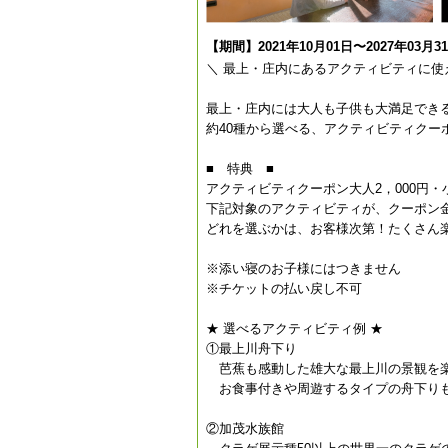
【期間】2021年10月01日〜2027年03月3
＼ 最上・庄内にあるアクティビティに使
最上・庄内には大人も子供も大満足でき
約40種から選べる、アクティビティクー
■ 特典 ■
アクティビティクーポン大人2，000円・小
下記対象のアクティビティが、クーポン
どれを選ぶかは、お客様次第！たくさん
※添い寝のお子様にはつきません
※チケットの払い戻し不可
★ 選べるアクティビティ例 ★
①最上川舟下り
芭蕉も感動した雄大な最上川の景観を
お食事付きや周遊するタイプの舟下り
②加茂水族館