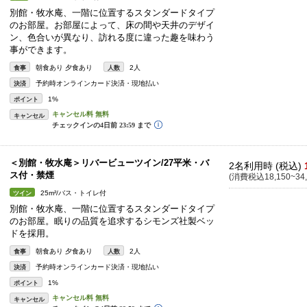
別館・牧水庵、一階に位置するスタンダードタイプ
のお部屋。お部屋によって、床の間や天井のデザイ
ン、色合いが異なり、訪れる度に違った趣を味わう
事ができます。
朝食あり 夕食あり
2人
食事
人数
予約時オンラインカード決済・現地払い
決済
1%
ポイント
キャンセル
＜別館・牧水庵＞リバービューツイン/27平米・バ
2名利用時 (税込)
ス付・禁煙
(消費税込18,150~34,
25m²/バス・トイレ付
ツイン
別館・牧水庵、一階に位置するスタンダードタイプ
のお部屋。眠りの品質を追求するシモンズ社製ベッ
ドを採用。
朝食あり 夕食あり
2人
食事
人数
予約時オンラインカード決済・現地払い
決済
1%
ポイント
キャンセル