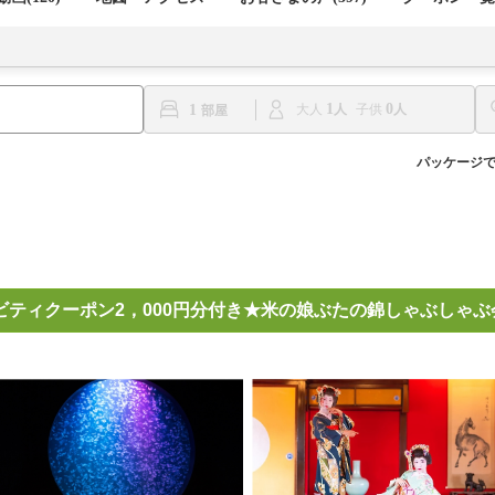
1
0
1
大人
子供
パッケージ
ビティクーポン2，000円分付き★米の娘ぶたの錦しゃぶしゃぶ