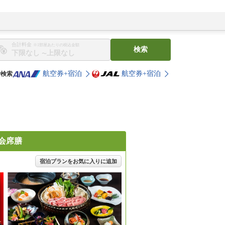
合計料金
※1部屋あたりの税込金額
検索
〜
航空券+宿泊
航空券+宿泊
で検索
会席膳
宿泊プランをお気に入りに追加