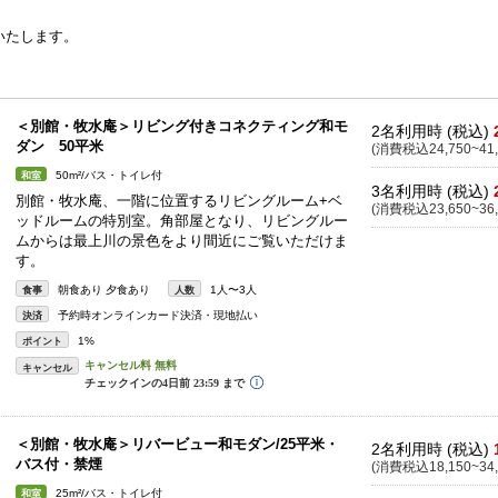
、
いたします。
＜別館・牧水庵＞リビング付きコネクティング和モ
2名利用時 (税込)
ダン 50平米
(消費税込24,750~41,
50m²/バス・トイレ付
和室
3名利用時 (税込)
別館・牧水庵、一階に位置するリビングルーム+ベ
(消費税込23,650~36,
ッドルームの特別室。角部屋となり、リビングルー
ムからは最上川の景色をより間近にご覧いただけま
す。
朝食あり 夕食あり
1人〜3人
食事
人数
予約時オンラインカード決済・現地払い
決済
1%
ポイント
キャンセル
＜別館・牧水庵＞リバービュー和モダン/25平米・
2名利用時 (税込)
バス付・禁煙
(消費税込18,150~34,
25m²/バス・トイレ付
和室