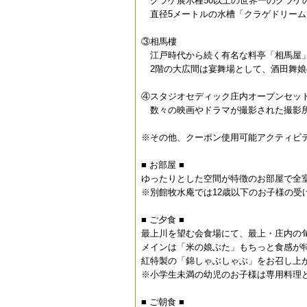
クラゲ展示種50以上の世界一のクラゲ
直径5メートルの水槽「クラゲドリーム
③相馬樓
江戸時代から続く有名な料亭「相馬屋」
2階の大広間は宴舞場として、酒田舞娘
④スタジオセディック庄内オープンセッ
数々の映画やドラマが撮影された撮影
※その他、クーポン使用可能アクティビ
■ お部屋 ■
ゆったりとした空間が特徴のお部屋で全
※別館牧水庵では12歳以下のお子様の受
■ ご夕食 ■
最上川を望む会食場にて、最上・庄内の
メインは「米の娘ぶた」もちっと食感が
紅特製の「錦しゃぶしゃぶ」をお召し上
※小学生未満の幼児のお子様は専用料理
■ ご朝食 ■