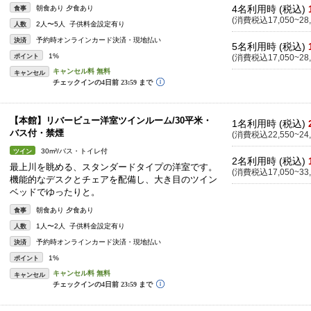
4名利用時 (税込)
朝食あり 夕食あり
食事
(消費税込17,050~28,
2人〜5人 子供料金設定有り
人数
予約時オンラインカード決済・現地払い
決済
5名利用時 (税込)
1%
ポイント
(消費税込17,050~28,
キャンセル
【本館】リバービュー洋室ツインルーム/30平米・
1名利用時 (税込)
バス付・禁煙
(消費税込22,550~24,
30m²/バス・トイレ付
ツイン
2名利用時 (税込)
最上川を眺める、スタンダードタイプの洋室です。
(消費税込17,050~33,
機能的なデスクとチェアを配備し、大き目のツイン
ベッドでゆったりと。
朝食あり 夕食あり
食事
1人〜2人 子供料金設定有り
人数
予約時オンラインカード決済・現地払い
決済
1%
ポイント
キャンセル