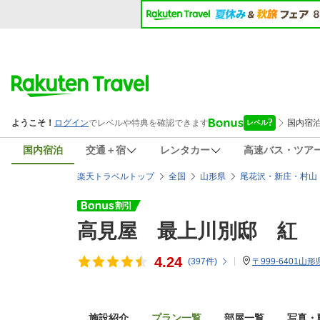
国内宿泊
交通＋宿
レンタカー
高速バス・ツア
楽天トラベルトップ
全国
山形県
尾花沢・新庄・村山
高見屋 最上川別邸 紅
4.24
(
397
件)
〒999-6401山
施設紹介
プラン一覧
部屋一覧
写真・動