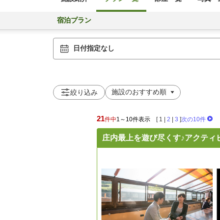
宿泊プラン
日付指定なし
絞り込み
21
件中
1～10件表示
[
1
|
2
|
3
]
次の10件
庄内最上を遊び尽くす♪アクティ