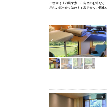
ご朝食は庄内風芋煮、庄内産のお米など
庄内の郷土食を味わえる和定食をご提供
1
/
4
1
/
4