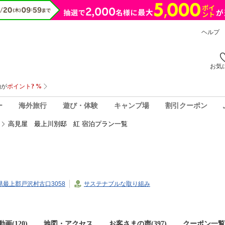
ヘルプ
お気
ー
海外旅行
遊び・体験
キャンプ場
割引クーポン
高見屋 最上川別邸 紅 宿泊プラン一覧
形県最上郡戸沢村古口3058
サステナブルな取り組み
画(120)
地図・アクセス
お客さまの声(
397
)
クーポン一覧