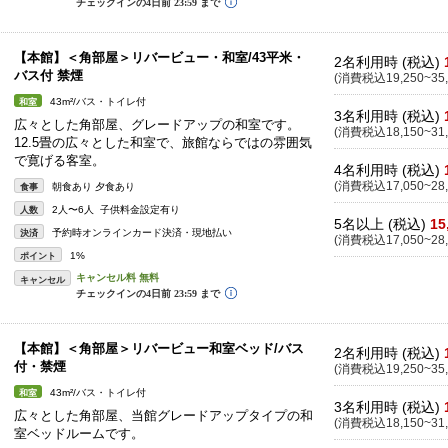
【本館】＜角部屋＞リバービュー・和室/43平米・
2名利用時 (税込)
バス付 禁煙
(消費税込19,250~35,
43m²/バス・トイレ付
和室
3名利用時 (税込)
広々とした角部屋、グレードアップの和室です。
(消費税込18,150~31,
12.5畳の広々とした和室で、旅館ならではの雰囲気
で寛げる客室。
4名利用時 (税込)
(消費税込17,050~28,
朝食あり 夕食あり
食事
2人〜6人 子供料金設定有り
人数
5名以上 (税込)
15
予約時オンラインカード決済・現地払い
決済
(消費税込17,050~28,
1%
ポイント
キャンセル
【本館】＜角部屋＞リバービュー和室ベッド/バス
2名利用時 (税込)
付・禁煙
(消費税込19,250~35,
43m²/バス・トイレ付
和室
3名利用時 (税込)
広々とした角部屋、当館グレードアップタイプの和
(消費税込18,150~31,
室ベッドルームです。