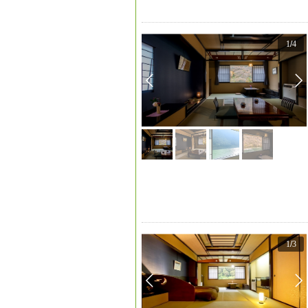
1
/
4
1
/
3