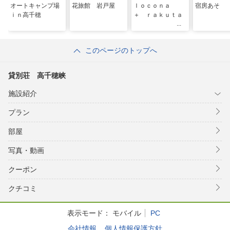
オートキャンプ場
花旅館 岩戸屋
ｌｏｃｏｎａ
宿房あそ
ｉｎ高千穂
＋ ｒａｋｕｔａ
このページのトップへ
貸別荘 高千穂峡
施設紹介
プラン
部屋
写真・動画
クーポン
クチコミ
表示モード：
モバイル
PC
会社情報
個人情報保護方針