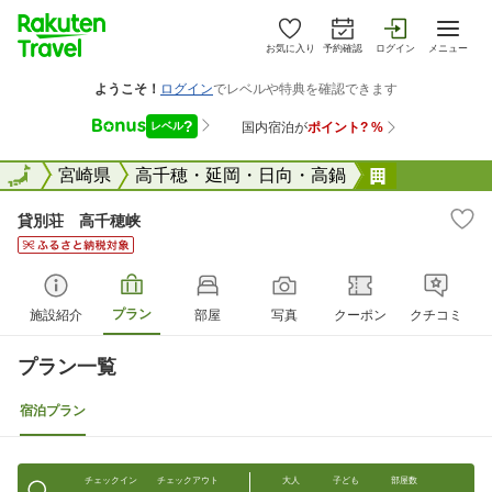
お気に入り
予約確認
ログイン
メニュー
全国
全国
宮崎県
高千穂・延岡・日向・高鍋
貸別荘 高
貸別荘 高千穂峡
プラン
施設紹介
部屋
写真
クーポン
クチコミ
プラン一覧
宿泊プラン
チェックイン
チェックアウト
大人
子ども
部屋数