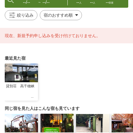
--/--
--/--
--
--
--
〜
人
人
部屋
絞り込み
現在、新規予約申し込みを受け付けておりません。
最近見た宿
貸別荘 高千穂峡
同じ宿を見た人はこんな宿も見ています