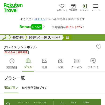
お気に入り
予約確認
ログイン
メニュー
全国
全国
長野県
軽井沢・佐久･小諸
グレイスランドホテ
グレイスランドホテル
プラン
施設紹介
部屋
写真
クーポン
クチコミ
プラン一覧
宿泊プラン
航空券付宿泊プラン
チェックイン
チェックアウト
大人
子ども
部屋数