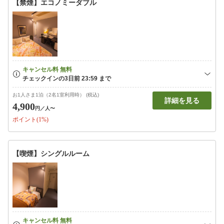
【禁煙】エコノミーダブル
お1人さま1泊（2名1室利用時） (税込)
詳細を見る
4,900
円
／人〜
ポイント(1%)
【喫煙】シングルルーム