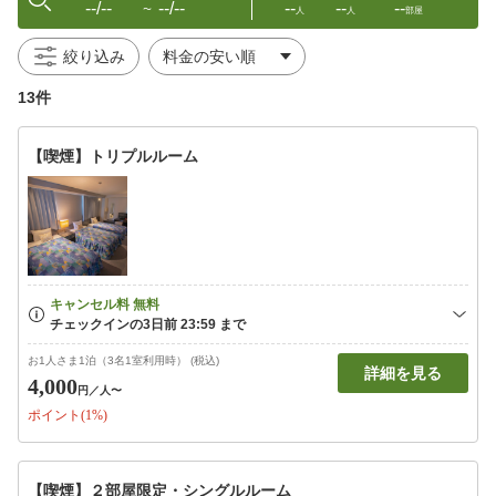
--/--
--/--
--
--
--
〜
人
人
部屋
絞り込み
13件
【喫煙】トリプルルーム
お1人さま1泊（3名1室利用時） (税込)
詳細を見る
4,000
円
／人〜
ポイント(1%)
【喫煙】２部屋限定・シングルルーム