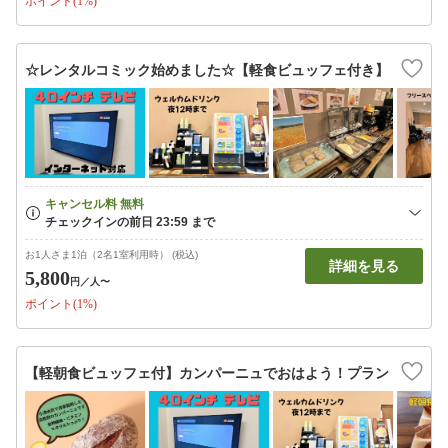
ポイント(1%)
☆レンタルコミック始めました☆【軽食ビュッフェ付き】
お1人さま1泊（2名1室利用時） (税込)
詳細を見る
5,800
円
／人〜
ポイント(1%)
【軽朝食ビュッフェ付】カンパーニュでおはよう！プラン