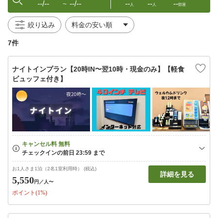
--/--
--/--
--
--
--
〜
人
人
部屋
絞り込み
7件
ナイトインプラン【20時IN〜翌10時・現金のみ】【軽食
ビュッフェ付き】
お1人さま1泊（2名1室利用時） (税込)
詳細を見る
5,550
円
／人〜
ポイント(1%)