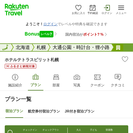
お気に入り
予約確認
ログイン
メニュー
全国
全国
北海道
札幌
大通公園・時計台・狸小路
ホテ
ホテルテトラスピリット札幌
プラン
施設紹介
部屋
写真
クーポン
クチコミ
プラン一覧
宿泊プラン
航空券付宿泊プラン
JR付き宿泊プラン
チェックイン
チェックアウト
大人
子ども
部屋数