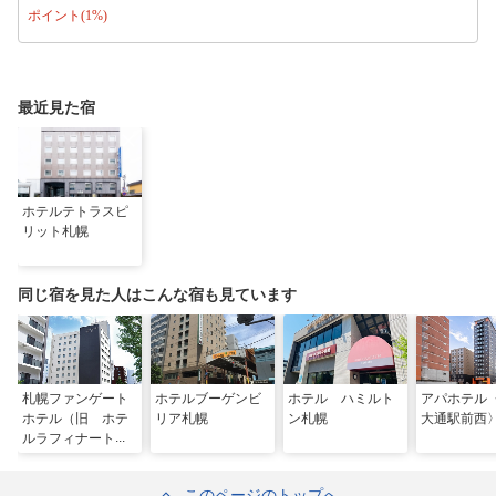
ポイント(1%)
最近見た宿
ホテルテトラスピ
リット札幌
同じ宿を見た人はこんな宿も見ています
札幌ファンゲート
ホテルブーゲンビ
ホテル ハミルト
アパホテル
ホテル（旧 ホテ
リア札幌
ン札幌
大通駅前西
ルラフィナート札
幌）
このページのトップへ