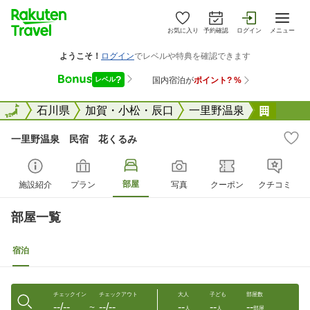
お気に入り
予約確認
ログイン
メニュー
全国
全国
石川県
加賀・小松・辰口
一里野温泉
一里野
一里野温泉 民宿 花くるみ
部屋
施設紹介
プラン
写真
クーポン
クチコミ
部屋一覧
宿泊
チェックイン
チェックアウト
大人
子ども
部屋数
--/--
--/--
--
--
--
〜
人
人
部屋