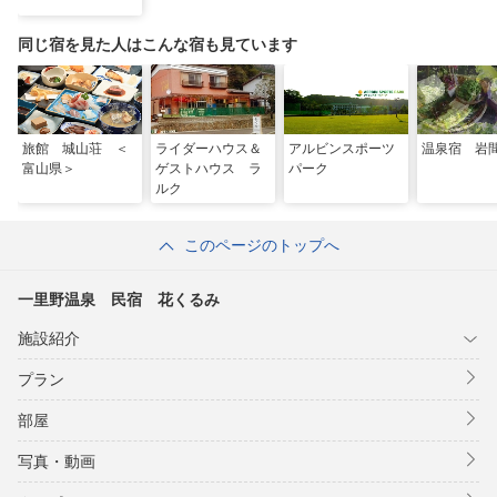
同じ宿を見た人はこんな宿も見ています
旅館 城山荘 ＜
ライダーハウス＆
アルビンスポーツ
温泉宿 岩
富山県＞
ゲストハウス ラ
パーク
ルク
このページのトップへ
一里野温泉 民宿 花くるみ
施設紹介
プラン
部屋
写真・動画