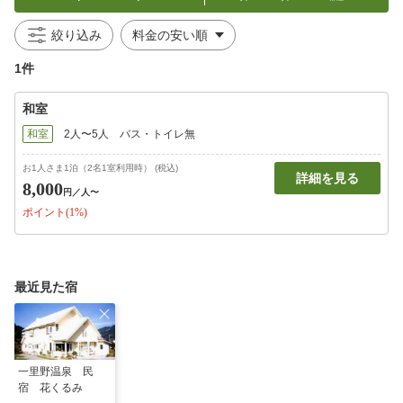
絞り込み
1件
和室
和室
2人〜5人
バス・トイレ無
お1人さま1泊（2名1室利用時） (税込)
詳細を見る
8,000
円
／人〜
ポイント(1%)
最近見た宿
一里野温泉 民
宿 花くるみ