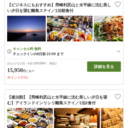
【ビジネスにもおすすめ】秀峰利尻山と水平線に沈む美し
い夕日を望む離島ステイ／1泊朝食付
お1人さま1泊（4名1室利用時） (税込)
詳細を見る
15,950
円
／人〜
ポイント(1%)
【連泊割】【秀峰利尻山と水平線に沈む美しい夕日を望
む】アイランドインリシリ離島ステイ／1泊2食付