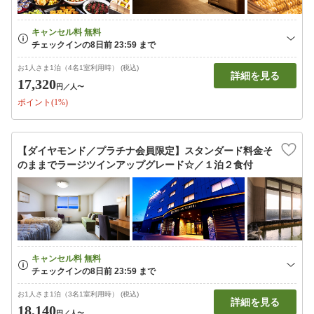
お1人さま1泊（4名1室利用時） (税込)
詳細を見る
17,320
円
／人〜
ポイント(1%)
【ダイヤモンド／プラチナ会員限定】スタンダード料金そ
のままでラージツインアップグレード☆／１泊２食付
お1人さま1泊（3名1室利用時） (税込)
詳細を見る
18,140
円
／人〜