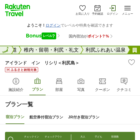
お気に入り
予約確認
ログイン
メニュー
国
北海道
全国
稚内・留萌・利尻・礼文
利尻ふれあい温泉
アイランド イン リシリ＜利尻島＞
プラン
施設紹介
部屋
写真
クーポン
クチコミ
プラン一覧
宿泊プラン
航空券付宿泊プラン
JR付き宿泊プラン
チェックイン
チェックアウト
大人
子ども
部屋数