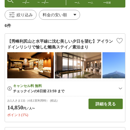
--/--
--/--
--
--
--
〜
人
人
部屋
絞り込み
6件
【秀峰利尻山と水平線に沈む美しい夕日を望む】アイラン
ドインリシリで愉しむ離島ステイ／素泊まり
お1人さま1泊（4名1室利用時） (税込)
詳細を見る
14,850
円
／人〜
ポイント(1%)