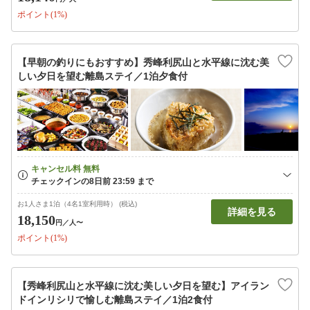
ポイント(1%)
【早朝の釣りにもおすすめ】秀峰利尻山と水平線に沈む美
しい夕日を望む離島ステイ／1泊夕食付
お1人さま1泊（4名1室利用時） (税込)
詳細を見る
18,150
円
／人〜
ポイント(1%)
【秀峰利尻山と水平線に沈む美しい夕日を望む】アイラン
ドインリシリで愉しむ離島ステイ／1泊2食付