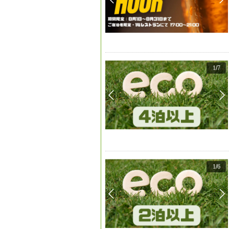
1
/
7
1
/
6