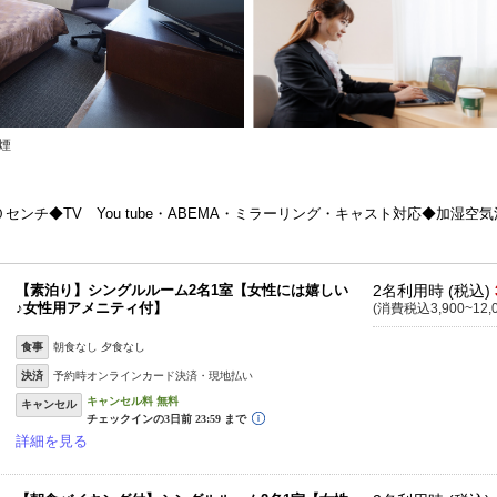
煙
ンチ◆TV You tube・ABEMA・ミラーリング・キャスト対応◆加湿
【素泊り】シングルルーム2名1室【女性には嬉しい
2名利用時 (税込)
♪女性用アメニティ付】
(消費税込3,900~12,
食事
朝食なし 夕食なし
決済
予約時オンラインカード決済・現地払い
キャンセル
詳細を見る