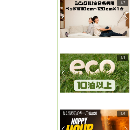
1
/
7
1
/
4
1
/
6