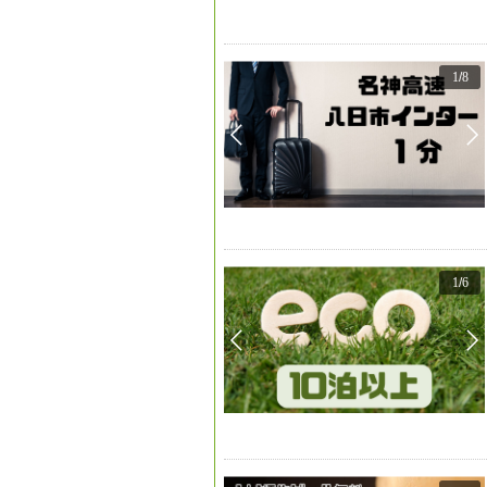
1
/
8
1
/
6