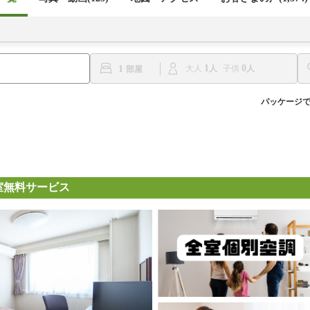
1
0
1
大人
子供
パッケージ
室無料サービス