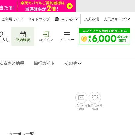
ご利用ガイド
サイトマップ
Language
楽天市場
楽天グループ
に入り
予約確認
ログイン
メニュー
ふるさと納税
旅行ガイド
その他
メルマガ
お気に入り
登録
追加
クーポン一覧