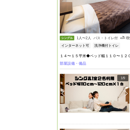
1人〜2人
バス・トイレ付
喫
シングル
インターネット可
洗浄機付トイレ
１４〜１５平米◆ベッド幅１１０〜１２０セ
部屋設備・備品
1
/
9