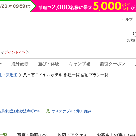
ヘルプ
お気
ー
海外旅行
遊び・体験
キャンプ場
割引クーポン
八日市ロイヤルホテル 部屋一覧 宿泊プラン一覧
山・東近江
6滋賀県東近江市妙法寺町690
サステナブルな取り組み
一覧
写真・動画(125)
地図・アクセス
お客さまの声(
1,374
)