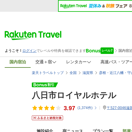
国内宿泊
交通＋宿
レンタカー
高速バス・ツア
楽天トラベルトップ
全国
滋賀県
彦根・近江八幡・守
八日市ロイヤルホテル
3.97
(
1,374
件)
〒527-004
施設紹介
宿ニュース
プラン一覧
部屋