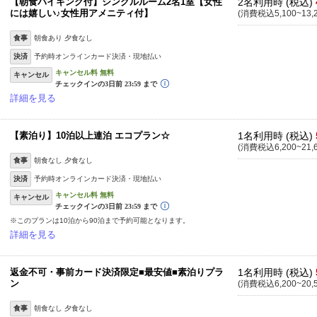
【朝食バイキング付】シングルルーム2名1室【女性
2名利用時 (税込)
には嬉しい♪女性用アメニティ付】
(消費税込5,100~13,
食事
朝食あり 夕食なし
決済
予約時オンラインカード決済・現地払い
キャンセル
詳細を見る
【素泊り】10泊以上連泊 エコプラン☆
1名利用時 (税込)
(消費税込6,200~21,
食事
朝食なし 夕食なし
決済
予約時オンラインカード決済・現地払い
キャンセル
※このプランは10泊から90泊まで予約可能となります。
詳細を見る
返金不可・事前カード決済限定■最安値■素泊りプラ
1名利用時 (税込)
ン
(消費税込6,200~20,
食事
朝食なし 夕食なし