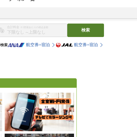
合計料金
※1部屋あたりの税込金額
検索
〜
航空券+宿泊
航空券+宿泊
で検索