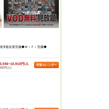
+5枚の写真
空気清浄器全室完備◆ＷｉＦｉ完備◆
3,546~10,910円/人
空室カレンダー
000円/人)