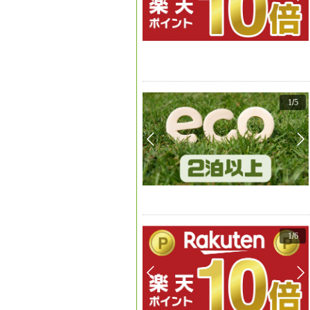
1
/
5
1
/
6