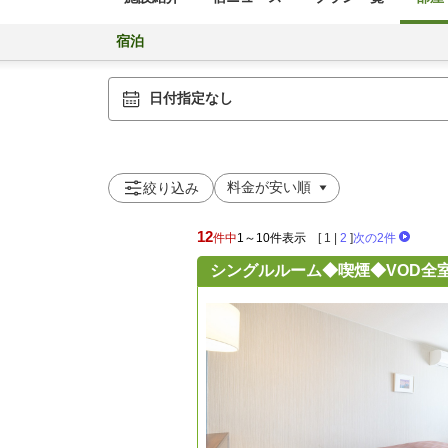
宿泊
日付指定なし
絞り込み
12
件中
1～10件表示
[
1
|
2
]
次の2件
シングルルーム◆喫煙◆VOD全