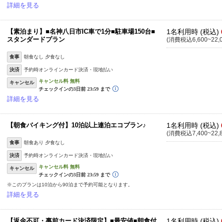
詳細を見る
【素泊まり】■名神八日市IC車で1分■駐車場150台■
1名利用時 (税込)
スタンダードプラン
(消費税込6,600~22,
食事
朝食なし 夕食なし
決済
予約時オンラインカード決済・現地払い
キャンセル
詳細を見る
【朝食バイキング付】10泊以上連泊エコプラン♪
1名利用時 (税込)
(消費税込7,400~22,
食事
朝食あり 夕食なし
決済
予約時オンラインカード決済・現地払い
キャンセル
※このプランは10泊から90泊まで予約可能となります。
詳細を見る
【返金不可・事前カード決済限定】■最安値■朝食付
1名利用時 (税込)