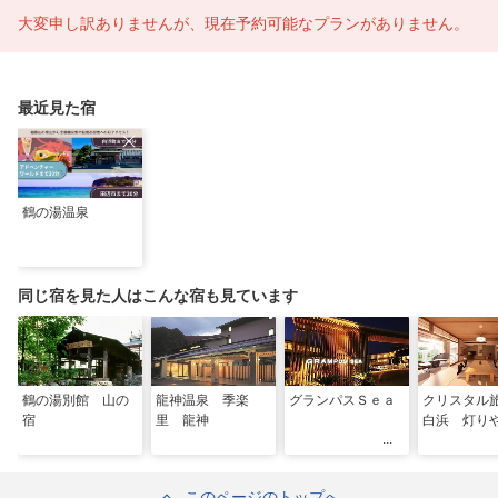
大変申し訳ありませんが、現在予約可能なプランがありません。
最近見た宿
鶴の湯温泉
同じ宿を見た人はこんな宿も見ています
鶴の湯別館 山の
龍神温泉 季楽
グランパスＳｅａ
クリスタ
宿
里 龍神
白浜 灯り
このページのトップへ