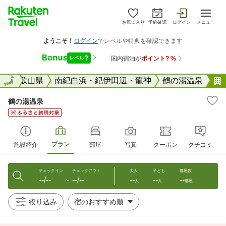
お気に入り
予約確認
ログイン
メニュー
全国
和歌山県
全国
南紀白浜・紀伊田辺・龍神
鶴の湯温泉
鶴の湯温泉
プラン
施設紹介
部屋
写真
クーポン
クチコミ
チェックイン
チェックアウト
大人
子ども
部屋数
--/--
--/--
--
--
--
〜
人
人
部屋
絞り込み