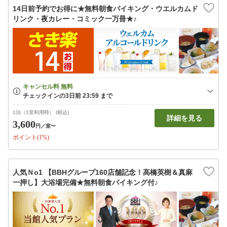
14日前予約でお得に★無料朝食バイキング・ウエルカムド
リンク・夜カレー・コミック一万冊★♪
1泊（1室利用時） (税込)
詳細を見る
3,600
円
／室〜
ポイント(1%)
人気Ｎo1 【BBHグループ160店舗記念！高橋英樹＆真麻
一押し】大浴場完備★無料朝食バイキング付♪