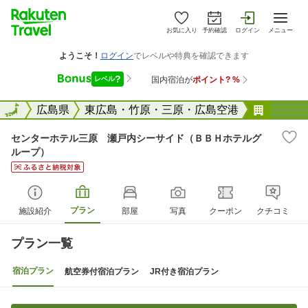
お気に入り
予約確認
ログイン
メニュー
全国
全国
広島県
東広島・竹原・三原・広島空港
センタ
センターホテル三原 瀬戸内シーサイド（ＢＢＨホテルグ
ループ）
プラン
施設紹介
部屋
写真
クーポン
クチコミ
プラン一覧
宿泊プラン
航空券付宿泊プラン
JR付き宿泊プラン