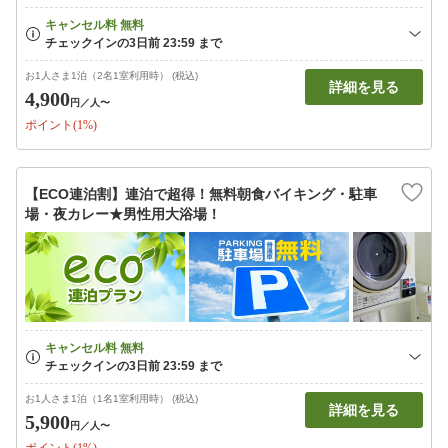
お1人さま1泊（2名1室利用時） (税込)
詳細を見る
4,900
円
／人〜
ポイント(1%)
【ECO連泊割】連泊で超得！無料朝食バイキング・駐車
場・夜カレー★男性用大浴場！
お1人さま1泊（1名1室利用時） (税込)
詳細を見る
5,900
円
／人〜