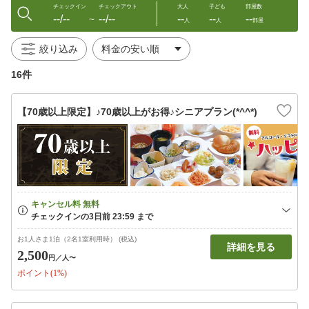
チェックイン
チェックアウト
大人
子ども
部屋数
--/--
--/--
--
--
--
〜
人
人
部屋
絞り込み
16件
【70歳以上限定】♪70歳以上がお得♪シニアプラン(*^^*)
お1人さま1泊（2名1室利用時） (税込)
詳細を見る
2,500
円
／人〜
ポイント(1%)