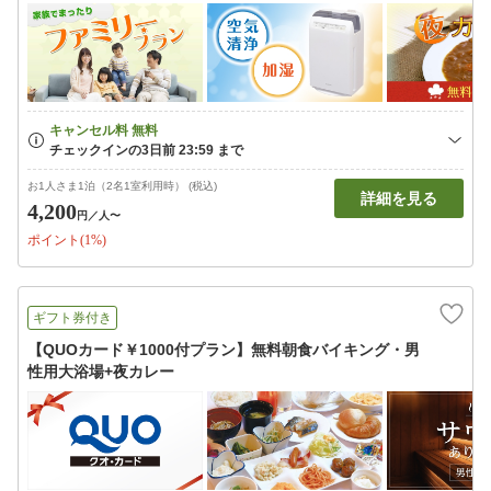
お1人さま1泊（2名1室利用時） (税込)
詳細を見る
4,200
円
／人〜
ポイント(1%)
ギフト券付き
【QUOカード￥1000付プラン】無料朝食バイキング・男
性用大浴場+夜カレー