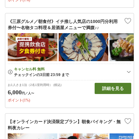
ポイント(1%)
《三原グルメ／朝食付》イチ推し人気店の1000円分利用
券付〜名物タコ料理＆居酒屋メニューで満腹♪♪
お1人さま1泊（2名1室利用時） (税込)
詳細を見る
6,000
円
／人〜
ポイント(1%)
【オンラインカード決済限定プラン】朝食バイキング・無
料夜カレー