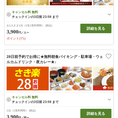
お1人さま1泊（2名1室利用時） (税込)
詳細を見る
3,900
円
／人〜
ポイント(1%)
28日前予約でお得に★無料朝食バイキング・駐車場・ウェ
ルカムドリンク・夜カレー★♪
1泊（1室利用時） (税込)
詳細を見る
3,900
円
／室〜