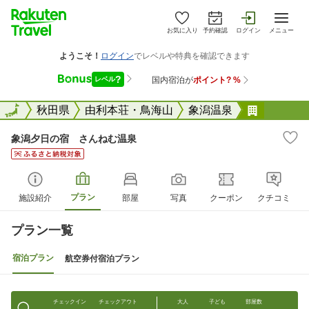
お気に入り
予約確認
ログイン
メニュー
全国
全国
秋田県
由利本荘・鳥海山
象潟温泉
象潟夕日
象潟夕日の宿 さんねむ温泉
プラン
施設紹介
部屋
写真
クーポン
クチコミ
プラン一覧
宿泊プラン
航空券付宿泊プラン
チェックイン
チェックアウト
大人
子ども
部屋数