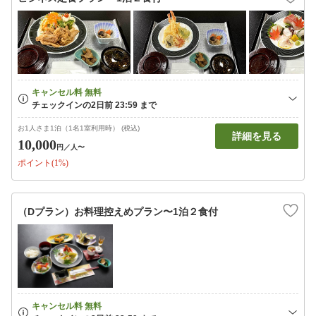
お1人さま1泊（1名1室利用時） (税込)
詳細を見る
10,000
円
／人〜
ポイント(1%)
（Dプラン）お料理控えめプラン〜1泊２食付