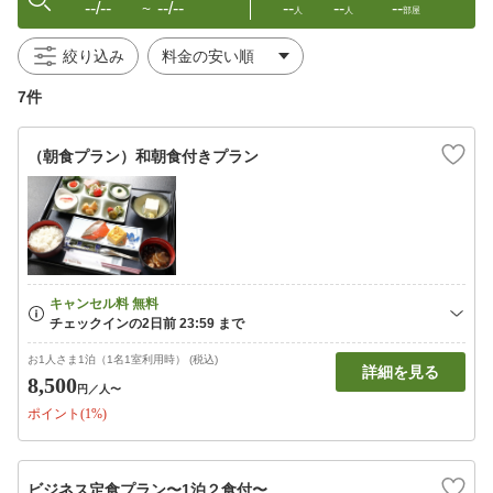
--/--
--/--
--
--
--
〜
人
人
部屋
絞り込み
7件
（朝食プラン）和朝食付きプラン
お1人さま1泊（1名1室利用時） (税込)
詳細を見る
8,500
円
／人〜
ポイント(1%)
ビジネス定食プラン〜1泊２食付〜