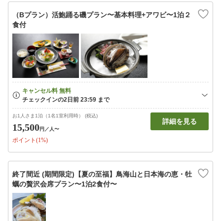
（Bプラン）活鮑踊る磯プラン〜基本料理+アワビ〜1泊２
食付
お1人さま1泊（1名1室利用時） (税込)
詳細を見る
15,500
円
／人〜
ポイント(1%)
終了間近 (期間限定)【夏の至福】鳥海山と日本海の恵・牡
蠣の贅沢会席プラン〜1泊2食付〜