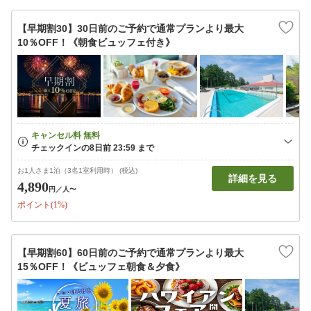
【早期割30】30日前のご予約で通常プランより最大
10％OFF！《朝食ビュッフェ付き》
お1人さま1泊（3名1室利用時） (税込)
詳細を見る
4,890
円
／人〜
ポイント(1%)
【早期割60】60日前のご予約で通常プランより最大
15％OFF！《ビュッフェ朝食＆夕食》