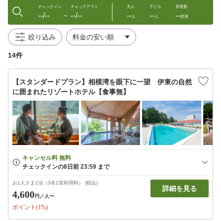
チェックイン
チェックアウト
大人
子ども
部屋数
--/--
--/--
--
--
--
〜
人
人
部屋
絞り込み
14件
【スタンダードプラン】相模湾を眼下に一望 伊東の自然
に囲まれたリゾートホテル【食事無】
お1人さま1泊（3名1室利用時） (税込)
詳細を見る
4,600
円
／人〜
ポイント(1%)