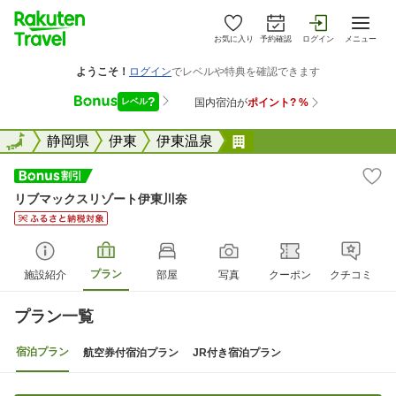
お気に入り
予約確認
ログイン
メニュー
全国
全国
静岡県
伊東
伊東温泉
リブマックスリゾート
リブマックスリゾート伊東川奈
プラン
施設紹介
部屋
写真
クーポン
クチコミ
プラン一覧
宿泊プラン
航空券付宿泊プラン
JR付き宿泊プラン