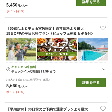
詳細を見る
5,450
円
／人〜
ポイント(1%)
【50歳以上＆平日＆室数限定】通常価格より最大
15％OFFの平日お得プラン《ビュッフェ朝食＆夕食付》
お1人さま1泊（3名1室利用時） (税込)
詳細を見る
5,660
円
／人〜
ポイント(1%)
【早期割30】30日前のご予約で通常プランより最大