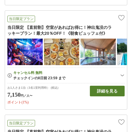
当日限定プラン
当日限定 【直前割】空室があればお得に！神出鬼没のラ
ッキープラン！最大20％OFF！《朝食ビュッフェ付》
お1人さま1泊（3名1室利用時） (税込)
詳細を見る
7,150
円
／人〜
ポイント(1%)
当日限定プラン
当日限定 【直前割】空室があればお得に！神出鬼没のラ