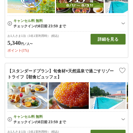
お1人さま1泊（3名1室利用時） (税込)
詳細を見る
5,340
円
／人〜
ポイント(1%)
【スタンダードプラン】旬食材×天然温泉で過ごすリゾー
トライフ【朝食ビュッフェ】
お1人さま1泊（3名1室利用時） (税込)