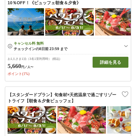
10％OFF！《ビュッフェ朝食＆夕食》
お1人さま1泊（3名1室利用時） (税込)
詳細を見る
5,660
円
／人〜
ポイント(1%)
【スタンダードプラン】旬食材×天然温泉で過ごすリゾー
トライフ【朝食＆夕食ビュッフェ】