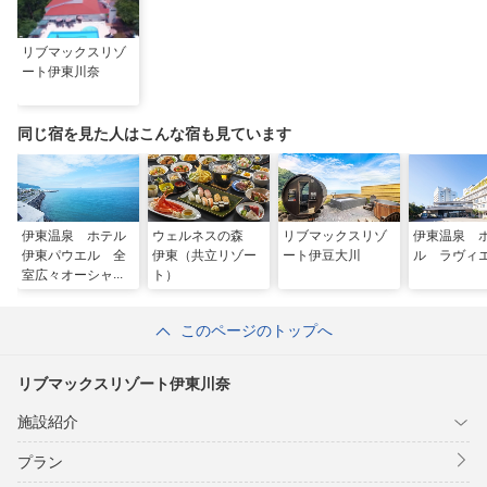
リブマックスリゾ
ート伊東川奈
同じ宿を見た人はこんな宿も見ています
伊東温泉 ホテル
ウェルネスの森
リブマックスリゾ
伊東温泉 
伊東パウエル 全
伊東（共立リゾー
ート伊豆大川
ル ラヴィ
室広々オーシャ
ト）
ン・ビーチビュー
＆海辺の露天風呂
このページのトップへ
リブマックスリゾート伊東川奈
施設紹介
プラン