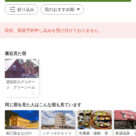
絞り込み
現在、新規予約申し込みを受け付けておりません。
最近見た宿
貸別荘ログコテー
ジ グリーンベル
同じ宿を見た人はこんな宿も見ています
南三陸まなびの
シティホテルくり
生蕎麦・旅館 登
新湯温泉 