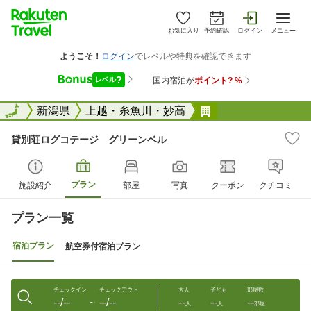
お気に入り
予約確認
ログイン
メニュー
全国
全国
新潟県
上越・糸魚川・妙高
貸別荘ログコテー
貸別荘ログコテージ グリーンベル
プラン
施設紹介
部屋
写真
クーポン
クチコミ
プラン一覧
宿泊プラン
航空券付宿泊プラン
チェックイン
チェックアウト
大人
子ども
部屋数
--/--
--/--
--
--
--
〜
人
人
部屋