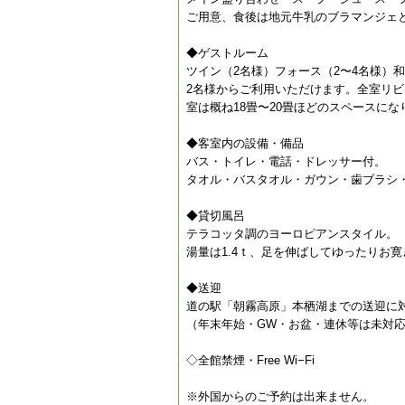
ご用意、食後は地元牛乳のブラマンジェ
◆ゲストルーム
ツイン（2名様）フォース（2〜4名様）
2名様からご利用いただけます。全室リビ
室は概ね18畳〜20畳ほどのスペースにな
◆客室内の設備・備品
バス・トイレ・電話・ドレッサー付。
タオル・バスタオル・ガウン・歯ブラシ
◆貸切風呂
テラコッタ調のヨーロピアンスタイル。
湯量は1.4ｔ、足を伸ばしてゆったりお
◆送迎
道の駅「朝霧高原」本栖湖までの送迎に
（年末年始・GW・お盆・連休等は未対
◇全館禁煙・Free Wi−Fi
※外国からのご予約は出来ません。