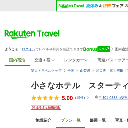
国内宿泊
交通＋宿
レンタカー
高速バス・ツア
楽天トラベルトップ
全国
山梨県
河口湖・富士吉田・
小さなホテル スターテ
5.00
(
19
件)
〒401-0338山
施設紹介
プラン一覧
部屋一覧
写真・動