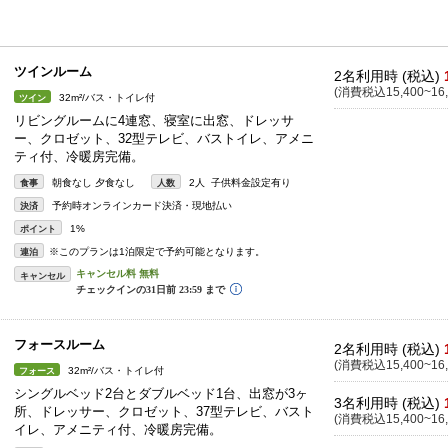
ツインルーム
2名利用時 (税込)
(消費税込15,400~16,
32m²/バス・トイレ付
ツイン
リビングルームに4連窓、寝室に出窓、ドレッサ
ー、クロゼット、32型テレビ、バストイレ、アメニ
ティ付、冷暖房完備。
朝食なし 夕食なし
2人 子供料金設定有り
食事
人数
予約時オンラインカード決済・現地払い
決済
1%
ポイント
※このプランは1泊限定で予約可能となります。
連泊
キャンセル
フォースルーム
2名利用時 (税込)
(消費税込15,400~16,
32m²/バス・トイレ付
フォース
シングルベッド2台とダブルベッド1台、出窓が3ヶ
3名利用時 (税込)
所、ドレッサー、クロゼット、37型テレビ、バスト
(消費税込15,400~16,
イレ、アメニティ付、冷暖房完備。