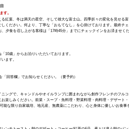
8日
ます。
える紅葉、冬は満天の星空、そして雄大な富士山。四季折々の変化を見せる富
ごしください。何より、丁寧な「おもてなし」を心掛けております。最終チェ
お、夕食を召し上がる客様は「17時45分」までにチェックインをお済ませく
「10歳」からお泊りいただいております。
ざいます。
。
有無を「回答欄」でお知らせください。（要予約）
イニングで、キャンドルやオイルランプに囲まれながら創作フレンチのフルコ
にお楽しみください。前菜・スープ・魚料理・野菜料理・肉料理・デザート・
は可能な限り自家栽培、地元産、無農薬にこだわり、心と身体に優しいお食事
レンチトースト・朝のデザート・コーヒー/紅茶の6品。夜とは違う朝のパン