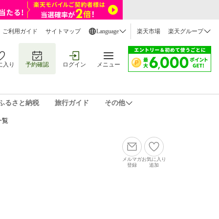
ご利用ガイド
サイトマップ
Language
楽天市場
楽天グループ
に入り
予約確認
ログイン
メニュー
ふるさと納税
旅行ガイド
その他
一覧
メルマガ
お気に入り
登録
追加