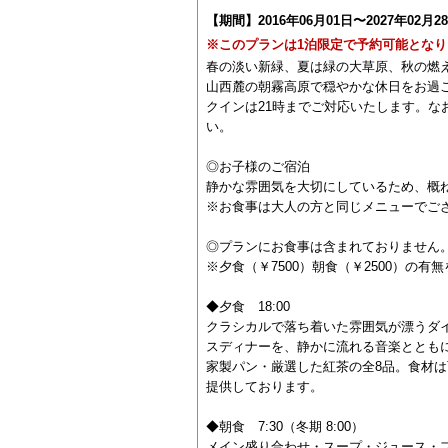
【期間】2016年06月01日〜2027年02月2
※このプランは1泊限定で予約可能となり
春の淡い新緑、夏は緑の大草原、秋の燃
山西麓の朝霧高原で穏やかな休日をお過
クインは21時までご対応いたします。な
い。
◎お子様のご宿泊
静かな雰囲気を大切にしているため、概ね
※お食事は大人の方と同じメニューでご
◎プランにお食事は含まれておりません
※夕食（￥7500）朝食（￥2500）の
◆夕食 18:00
クラシカルで落ち着いた雰囲気が漂うダ
スディナーを、静かに流れる音楽ととも
家製パン・厳選した紅茶の全8品。食材
提供しております。
◆朝食 7:30（冬期 8:00）
メイン盛り合わせ・スープ・ジュース・フ