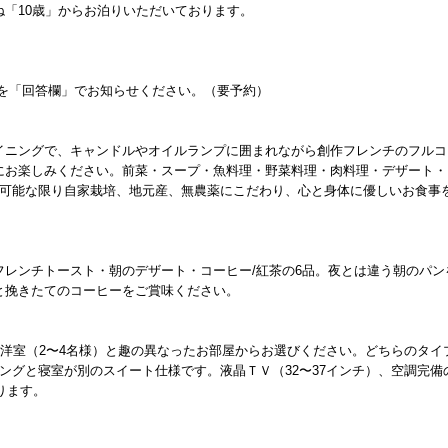
「10歳」からお泊りいただいております。
。
。
有無を「回答欄」でお知らせください。（要予約）
イニングで、キャンドルやオイルランプに囲まれながら創作フレンチのフルコ
にお楽しみください。前菜・スープ・魚料理・野菜料理・肉料理・デザート・
は可能な限り自家栽培、地元産、無農薬にこだわり、心と身体に優しいお食事
レンチトースト・朝のデザート・コーヒー/紅茶の6品。夜とは違う朝のパン
と挽きたてのコーヒーをご賞味ください。
和洋室（2〜4名様）と趣の異なったお部屋からお選びください。どちらのタイ
ングと寝室が別のスイート仕様です。液晶ＴＶ（32〜37インチ）、空調完備
ります。