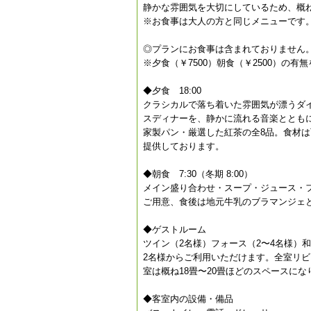
静かな雰囲気を大切にしているため、概ね
※お食事は大人の方と同じメニューです
◎プランにお食事は含まれておりません
※夕食（￥7500）朝食（￥2500）の
◆夕食 18:00
クラシカルで落ち着いた雰囲気が漂うダ
スディナーを、静かに流れる音楽ととも
家製パン・厳選した紅茶の全8品。食材
提供しております。
◆朝食 7:30（冬期 8:00）
メイン盛り合わせ・スープ・ジュース・フ
ご用意、食後は地元牛乳のブラマンジェ
◆ゲストルーム
ツイン（2名様）フォース（2〜4名様）
2名様からご利用いただけます。全室リビ
室は概ね18畳〜20畳ほどのスペースにな
◆客室内の設備・備品