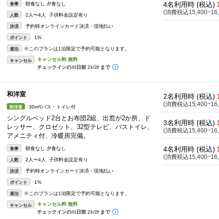
4名利用時 (税込)
朝食なし 夕食なし
食事
(消費税込15,400~16,
2人〜4人 子供料金設定有り
人数
予約時オンラインカード決済・現地払い
決済
1%
ポイント
※このプランは1泊限定で予約可能となります。
連泊
キャンセル
和洋室
2名利用時 (税込)
(消費税込15,400~16,
30m²/バス・トイレ付
和洋室
シングルベッド2台とお布団2組、出窓が2か所、ド
3名利用時 (税込)
レッサー、クロゼット、32型テレビ、バストイレ、
(消費税込15,400~16,
アメニティ付、冷暖房完備。
4名利用時 (税込)
朝食なし 夕食なし
食事
(消費税込15,400~16,
2人〜4人 子供料金設定有り
人数
予約時オンラインカード決済・現地払い
決済
1%
ポイント
※このプランは1泊限定で予約可能となります。
連泊
キャンセル