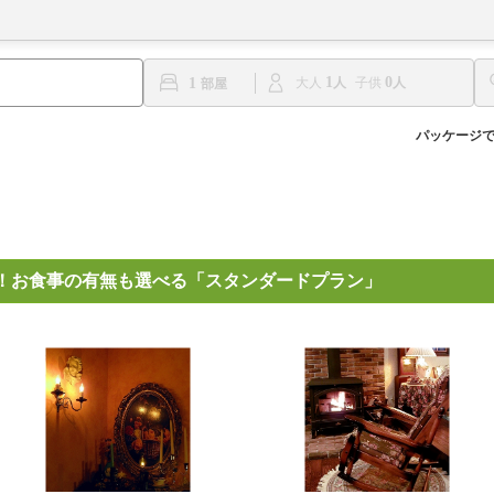
1
0
1
大人
子供
パッケージ
！お食事の有無も選べる「スタンダードプラン」