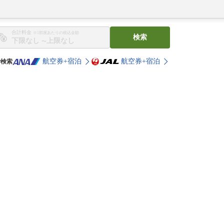
合計料金
※1部屋あたりの税込金額
検索
〜
航空券+宿泊
航空券+宿泊
で検索