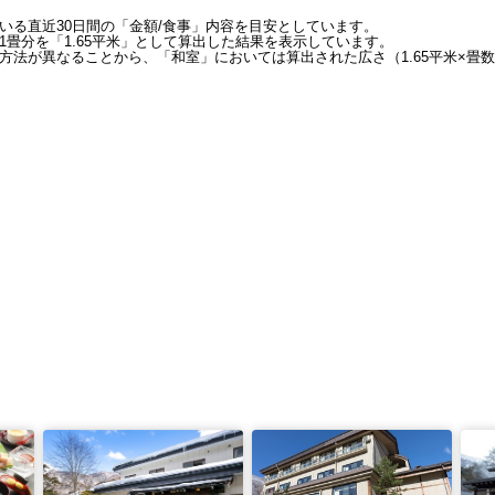
いる直近30日間の「金額/食事」内容を目安としています。
畳分を「1.65平米」として算出した結果を表示しています。
方法が異なることから、「和室」においては算出された広さ（1.65平米×畳数