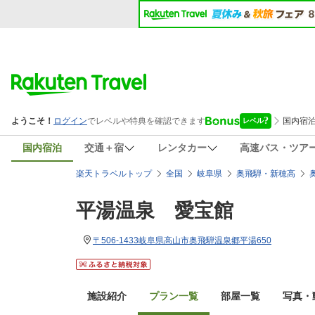
国内宿泊
交通＋宿
レンタカー
高速バス・ツア
楽天トラベルトップ
全国
岐阜県
奥飛騨・新穂高
平湯温泉 愛宝館
〒506-1433岐阜県高山市奥飛騨温泉郷平湯650
施設紹介
プラン一覧
部屋一覧
写真・動