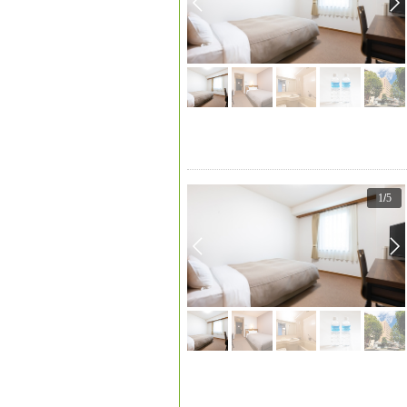
1
/
5