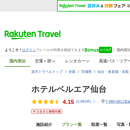
国内宿泊
交通＋宿
レンタカー
高速バス・ツア
楽天トラベルトップ
全国
宮城県
仙台・多賀城・名取
ホテルベルエア仙台
4.15
(
2,983
件)
〒980-0811
施設紹介
プラン一覧
部屋一覧
写真・動