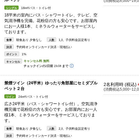
(消費税込6,000~19,0
18m²/バス・トイレ付
シングル
18平米の室内にバス・シャワートイレ、テレビ、空
気清浄機を完備。花粉症の方も安心です。お部屋内
にお一人様1本、ミネラルウォーターをサービスし
ております。
朝食あり 夕食なし
1人 子供料金設定有り
食事
人数
予約時オンラインカード決済・現地払い
決済
1%
ポイント
キャンセル
禁煙ツイン（24平米）ゆったり角部屋にセミダブル
2名利用時 (税込)
ベット２台
(消費税込5,000~12,0
24m²/バス・トイレ付
ツイン
広さ24平米（バス・シャワートイレ付）。空気清浄
機完備で花粉症の方も安心です。お部屋内にお一人
様1本、ミネラルウォーターをサービスしておりま
す。
朝食あり 夕食なし
2人 子供料金設定有り
食事
人数
予約時オンラインカード決済・現地払い
決済