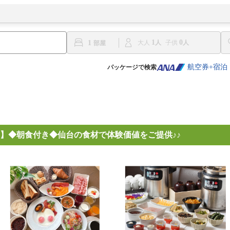
1
0
1
大人
子供
航空券+宿泊
パッケージで検索
】◆朝食付き◆仙台の食材で体験価値をご提供♪♪