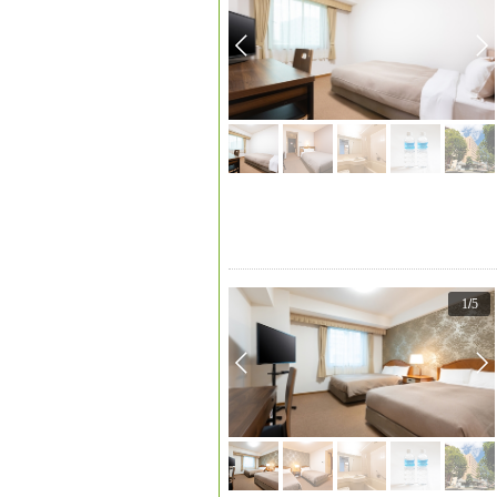
1
/
5