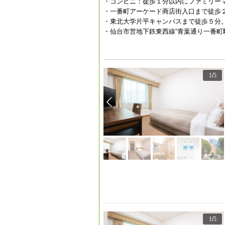
・コンビニ：徒歩１分以内にファミリー
・一番町アーケード商店街入口まで徒歩
・東北大学片平キャンパスまで徒歩５分
・仙台市営地下鉄東西線“青葉通り一番町駅
1
/
5
1
/
5