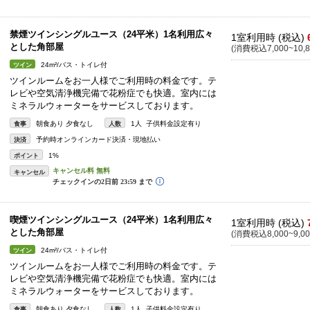
禁煙ツインシングルユース（24平米）1名利用広々
1室利用時 (税込)
とした角部屋
(消費税込7,000~10,8
24m²/バス・トイレ付
ツイン
ツインルームをお一人様でご利用時の料金です。テ
レビや空気清浄機完備で花粉症でも快適。室内には
ミネラルウォーターをサービスしております。
朝食あり 夕食なし
1人 子供料金設定有り
食事
人数
予約時オンラインカード決済・現地払い
決済
1%
ポイント
キャンセル
喫煙ツインシングルユース（24平米）1名利用広々
1室利用時 (税込)
とした角部屋
(消費税込8,000~9,00
24m²/バス・トイレ付
ツイン
ツインルームをお一人様でご利用時の料金です。テ
レビや空気清浄機完備で花粉症でも快適。室内には
ミネラルウォーターをサービスしております。
朝食あり 夕食なし
1人 子供料金設定有り
食事
人数