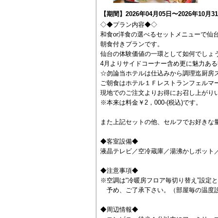
【期間】2026年04月05日〜2026年10月3
◇◆プラン内容◆◇
和食or洋食の選べるセットメニューで仙
朝食付きプランです。
仙台の体験価値の一環として如何でしょ
4月よりサイドコーナー含め更に魅力ある
☆勿論当ホテルは仕込みから調理迄厨房
ご朝食はホテル１Ｆレストランフェルマ
現地でのご注文よりお得にお召し上がりい
※本来は料金￥2，000-(税込)です。
また上記セットの他、セルフでお好きな
◆客室設備◆
液晶テレビ／空冷蔵庫／湯沸かしポット
◆注意事項◆
※空調は“冷暖房フロア毎切り替え”設定
予め、ご了承下さい。（部屋毎の温度
◆周辺情報◆