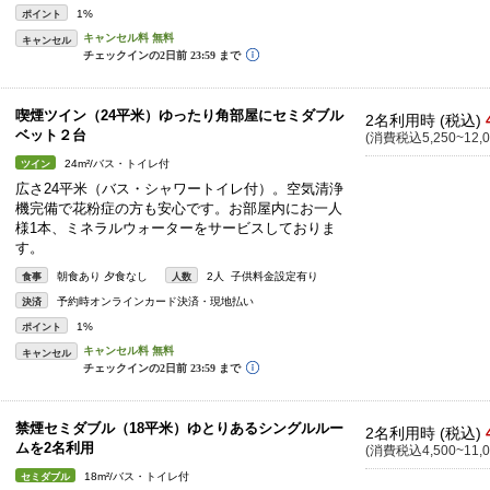
1%
ポイント
キャンセル
喫煙ツイン（24平米）ゆったり角部屋にセミダブル
2名利用時 (税込)
ベット２台
(消費税込5,250~12,0
24m²/バス・トイレ付
ツイン
広さ24平米（バス・シャワートイレ付）。空気清浄
機完備で花粉症の方も安心です。お部屋内にお一人
様1本、ミネラルウォーターをサービスしておりま
す。
朝食あり 夕食なし
2人 子供料金設定有り
食事
人数
予約時オンラインカード決済・現地払い
決済
1%
ポイント
キャンセル
禁煙セミダブル（18平米）ゆとりあるシングルルー
2名利用時 (税込)
ムを2名利用
(消費税込4,500~11,0
18m²/バス・トイレ付
セミダブル