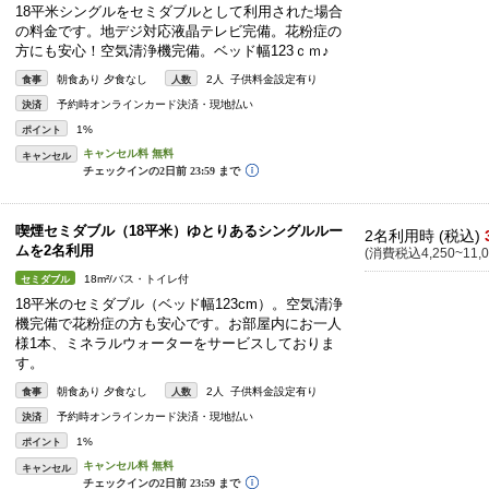
18平米シングルをセミダブルとして利用された場合
の料金です。地デジ対応液晶テレビ完備。花粉症の
方にも安心！空気清浄機完備。ベッド幅123ｃｍ♪
朝食あり 夕食なし
2人 子供料金設定有り
食事
人数
予約時オンラインカード決済・現地払い
決済
1%
ポイント
キャンセル
喫煙セミダブル（18平米）ゆとりあるシングルルー
2名利用時 (税込)
ムを2名利用
(消費税込4,250~11,0
18m²/バス・トイレ付
セミダブル
18平米のセミダブル（ベッド幅123cm）。空気清浄
機完備で花粉症の方も安心です。お部屋内にお一人
様1本、ミネラルウォーターをサービスしておりま
す。
朝食あり 夕食なし
2人 子供料金設定有り
食事
人数
予約時オンラインカード決済・現地払い
決済
1%
ポイント
キャンセル