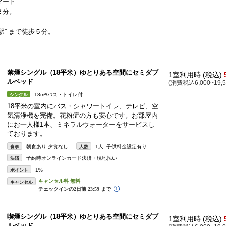
マート
２分。
。
” まで徒歩５分。
禁煙シングル（18平米）ゆとりある空間にセミダブ
1室利用時 (税込)
ルベッド
(消費税込6,000~19,5
18m²/バス・トイレ付
シングル
18平米の室内にバス・シャワートイレ、テレビ、空
気清浄機を完備。花粉症の方も安心です。お部屋内
にお一人様1本、ミネラルウォーターをサービスし
ております。
朝食あり 夕食なし
1人 子供料金設定有り
食事
人数
予約時オンラインカード決済・現地払い
決済
1%
ポイント
キャンセル
喫煙シングル（18平米）ゆとりある空間にセミダブ
1室利用時 (税込)
ルベッド