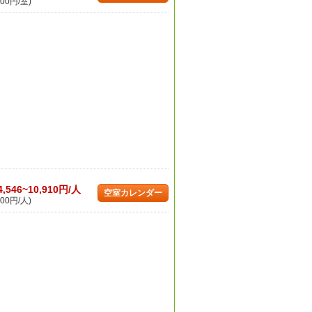
00円/室)
4,546~10,910円/人
空室カレンダー
00円/人)