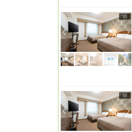
1
/
5
1
/
5