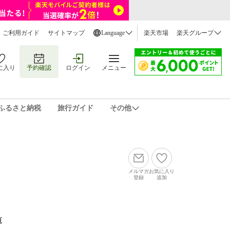
ご利用ガイド
サイトマップ
Language
楽天市場
楽天グループ
に入り
予約確認
ログイン
メニュー
ふるさと納税
旅行ガイド
その他
メルマガ
お気に入り
登録
追加
覧