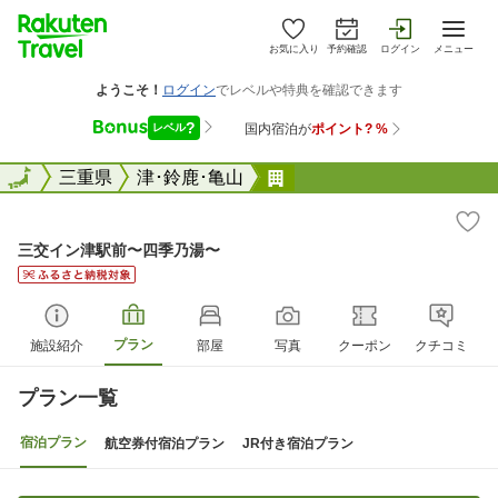
お気に入り
予約確認
ログイン
メニュー
全国
全国
三重県
津･鈴鹿･亀山
三交イン津駅前〜四季乃
三交イン津駅前〜四季乃湯〜
プラン
施設紹介
部屋
写真
クーポン
クチコミ
プラン一覧
宿泊プラン
航空券付宿泊プラン
JR付き宿泊プラン