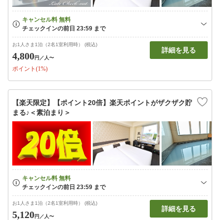
お1人さま1泊（2名1室利用時） (税込)
詳細を見る
4,800
円
／人〜
ポイント(1%)
【楽天限定】【ポイント20倍】楽天ポイントがザクザク貯
まる♪＜素泊まり＞
お1人さま1泊（2名1室利用時） (税込)
詳細を見る
5,120
円
／人〜