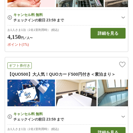
お1人さま1泊（2名1室利用時） (税込)
詳細を見る
4,150
円
／人〜
ポイント(1%)
ギフト券付き
【QUO500】大人気！QUOカード500円付き＜素泊まり＞
お1人さま1泊（2名1室利用時） (税込)
詳細を見る