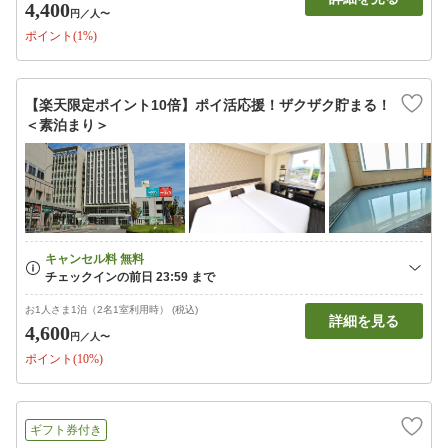
4,400
円
／人〜
ポイント(1%)
【楽天限定ポイント10倍】ポイ活応援！ザクザク貯まる！
＜素泊まり＞
お1人さま1泊（2名1室利用時） (税込)
詳細を見る
4,600
円
／人〜
ポイント(10%)
ギフト券付き