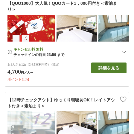
【QUO1000】大人気！QUOカード1，000円付き＜素泊ま
り＞
お1人さま1泊（2名1室利用時） (税込)
詳細を見る
4,700
円
／人〜
ポイント(1%)
【12時チェックアウト】ゆっくり朝寝坊OK！レイトアウ
ト付き＜素泊まり＞