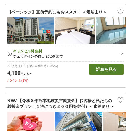
【ベーシック】直前予約にもおススメ！ ＜素泊まり＞
お1人さま1泊（2名1室利用時） (税込)
詳細を見る
4,100
円
／人〜
ポイント(1%)
NEW 【令和８年熊本地震災害義援金】お客様と私たちの
義援金プラン（１泊につき２００円を寄付）＜素泊まり＞