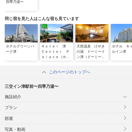
四季乃湯〜
同じ宿を見た人はこんな宿も見ています
ホテルグリーンパ
Ｈｏｔｅｌ 津
天然温泉 けやき
ホテル キ
ーク津
Ｃｅｎｔｅｒ Ｐ
の湯 ドーミーイ
ルイン津
ａｌａｃｅ（ホテ
ン津（ドーミーイ
ル津センターパレ
ン・御宿野乃 ホ
ス）
テルズグループ）
このページのトップへ
三交イン津駅前〜四季乃湯〜
施設紹介
プラン
部屋
写真・動画