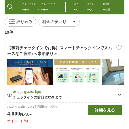
チェックイン
チェックアウト
大人
子ども
部屋数
--/--
--/--
--
--
--
〜
人
人
部屋
絞り込み
19件
【事前チェックインでお得】スマートチェックインでスム
ーズなご宿泊♪＜素泊まり＞
お1人さま1泊（2名1室利用時） (税込)
詳細を見る
4,000
円
／人〜
ポイント(1%)