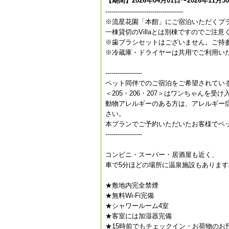
【期間】2026年04月01日〜2026年11月3
--------------------------------------
※流星花園「本館」にご宿泊いただくプ
一棟貸切のVillaとは別棟ですのでご注意
※歯ブラシセットはございません。ご持
※冷蔵庫・ドライヤーは共用でご利用い
------------------
ペット同伴でのご宿泊をご希望されてい
＜205・206・207＞はワンちゃんを受
動物アレルギーのある方は、アレルギー
さい。
本プランでご予約いただいたお客様でペ
------------------
コンビニ・スーパー・居酒屋も近く、
車で5分ほどの場所に温泉施設もあります
★敷地内完全禁煙
★無料Wi-Fi完備
★シャワールーム4室
★客室には加湿器完備
★15時前でもチェックイン・お荷物のお