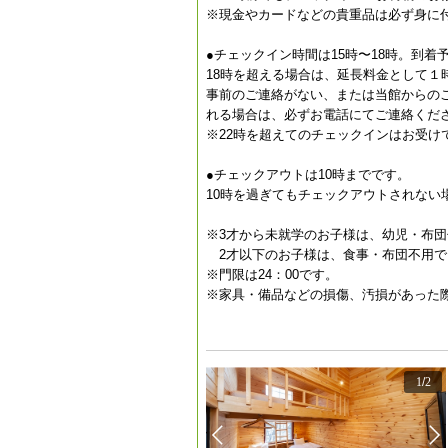
※現金やカードなどの貴重品は必ず身に
●チェックイン時間は15時〜18時。到
18時を超える場合は、延長料金として１
事前のご連絡がない、または当館からの
れる場合は、必ずお電話にてご連絡ください。TEL
※22時を超えてのチェックインはお受け
●チェックアウトは10時までです。
10時を過ぎてもチェックアウトされない
※3才から未就学のお子様は、幼児・布
2才以下のお子様は、食事・布団不用で
※門限は24：00です。
※家具・備品などの損傷、汚損があった
1
/
2