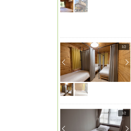
1
/
2
1
/
2