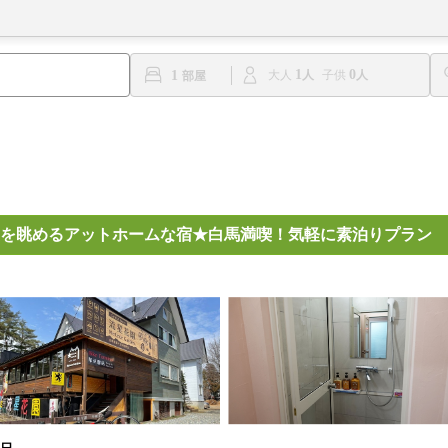
1
0
1
大人
子供
を眺めるアットホームな宿★白馬満喫！気軽に素泊りプラン