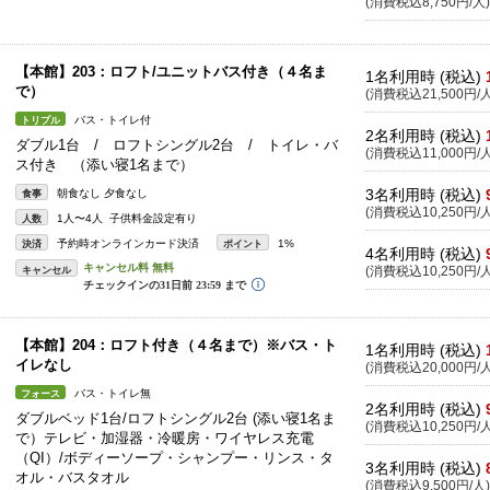
(消費税込8,750円/人)
【本館】203：ロフト/ユニットバス付き（４名ま
1名利用時 (税込)
で）
(消費税込21,500円/人
バス・トイレ付
トリプル
2名利用時 (税込)
ダブル1台 / ロフトシングル2台 / トイレ・バ
(消費税込11,000円/人
ス付き （添い寝1名まで）
3名利用時 (税込)
朝食なし 夕食なし
食事
(消費税込10,250円/人
1人〜4人 子供料金設定有り
人数
予約時オンラインカード決済
1%
決済
ポイント
4名利用時 (税込)
キャンセル
(消費税込10,250円/人
【本館】204：ロフト付き（４名まで）※バス・ト
1名利用時 (税込)
イレなし
(消費税込20,000円/人
バス・トイレ無
フォース
2名利用時 (税込)
ダブルベッド1台/ロフトシングル2台 (添い寝1名ま
(消費税込10,250円/人
で）テレビ・加湿器・冷暖房・ワイヤレス充電
（QI）/ボディーソープ・シャンプー・リンス・タ
3名利用時 (税込)
オル・バスタオル
(消費税込9,500円/人)