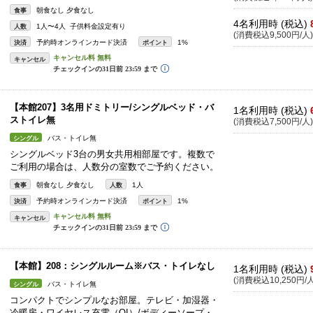
朝食なし 夕食なし
食事
4名利用時 (税込)
1人〜4人 子供料金設定有り
人数
(消費税込9,500円/人)
予約時オンラインカード決済
1%
決済
ポイント
キャンセル
【本館207】3名用ドミトリー/シングルベッド・バ
1名利用時 (税込)
ストイレ無
(消費税込7,500円/人)
バス・トイレ無
シングル
シングルベッド3台の男女共用相部屋です。複数で
ご利用の場合は、人数分の室数でご予約ください。
朝食なし 夕食なし
1人
食事
人数
予約時オンラインカード決済
1%
決済
ポイント
キャンセル
【本館】208：シングルルーム※バス・トイレなし
1名利用時 (税込)
(消費税込10,250円/人
バス・トイレ無
シングル
コンパクトでシンプルなお部屋。テレビ・加湿器・
冷暖房・ワイヤレス充電（QI）/ボディーソープ・