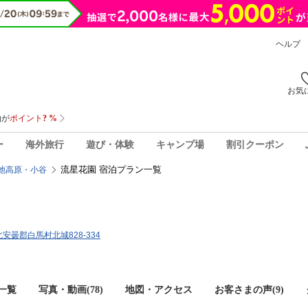
ヘルプ
お気
ー
海外旅行
遊び・体験
キャンプ場
割引クーポン
流星花園 宿泊プラン一覧
池高原・小谷
県北安曇郡白馬村北城828-334
一覧
写真・動画(78)
地図・アクセス
お客さまの声(
9
)