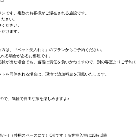
0日
ランです。複数のお客様がご滞在される施設です。
ください。
参ください。
ただけます。
る方は、『ペット受入れ可』のプランからご予約ください。
け入れる場合があるお部屋です。
症状が出た場合でも、当宿は責任を負いかねますので、別の客室よりご予約く
ットを同伴される場合は、現地で追加料金を頂戴いたします。
ので、気軽で自由な旅を楽しめますよ♪
預かり（共用スペースにて）OKです！※客室入室は15時以降