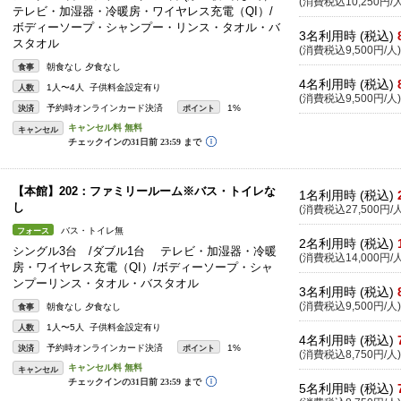
(消費税込10,250円/人
テレビ・加湿器・冷暖房・ワイヤレス充電（QI）/
ボディーソープ・シャンプー・リンス・タオル・バ
3名利用時 (税込)
スタオル
(消費税込9,500円/人)
朝食なし 夕食なし
食事
4名利用時 (税込)
1人〜4人 子供料金設定有り
人数
(消費税込9,500円/人)
予約時オンラインカード決済
1%
決済
ポイント
キャンセル
【本館】202：ファミリールーム※バス・トイレな
1名利用時 (税込)
し
(消費税込27,500円/人
バス・トイレ無
フォース
2名利用時 (税込)
シングル3台 /ダブル1台 テレビ・加湿器・冷暖
(消費税込14,000円/人
房・ワイヤレス充電（QI）/ボディーソープ・シャ
ンプーリンス・タオル・バスタオル
3名利用時 (税込)
(消費税込9,500円/人)
朝食なし 夕食なし
食事
1人〜5人 子供料金設定有り
人数
4名利用時 (税込)
予約時オンラインカード決済
1%
決済
ポイント
(消費税込8,750円/人)
キャンセル
5名利用時 (税込)