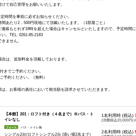
付けて自己管理をお願いいたします。
着予定時間を事前に必ずお知らせください。
時間あたり2，500円現地にて頂戴いたします。（1部屋ごと）
ご連絡もとれず18時を超えた場合はキャンセルといたしますので、予定時間
: 0261-85-2183
できません。
場合は、追加料金を頂戴しております。
団付きでご予約ください。
ご予約ください。（無料）
際は、お客様の責任において相当額を請求させていただきます。
【本館】201：ロフト付き（４名まで）※バス・ト
1名利用時 (税込)
イレなし
(消費税込20,000円/人
バス・トイレ無
フォース
2名利用時 (税込)
シングル2台/ロフトシングル2台 (添い寝2名まで）