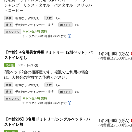
シャンプーリンス・タオル・バスタオル・スリッパ
・コーヒー
朝食なし 夕食なし
1人
食事
人数
予約時オンラインカード決済
1%
決済
ポイント
キャンセル
【本館】4名用男女共用ドミトリー（2段ベッド）バ
1名利用時 (税込)
ストイレなし
(消費税込7,500円/人)
バス・トイレ無
その他
2段ベッド2台の相部屋です。複数でご利用の場合
は、人数分の室数でご予約ください。
朝食なし 夕食なし
1人
食事
人数
予約時オンラインカード決済
1%
決済
ポイント
キャンセル
【本館205】3名用ドミトリー/シングルベッド・バ
1名利用時 (税込)
ストイレ無
(消費税込7,500円/人)