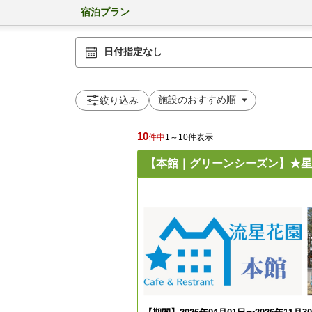
宿泊プラン
日付指定なし
絞り込み
10
件中
1～10件表示
【本館｜グリーンシーズン】★星