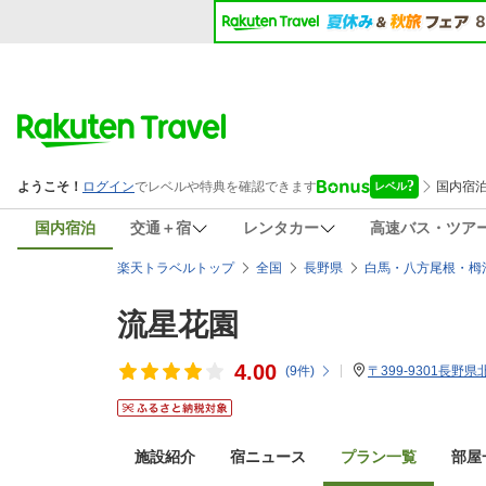
国内宿泊
交通＋宿
レンタカー
高速バス・ツア
楽天トラベルトップ
全国
長野県
白馬・八方尾根・栂
流星花園
4.00
(
9
件)
〒399-9301長野
施設紹介
宿ニュース
プラン一覧
部屋