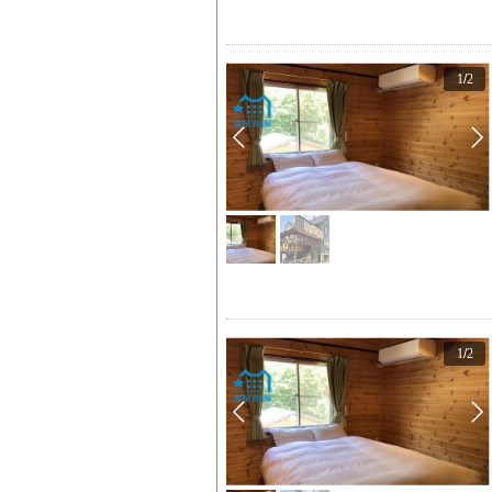
1
/
2
1
/
2