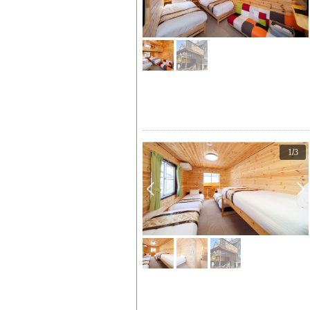
1
/
3