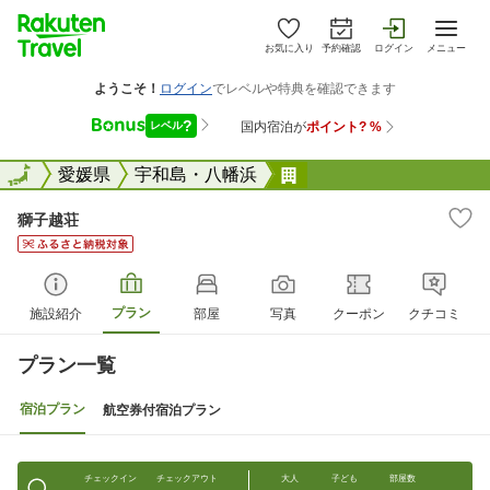
お気に入り
予約確認
ログイン
メニュー
全国
全国
愛媛県
宇和島・八幡浜
獅子越荘
獅子越荘
プラン
施設紹介
部屋
写真
クーポン
クチコミ
プラン一覧
宿泊プラン
航空券付宿泊プラン
チェックイン
チェックアウト
大人
子ども
部屋数