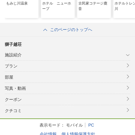
もみじ川温泉
ホテル ニューホ
古民家コテージ鹿
ホテルトレ
ープ
音
川
このページのトップへ
獅子越荘
施設紹介
プラン
部屋
写真・動画
クーポン
クチコミ
表示モード：
モバイル
PC
会社情報
個人情報保護方針