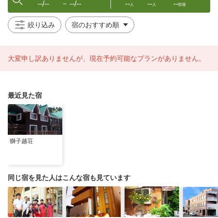
--/--
--/--
--
--
--
〜
人
人
部屋
絞り込み
大変申し訳ありませんが、現在予約可能なプランがありません。
最近見た宿
獅子越荘
同じ宿を見た人はこんな宿も見ています