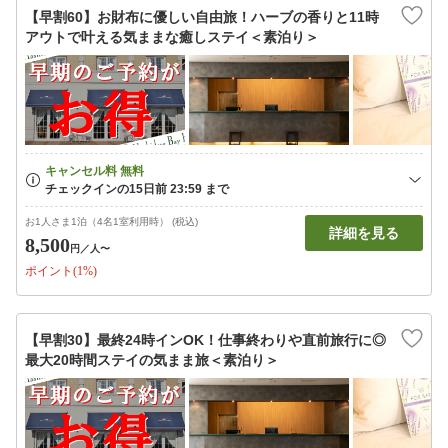
【早割60】お財布に優しい自由旅！ハーブの香りと11時
アウトで叶える気ままな癒しステイ＜素泊り＞
お1人さま1泊（4名1室利用時） (税込)
詳細を見る
8,500
円
／人〜
ポイント(1%)
【早割30】最終24時インOK！仕事終わりや直前旅行に◎
最大20時間ステイの気まま旅＜素泊り＞