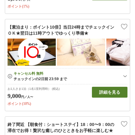
ポイント(1%)
【素泊まり：ポイント10倍】当日24時までチェックイン
ＯＫ★翌日は11時アウトでゆっくり準備★
お1人さま1泊（1名1室利用時） (税込)
詳細を見る
9,000
円
／人〜
ポイント(10%)
終了間近 【朝食付：ショートステイ】18：00〜9：00の
滞在でお得！贅沢な癒しのひとときをお手軽に楽しむ★