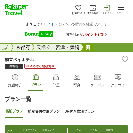
お気に入り
予約確認
ログイン
メニュー
全国
全国
京都府
天橋立・宮津・舞鶴
橋立ベイホテル
橋立ベイホテル
プラン
施設紹介
部屋
写真
クーポン
クチコミ
プラン一覧
宿泊プラン
航空券付宿泊プラン
JR付き宿泊プラン
チェックイン
チェックアウト
大人
子ども
部屋数