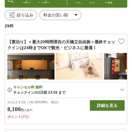
--/--
--/--
--
--
--
〜
人
人
部屋
絞り込み
29件
【素泊り】＜最大20時間滞在の天橋立自由旅＞最終チェッ
クインは24時までOKで観光・ビジネスに最適！
お1人さま1泊（1名1室利用時） (税込)
詳細を見る
8,100
円
／人〜
ポイント(1%)