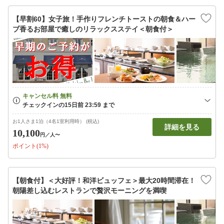
【早割60】女子旅！手作りフレンチトーストの朝食＆ハー
ブ香るお部屋で癒しのリラックスステイ＜朝食付＞
お1人さま1泊（4名1室利用時） (税込)
詳細を見る
10,100
円
／人〜
ポイント(1%)
【朝食付】＜大好評！和洋ビュッフェ＞最大20時間滞在！
朝陽差し込むレストランで贅沢モーニングを満喫