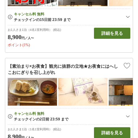
お1人さま1泊（4名1室利用時） (税込)
詳細を見る
8,900
円
／人〜
ポイント(1%)
【素泊まり×お夜食】観光に抜群の立地★お夜食にはへし
こおにぎりを召し上がれ
お1人さま1泊（1名1室利用時） (税込)
詳細を見る
8,900
円
／人〜