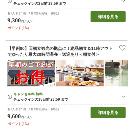
お1人さま1泊（1名1室利用時） (税込)
詳細を見る
9,300
円
／人〜
ポイント(1%)
【早割90】天橋立観光の拠点に！絶品朝食＆11時アウト
でゆったり最大20時間滞在・送迎あり＜朝食付＞
お1人さま1泊（4名1室利用時） (税込)
詳細を見る
9,600
円
／人〜
ポイント(1%)