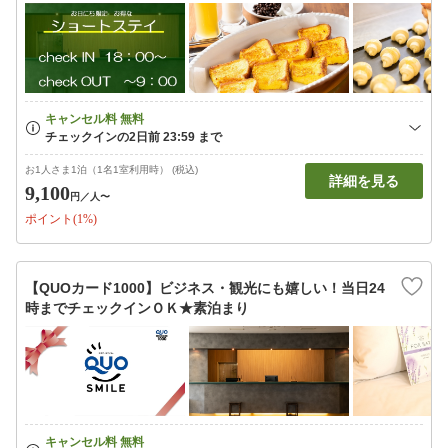
お1人さま1泊（1名1室利用時） (税込)
詳細を見る
9,100
円
／人〜
ポイント(1%)
【QUOカード1000】ビジネス・観光にも嬉しい！当日24
時までチェックインＯＫ★素泊まり