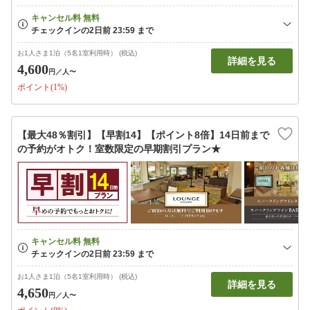
お1人さま1泊（5名1室利用時） (税込)
詳細を見る
4,600
円
／人〜
ポイント(1%)
【最大48％割引】【早割14】【ポイント8倍】14日前まで
の予約がオトク！室数限定の早期割引プラン★
お1人さま1泊（5名1室利用時） (税込)
詳細を見る
4,650
円
／人〜