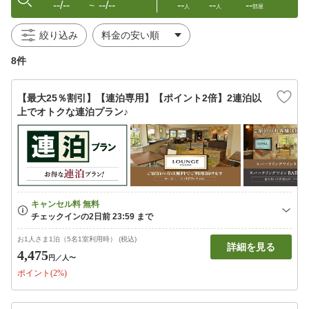
--/--
--/--
--
--
--
〜
人
人
部屋
絞り込み
8件
【最大25％割引】【連泊専用】【ポイント2倍】2連泊以
上でオトクな連泊プラン♪
お1人さま1泊（5名1室利用時） (税込)
詳細を見る
4,475
円
／人〜
ポイント(2%)