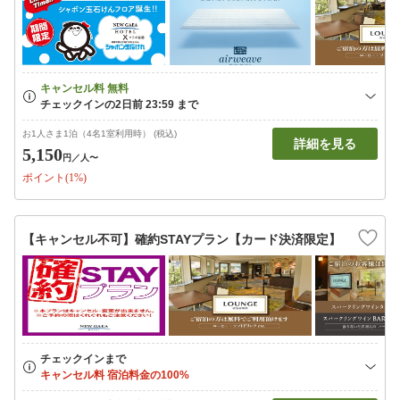
お1人さま1泊（4名1室利用時） (税込)
詳細を見る
5,150
円
／人〜
ポイント(1%)
【キャンセル不可】確約STAYプラン【カード決済限定】