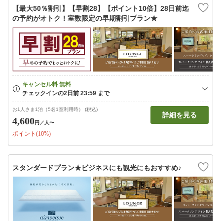
【最大50％割引】【早割28】【ポイント10倍】28日前迄
の予約がオトク！室数限定の早期割引プラン★
お1人さま1泊（5名1室利用時） (税込)
詳細を見る
4,600
円
／人〜
ポイント(10%)
スタンダードプラン★ビジネスにも観光にもおすすめ♪