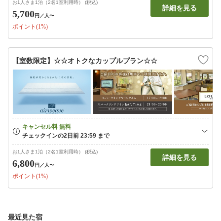
お1人さま1泊（2名1室利用時） (税込)
詳細を見る
5,700
円
／人〜
ポイント(1%)
【室数限定】☆☆オトクなカップルプラン☆☆
お1人さま1泊（2名1室利用時） (税込)
詳細を見る
6,800
円
／人〜
ポイント(1%)
最近見た宿