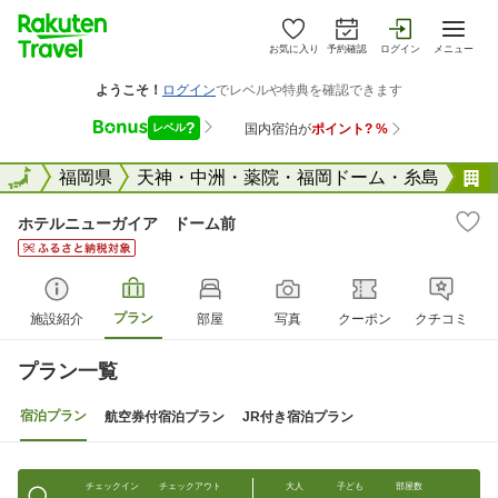
お気に入り
予約確認
ログイン
メニュー
全国
全国
福岡県
天神・中洲・薬院・福岡ドーム・糸島
ホテルニューガイア ドーム前
プラン
施設紹介
部屋
写真
クーポン
クチコミ
プラン一覧
宿泊プラン
航空券付宿泊プラン
JR付き宿泊プラン
チェックイン
チェックアウト
大人
子ども
部屋数