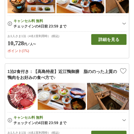
お1人さま1泊（4名1室利用時） (税込)
詳細を見る
10,728
円
／人〜
ポイント(1%)
1泊2食付き：【高島特産】近江鴨御膳 脂ののった上質の
鴨肉をお好みの食べ方で♪
お1人さま1泊（4名1室利用時） (税込)