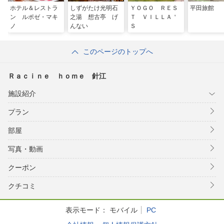
ホテル＆レストラ
しずがたけ光明石
ＹＯＧＯ ＲＥＳ
平田旅館
ン ルポゼ・マキ
之湯 想古亭 げ
Ｔ ＶＩＬＬＡ＇
ノ
んない
Ｓ
このページのトップへ
Ｒａｃｉｎｅ ｈｏｍｅ 針江
施設紹介
プラン
部屋
写真・動画
クーポン
クチコミ
表示モード：
モバイル
PC