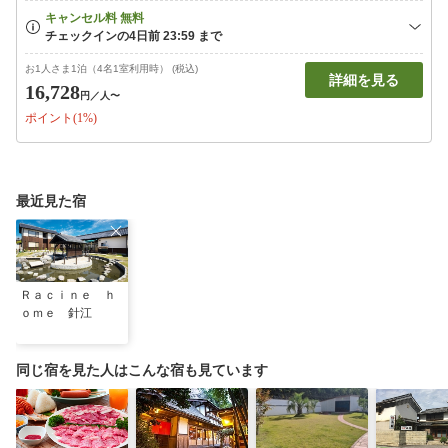
お1人さま1泊（4名1室利用時） (税込)
詳細を見る
16,728
円
／人〜
ポイント(1%)
最近見た宿
Ｒａｃｉｎｅ ｈ
ｏｍｅ 針江
同じ宿を見た人はこんな宿も見ています