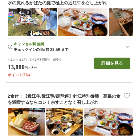
水の流れるかばたの庭で極上の近江牛を召し上がれ
お1人さま1泊（5名1室利用時） (税込)
詳細を見る
13,880
円
／人〜
ポイント(1%)
2食付：【近江牛/近江鴨/琵琶鱒】針江特別御膳 高島の食
を満喫するならコレ！余すことなく召し上がれ