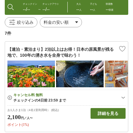
チェックイン
チェックアウト
大人
子ども
部屋数
--/--
--/--
--
--
--
〜
人
人
部屋
絞り込み
7件
【連泊・素泊まり】2泊以上はお得！日本の原風景が残る
地で、100年の湧き水を全身で味わう！
お1人さま1泊（4名1室利用時） (税込)
詳細を見る
2,100
円
／人〜
ポイント(1%)