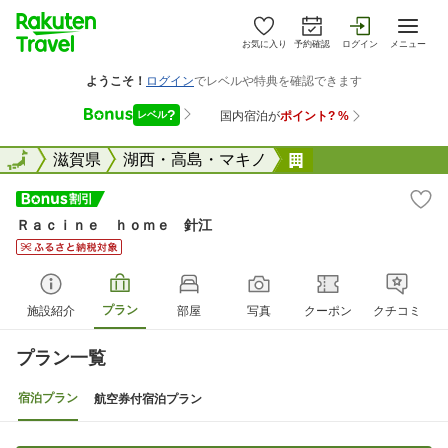
お気に入り
予約確認
ログイン
メニュー
全国
全国
滋賀県
湖西・高島・マキノ
Ｒａｃｉｎｅ ｈ
Ｒａｃｉｎｅ ｈｏｍｅ 針江
プラン
施設紹介
部屋
写真
クーポン
クチコミ
プラン一覧
宿泊プラン
航空券付宿泊プラン