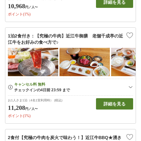
詳細を見る
10,968
円
／人〜
ポイント(1%)
1泊2食付き：【究極の牛肉】近江牛御膳 老舗千成亭の近
江牛をお好みの食べ方で♪
お1人さま1泊（4名1室利用時） (税込)
詳細を見る
11,208
円
／人〜
ポイント(1%)
2食付【究極の牛肉を炭火で味わう！】近江牛BBQ★湧き