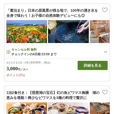
「素泊まり」日本の原風景が残る地で、100年の湧き水を
全身で味わう！お子様の自然体験デビューにも◎
お1人さま1泊（4名1室利用時） (税込)
詳細を見る
3,000
円
／人〜
ポイント(1%)
1泊2食付き：【琵琶湖の宝石】幻の魚ビワマス御膳 湖の
恵みを堪能！稀少なビワマスを3種の料理で贅沢に