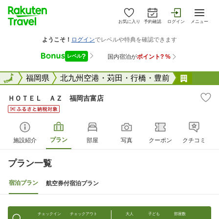
お気に入り
予約確認
ログイン
メニュー
全国
全国
福岡県
北九州空港・苅田・行橋・豊前
ＨＯＴ
ＨＯＴＥＬ ＡＺ 福岡吉富店
プラン
施設紹介
部屋
写真
クーポン
クチコミ
プラン一覧
宿泊プラン
航空券付宿泊プラン
チェックイン
チェックアウト
大人
子ども
部屋数