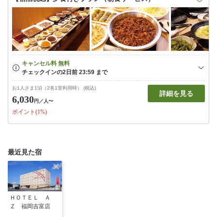
お1人さま1泊（2名1室利用時） (税込)
詳細を見る
6,030
円
／人〜
ポイント(1%)
最近見た宿
ＨＯＴＥＬ Ａ
Ｚ 福岡吉富店