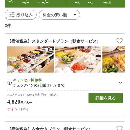
--/--
--/--
--
--
--
〜
人
人
部屋
絞り込み
2件
【宿泊税込】スタンダードプラン（朝食サービス）
お1人さま1泊（2名1室利用時） (税込)
詳細を見る
4,820
円
／人〜
ポイント(1%)
【宿泊税込】夕食付きプラン（朝食サービス）