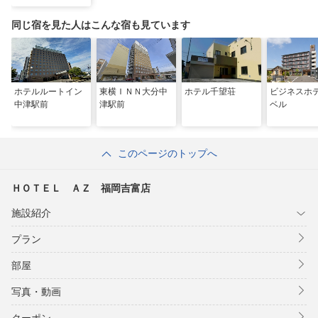
同じ宿を見た人はこんな宿も見ています
ホテルルートイン
東横ＩＮＮ大分中
ホテル千望荘
ビジネス
中津駅前
津駅前
ベル
このページのトップへ
ＨＯＴＥＬ ＡＺ 福岡吉富店
施設紹介
プラン
部屋
写真・動画