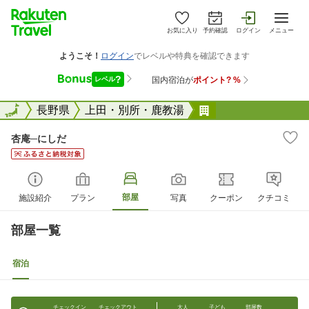
お気に入り
予約確認
ログイン
メニュー
全国
全国
長野県
上田・別所・鹿教湯
杏庵─にしだ
杏庵─にしだ
部屋
施設紹介
プラン
写真
クーポン
クチコミ
部屋一覧
宿泊
チェックイン
チェックアウト
大人
子ども
部屋数