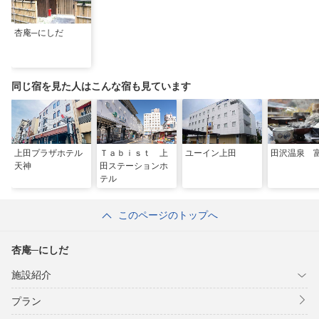
杏庵─にしだ
同じ宿を見た人はこんな宿も見ています
上田プラザホテル
Ｔａｂｉｓｔ 上
ユーイン上田
田沢温泉 
天神
田ステーションホ
テル
このページのトップへ
杏庵─にしだ
施設紹介
プラン