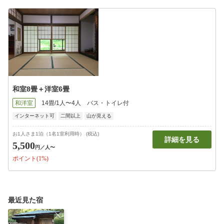
和室8畳＋洋室6畳
和洋室
14畳/1人〜4人
バス・トイレ付
インターネット可
二間以上
山が見える
お1人さま1泊（1名1室利用時） (税込)
詳細を見る
5,500
円
／人〜
ポイント(1%)
最近見た宿