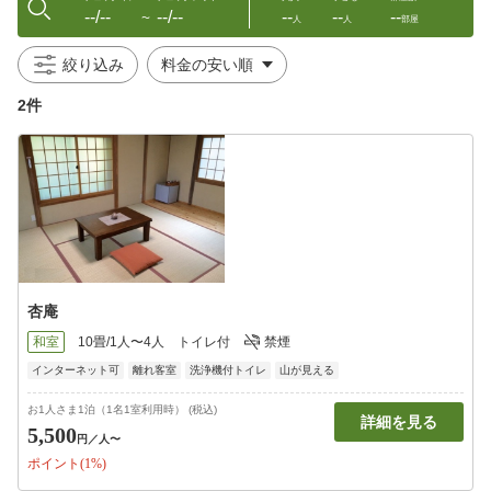
--/--
--/--
--
--
--
〜
人
人
部屋
絞り込み
2件
杏庵
和室
10畳/1人〜4人
トイレ付
禁煙
インターネット可
離れ客室
洗浄機付トイレ
山が見える
お1人さま1泊（1名1室利用時） (税込)
詳細を見る
5,500
円
／人〜
ポイント(1%)