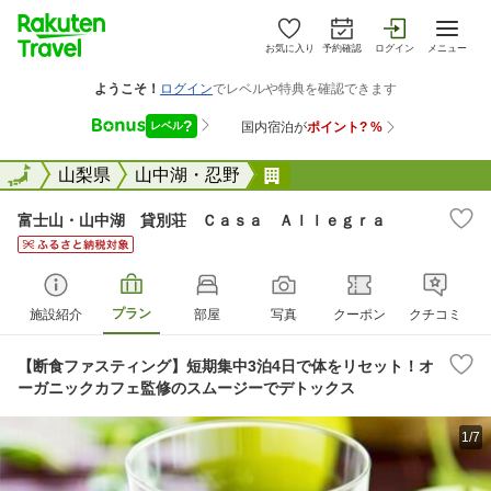
お気に入り
予約確認
ログイン
メニュー
全国
全国
山梨県
山中湖・忍野
富士山・山中湖 貸別荘
富士山・山中湖 貸別荘 Ｃａｓａ Ａｌｌｅｇｒａ
プラン
施設紹介
部屋
写真
クーポン
クチコミ
【断食ファスティング】短期集中3泊4日で体をリセット！オ
ーガニックカフェ監修のスムージーでデトックス
1/7