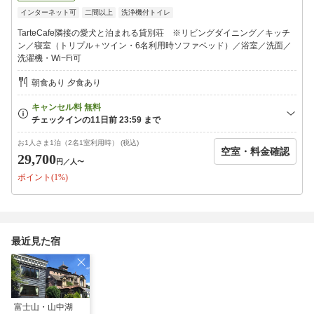
■ 当日の流れ ■
インターネット可
二間以上
洗浄機付トイレ
…………………
□1日日（準備日）
TarteCafe隣接の愛犬と泊まれる貸別荘 ※リビングダイニング／キッチ
15〜18時：ウェルカムハーブティー
ン／寝室（トリプル＋ツイン・6名利用時ソファベッド）／浴室／洗面／
夕：ナチュラルハーブメニュー（導入食）
洗濯機・Wi−Fi可
就寝前：デトックスクレンズジュース
朝食あり 夕食あり
□2、3日目
朝：グリーンスムージー1杯/果物/プロテイン
昼：グリーンスムージー1杯/プロテイン/野菜スープなど
夕：グリーンスムージー1杯/プロテイン
就寝前：デトックスクレンズジュース
お1人さま1泊（2名1室利用時） (税込)
空室・料金確認
29,700
円
／人〜
□4日目（復食日）
ポイント(1%)
朝：グリーンスムージー1杯/プロテイン
10時：補食（腸に優しい回復食）
11時：チェックアウト
■ 貸別荘 ■（寝間着ご持参ください）
最近見た宿
1階：ダイニング・キッチン・浴室・洗面所・トイレ
2階：寝室（トリプル＋ツイン ※6名利用時はソファベッド）
富士山・山中湖