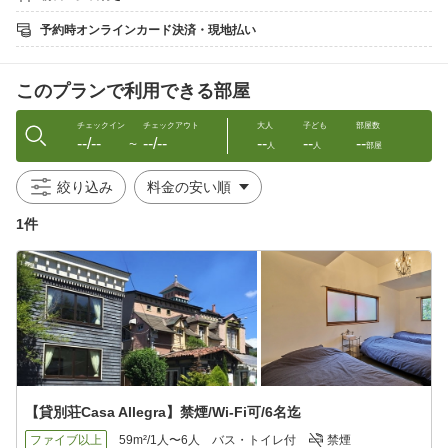
■ デトックス効果UPのために ■
…………………………………
予約時オンラインカード決済・現地払い
□開始前に断食カウンセリングシートにご協力ください
□ご自宅での事前食事指導も可能
□体内年齢の測定オプション（無料/滞在中）
このプランで利用できる部屋
□有料オプション（5000円〜/要事前TEL予約）
ウォータ-ヒーリング/よもぎ蒸し
アロマハンドマッサージ/占いカウンセリング
チェックイン
チェックアウト
大人
子ども
部屋数
--/--
--/--
--
--
--
〜
人
人
部屋
■ 腸内環境リセットで美ボディへ ■
……………………………………
絞り込み
□ナチュラルハーブの導入食でゆっくりスタート
消化や解毒を促す野菜や果実、
1件
オーガニックハーブドリンクで老廃物の排出UP
ゆるやかに本来のスッキリな身体に戻していきます
□からだに優しい自然素材のドリンク
自然の恵みを味わうビタミンたっぷりのスムージーや
有機植物由来のオーガニックプロテインで
胃腸の消化を整えながら無理なくデトックス
□デトックスクレンズジュース
フルーツ王国山梨ならではのクレンズジュース
【貸別荘Casa Allegra】禁煙/Wi-Fi可/6名迄
腸活にくわえ美肌・アンチエイジング効果も
ファイブ以上
59m²/1人〜6人
バス・トイレ付
禁煙