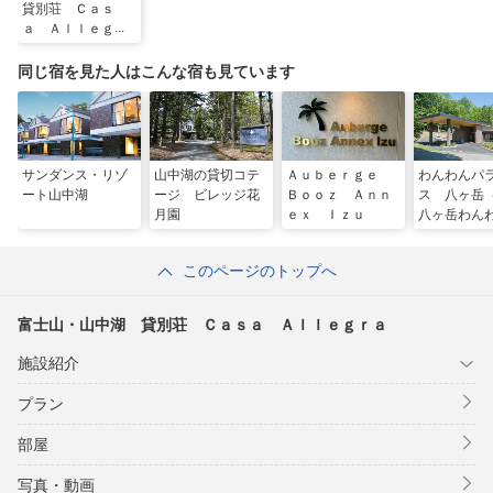
貸別荘 Ｃａｓ
ａ Ａｌｌｅｇｒ
ａ
同じ宿を見た人はこんな宿も見ています
サンダンス・リゾ
山中湖の貸切コテ
Ａｕｂｅｒｇｅ
わんわんパ
ート山中湖
ージ ビレッジ花
Ｂｏｏｚ Ａｎｎ
ス 八ヶ岳
月園
ｅｘ Ｉｚｕ
八ヶ岳わん
ラダイス 
ジ）
このページのトップへ
富士山・山中湖 貸別荘 Ｃａｓａ Ａｌｌｅｇｒａ
施設紹介
プラン
部屋
写真・動画