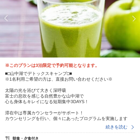
※このプランは3泊限定で予約可能となります。
■□山中湖でデトックスキャンプ□■
※1名利用ご希望の方は、直接お問い合わせください※
太陽の光を浴びて大きく深呼吸
富士の息吹を感じる自然豊かな山中湖で
心も身体もキレイになる短期集中3DAYS！
滞在中は専属カウンセラーがサポート！
カウンセリングを行い、個々にあったプログラムを実施します
フルーツなど自然素材のスムージー中心の断食は
続きを読む
体への負担を少なくデトックスを促進させます
朝食・夕食付き