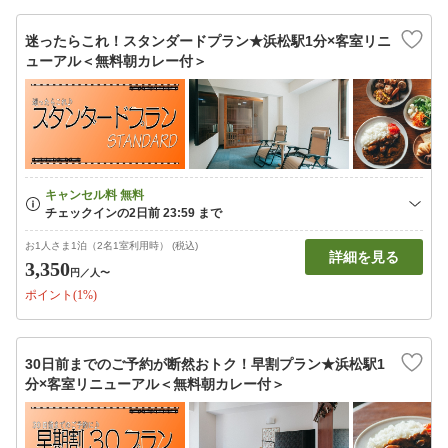
迷ったらこれ！スタンダードプラン★浜松駅1分×客室リニ
ューアル＜無料朝カレー付＞
お1人さま1泊（2名1室利用時） (税込)
詳細を見る
3,350
円
／人〜
ポイント(1%)
30日前までのご予約が断然おトク！早割プラン★浜松駅1
分×客室リニューアル＜無料朝カレー付＞