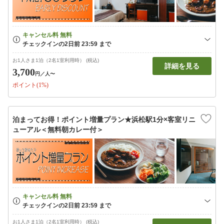
お1人さま1泊（2名1室利用時） (税込)
詳細を見る
3,700
円
／人〜
ポイント(1%)
泊まってお得！ポイント増量プラン★浜松駅1分×客室リニ
ューアル＜無料朝カレー付＞
お1人さま1泊（2名1室利用時） (税込)