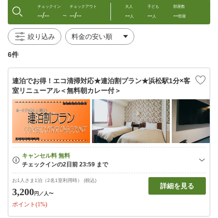
チェックイン
チェックアウト
大人
子ども
部屋数
--/--
--/--
--
--
--
〜
人
人
部屋
絞り込み
6件
連泊でお得！エコ清掃対応★連泊割プラン★浜松駅1分×客
室リニューアル＜無料朝カレー付＞
お1人さま1泊（2名1室利用時） (税込)
詳細を見る
3,200
円
／人〜
ポイント(1%)