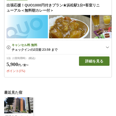
出張応援！QUO1000円付きプラン★浜松駅1分×客室リニ
ューアル＜無料朝カレー付＞
1泊（1室利用時） (税込)
詳細を見る
5,900
円
／室〜
ポイント(1%)
最近見た宿