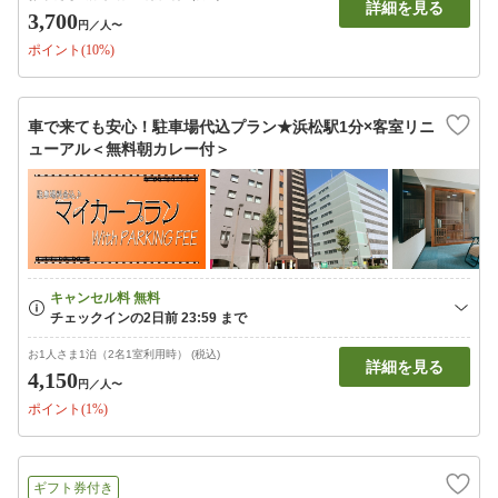
詳細を見る
3,700
円
／人〜
ポイント(10%)
車で来ても安心！駐車場代込プラン★浜松駅1分×客室リニ
ューアル＜無料朝カレー付＞
お1人さま1泊（2名1室利用時） (税込)
詳細を見る
4,150
円
／人〜
ポイント(1%)
ギフト券付き