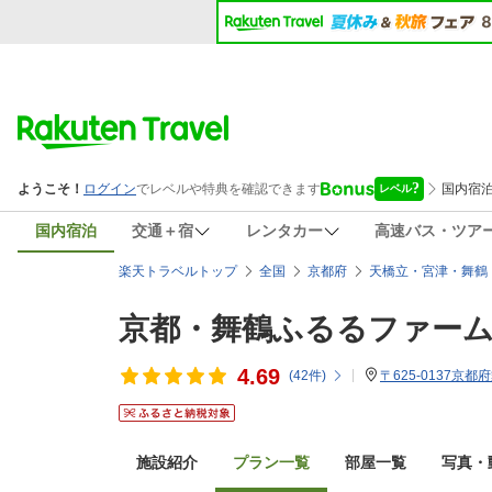
国内宿泊
交通＋宿
レンタカー
高速バス・ツア
楽天トラベルトップ
全国
京都府
天橋立・宮津・舞鶴
京都・舞鶴ふるるファー
4.69
(
42
件)
〒625-0137京都
施設紹介
プラン一覧
部屋一覧
写真・動