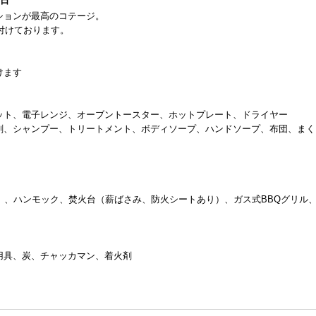
5日
ションが最高のコテージ。
付けております。
けます
ット、電子レンジ、オーブントースター、ホットプレート、ドライヤー
剤、シャンプー、トリートメント、ボディソープ、ハンドソープ、布団、まく
）、ハンモック、焚火台（薪ばさみ、防火シートあり）、ガス式BBQグリル
用具、炭、チャッカマン、着火剤