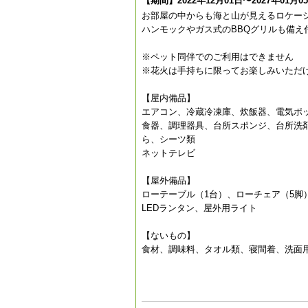
【期間】2022年12月01日〜2027年01月0
お部屋の中からも海と山が見えるロケー
ハンモックやガス式のBBQグリルも備え
※ペット同伴でのご利用はできません
※花火は手持ちに限ってお楽しみいただ
【屋内備品】
エアコン、冷蔵冷凍庫、炊飯器、電気ポ
食器、調理器具、台所スポンジ、台所洗
ら、シーツ類
ネットテレビ
【屋外備品】
ローテーブル（1台）、ローチェア（5脚
LEDランタン、屋外用ライト
【ないもの】
食材、調味料、タオル類、寝間着、洗面