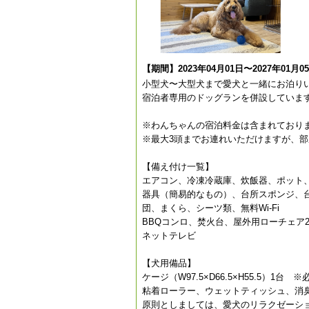
【期間】2023年04月01日〜2027年01月0
小型犬〜大型犬まで愛犬と一緒にお泊り
宿泊者専用のドッグランを併設していま
※わんちゃんの宿泊料金は含まれており
※最大3頭までお連れいただけますが、
【備え付け一覧】
エアコン、冷凍冷蔵庫、炊飯器、ポット
器具（簡易的なもの）、台所スポンジ、
団、まくら、シーツ類、無料Wi-Fi
BBQコンロ、焚火台、屋外用ローチェア
ネットテレビ
【犬用備品】
ケージ（W97.5×D66.5×H55.5）1
粘着ローラー、ウェットティッシュ、消
原則としましては、愛犬のリラクゼーシ