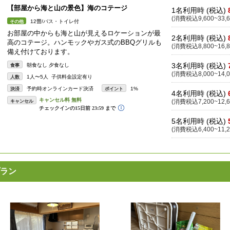
【部屋から海と山の景色】海のコテージ
1名利用時 (税込)
(消費税込9,600~33,6
12畳/バス・トイレ付
その他
お部屋の中からも海と山が見えるロケーションが最
2名利用時 (税込)
高のコテージ。ハンモックやガス式のBBQグリルも
(消費税込8,800~16,8
備え付けております。
3名利用時 (税込)
朝食なし 夕食なし
食事
(消費税込8,000~14,0
1人〜5人 子供料金設定有り
人数
予約時オンラインカード決済
1%
決済
ポイント
4名利用時 (税込)
キャンセル
(消費税込7,200~12,6
5名利用時 (税込)
(消費税込6,400~11,2
ラン