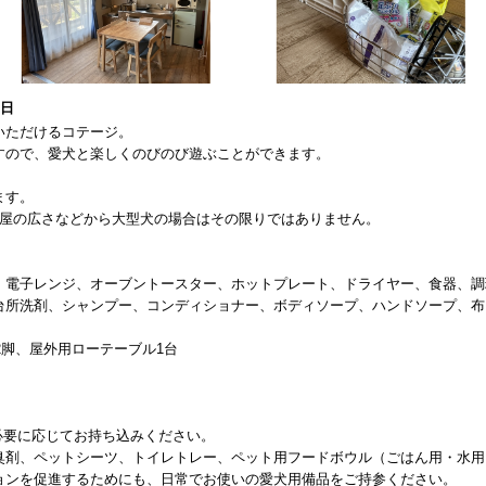
5日
いただけるコテージ。
すので、愛犬と楽しくのびのび遊ぶことができます。
ます。
部屋の広さなどから大型犬の場合はその限りではありません。
、電子レンジ、オーブントースター、ホットプレート、ドライヤー、食器、調
台所洗剤、シャンプー、コンディショナー、ボディソープ、ハンドソープ、布
2脚、屋外用ローテーブル1台
台 ※必要に応じてお持ち込みください。
臭剤、ペットシーツ、トイレトレー、ペット用フードボウル（ごはん用・水用
ョンを促進するためにも、日常でお使いの愛犬用備品をご持参ください。