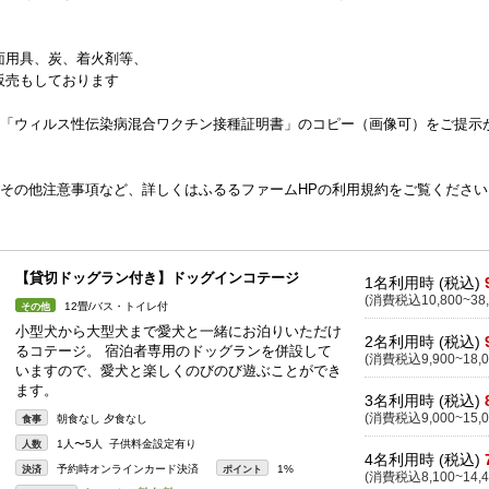
面用具、炭、着火剤等、
販売もしております
」「ウィルス性伝染病混合ワクチン接種証明書」のコピー（画像可）をご提示
。その他注意事項など、詳しくはふるるファームHPの利用規約をご覧ください
【貸切ドッグラン付き】ドッグインコテージ
1名利用時 (税込)
(消費税込10,800~38,
12畳/バス・トイレ付
その他
小型犬から大型犬まで愛犬と一緒にお泊りいただけ
2名利用時 (税込)
るコテージ。 宿泊者専用のドッグランを併設して
(消費税込9,900~18,0
いますので、愛犬と楽しくのびのび遊ぶことができ
ます。
3名利用時 (税込)
(消費税込9,000~15,0
朝食なし 夕食なし
食事
1人〜5人 子供料金設定有り
人数
4名利用時 (税込)
予約時オンラインカード決済
1%
決済
ポイント
(消費税込8,100~14,4