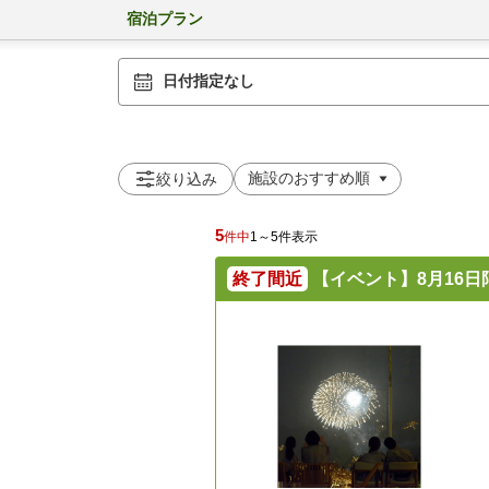
宿泊プラン
日付指定なし
絞り込み
5
件中
1～5件表示
終了間近
【イベント】8月16