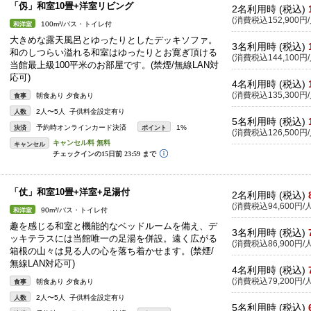
「仭」和室10畳+洋室リビング
2名利用時 (税込)
(消費税込152,900円/
100m²/バス・トイレ付
和洋室
大きめな露天風呂とゆったりとしたデッキソファ。
3名利用時 (税込)
和のしつらい溢れる和室はゆったりとお寛ぎ頂ける
(消費税込144,100円/
当館最上級100平米のお部屋です。(禁煙/無線LAN対
応可)
4名利用時 (税込)
(消費税込135,300円/
朝食あり 夕食あり
食事
2人〜5人 子供料金設定有り
人数
5名利用時 (税込)
予約時オンラインカード決済
1%
決済
ポイント
(消費税込126,500円/
キャンセル
「仗」和室10畳+洋室+足湯付
2名利用時 (税込)
(消費税込94,600円/人
90m²/バス・トイレ付
和洋室
趣を感じる和室と機能的なベッドルームを備え、デ
3名利用時 (税込)
ッキテラスには当館唯一の足湯を併設。遠く広がる
(消費税込86,900円/人
箱根の山々は見る人の心を落ち着かせます。(禁煙/
無線LAN対応可)
4名利用時 (税込)
(消費税込79,200円/人
朝食あり 夕食あり
食事
2人〜5人 子供料金設定有り
人数
5名利用時 (税込)