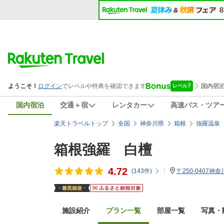
国内宿泊
交通＋宿
レンタカー
高速バス・ツア
楽天トラベルトップ
全国
神奈川県
箱根
強羅温泉
箱根強羅 白檀
4.72
(
143
件)
〒250-0407神
施設紹介
プラン一覧
部屋一覧
写真・動