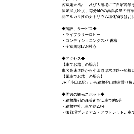
客室露天風呂、及び大浴場にて自家源泉
源泉温度88度、毎分55?の高温多量の
弱アルカリ性のナトリウム塩化物泉はお
◆施設、サービス◆
・ライブラリーロビー
・コンディショニングスパ 香檀
・全室無線LAN対応
◆アクセス◆
【車でお越しの場合】
東名高速道路から小田原厚木道路〜箱根口I
【電車でお越しの場合】
JR「小田原駅」から箱根登山鉄道乗り換
◆周辺の観光スポット◆
・箱根彫刻の森美術館…車で約5分
・箱根神社…車で約20分
・御殿場プレミアム・アウトレット…車で