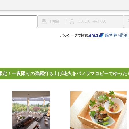
1
0
1
大人
子供
航空券+宿泊
パッケージで検索
日限定！一夜限りの強羅打ち上げ花火をパノラマロビーでゆった