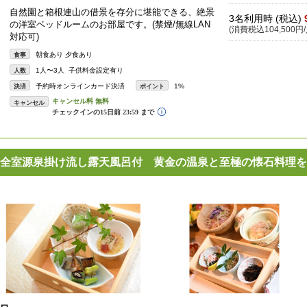
自然園と箱根連山の借景を存分に堪能できる、絶景
3名利用時 (税込)
の洋室ベッドルームのお部屋です。(禁煙/無線LAN
(消費税込104,500円/
対応可)
朝食あり 夕食あり
食事
1人〜3人 子供料金設定有り
人数
予約時オンラインカード決済
1%
決済
ポイント
キャンセル
全室源泉掛け流し露天風呂付 黄金の温泉と至極の懐石料理を