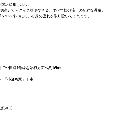
を贅沢に掛け流し。
自家源泉だからこそご提供できる、すべて掛け流しの新鮮な温泉。
肌をすべすべにし、心身の疲れを取り除いてくれます。
C〜国道1号線を箱根方面へ約16km
え 「小涌谷駅」下車
約40分