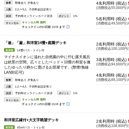
4名利用時 (税込)
朝食あり 夕食あり
食事
(消費税込55,000円/人
2人〜5人 子供料金設定有り
人数
予約時オンラインカード決済
1%
決済
ポイント
5名利用時 (税込)
キャンセル
(消費税込49,500円/人
「途」「巌」和洋室14畳+庭園デッキ
2名利用時 (税込)
(消費税込100,100円/
14畳/バス・トイレ付
和洋室
マイナスイオンに溢れた自然園の中に佇む露天風呂
3名利用時 (税込)
は絶景の空間。広々としたベッド＋10畳の和室を擁
(消費税込94,600円/人
したゆったり静かに寛げるお部屋です。(禁煙/無線
LAN対応可)
4名利用時 (税込)
(消費税込89,100円/人
朝食あり 夕食あり
食事
1人〜4人 子供料金設定有り
人数
予約時オンラインカード決済
1%
決済
ポイント
キャンセル
和洋室広縁付+大文字眺望デッキ
2名利用時 (税込)
(消費税込108,900円/
45m²/バス・トイレ付
和洋室