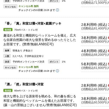
予約時オンラインカード決済
1%
決済
ポイント
(消費税込71,500円/人
キャンセル
「香」「萬」和室12畳+洋室+庭園デッキ
2名利用時 (税込)
(消費税込81,400円/人
70m²/バス・トイレ付
和洋室
趣溢れる和室と機能的なベッドルームを備え、広大
3名利用時 (税込)
な自家自然園の雄大な借景を望めるゆったりとした
(消費税込74,800円/人
お部屋です。(禁煙/無線LAN対応可)
4名利用時 (税込)
朝食あり 夕食あり
食事
(消費税込68,200円/人
2人〜5人 子供料金設定有り
人数
予約時オンラインカード決済
1%
決済
ポイント
5名利用時 (税込)
キャンセル
(消費税込61,600円/人
「湧」「然」和室10畳+洋室
2名利用時 (税込)
(消費税込66,000円/人
60m²/バス・トイレ付
和洋室
雄大な煙を上げる源泉塔を眺める、和の趣を感じる
3名利用時 (税込)
和室と機能的なベッドルームを備えたお部屋です。
(消費税込60,500円/人
(森・山の景観はございません/禁煙/無線LAN対応可)