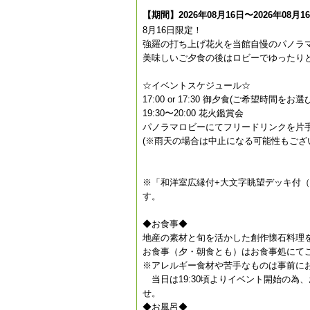
【期間】2026年08月16日〜2026年08月1
8月16日限定！
強羅の打ち上げ花火を当館自慢のパノラ
美味しいご夕食の後はロビーでゆったり
☆イベントスケジュール☆
17:00 or 17:30 御夕食(ご希望時間をお
19:30〜20:00 花火鑑賞会
パノラマロビーにてフリードリンクを片
(※雨天の場合は中止になる可能性もござ
※「和洋室広縁付+大文字眺望デッキ付（
す。
◆お食事◆
地産の素材と旬を活かした創作懐石料理
お食事（夕・朝食とも）はお食事処にて
※アレルギー食材や苦手なものは事前に
当日は19:30頃よりイベント開始の為、お
せ。
◆お風呂◆