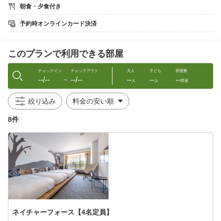
朝食・夕食付き
※滞在中1度のみ入湯可能です。
※入湯に際してはチケットが必要です。
予約時オンラインカード決済
（ホテルフロントにてお渡しいたします。）
＜お食事＞
このプランで利用できる部屋
〇ご夕食
ひょうご五国のディナーブッフェ
播磨・但馬・淡路・摂津・丹波の食材をふんだんに使用したディ
チェックイン
チェックアウト
大人
子ども
部屋数
--/--
--/--
--
--
--
ナーブッフェです。
〜
人
人
部屋
画像は春のブッフェ一例（3-5月）になります。
絞り込み
季節によってブッフェメニューはご変更致します。
8件
※仕入れ状況などにより内容が予告なく変更となる場合がござい
ます。
〇ご朝食
和洋モーニングブッフェ
※ご利用時間は 7:00〜10:00（L.O. 9:30）
＜大浴場「瑞穂の湯」＞（ホテル2階）
・ご利用時間は6：00〜10：00 / 15：00〜23：00
・夕朝男女入替制となっております。
ネイチャーフォース【4名定員】
・内湯は白湯、露天風呂は温泉になります。