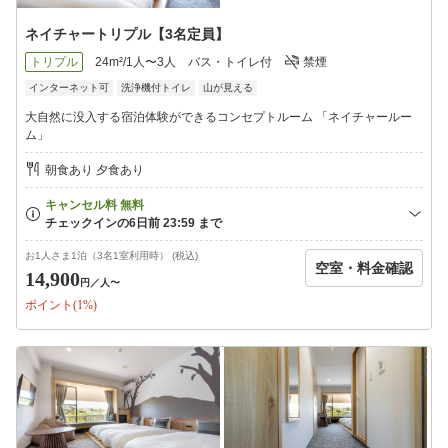
ネイチャートリプル【3名定員】
トリプル
24m²/1人〜3人
バス・トイレ付
禁煙
インターネット可
洗浄機付トイレ
山が見える
大自然に没入する宿泊体験ができるコンセプトルーム 「ネイチャールー
ム」
朝食あり 夕食あり
お1人さま1泊（3名1室利用時） (税込)
空室・料金確認
14,900
円
／人〜
ポイント(1%)