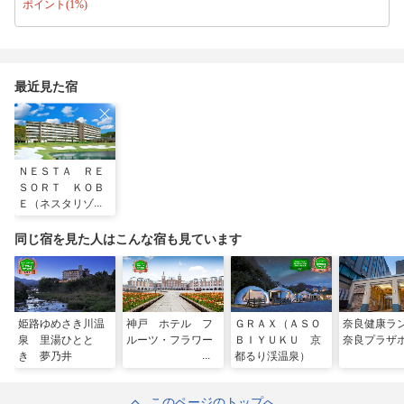
ポイント(1%)
最近見た宿
ＮＥＳＴＡ ＲＥ
ＳＯＲＴ ＫＯＢ
Ｅ（ネスタリゾー
ト神戸）
同じ宿を見た人はこんな宿も見ています
姫路ゆめさき川温
神戸 ホテル フ
ＧＲＡＸ（ＡＳＯ
奈良健康ラ
泉 里湯ひとと
ルーツ・フラワー
ＢＩＹＵＫＵ 京
奈良プラザ
き 夢乃井
都るり渓温泉）
このページのトップへ