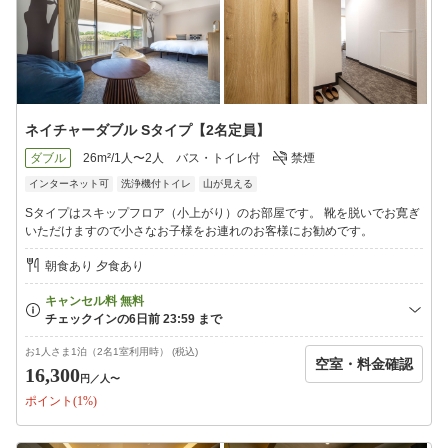
ネイチャーダブル Sタイプ【2名定員】
ダブル
26m²/1人〜2人
バス・トイレ付
禁煙
インターネット可
洗浄機付トイレ
山が見える
Sタイプはスキップフロア（小上がり）のお部屋です。 靴を脱いでお寛ぎ
いただけますので小さなお子様をお連れのお客様にお勧めです。
朝食あり 夕食あり
お1人さま1泊（2名1室利用時） (税込)
空室・料金確認
16,300
円
／人〜
ポイント(1%)