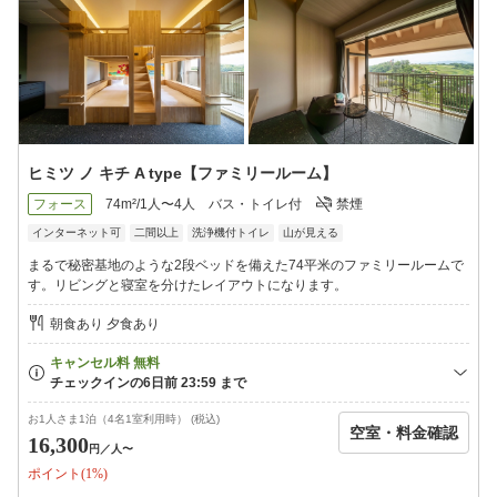
ヒミツ ノ キチ A type【ファミリールーム】
フォース
74m²/1人〜4人
バス・トイレ付
禁煙
インターネット可
二間以上
洗浄機付トイレ
山が見える
まるで秘密基地のような2段ベッドを備えた74平米のファミリールームで
す。リビングと寝室を分けたレイアウトになります。
朝食あり 夕食あり
お1人さま1泊（4名1室利用時） (税込)
空室・料金確認
16,300
円
／人〜
ポイント(1%)