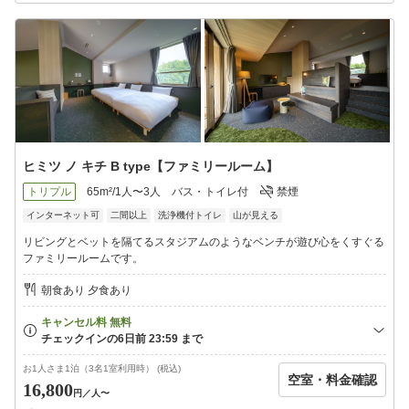
ヒミツ ノ キチ B type【ファミリールーム】
トリプル
65m²/1人〜3人
バス・トイレ付
禁煙
インターネット可
二間以上
洗浄機付トイレ
山が見える
リビングとベットを隔てるスタジアムのようなベンチが遊び心をくすぐる
ファミリールームです。
朝食あり 夕食あり
お1人さま1泊（3名1室利用時） (税込)
空室・料金確認
16,800
円
／人〜