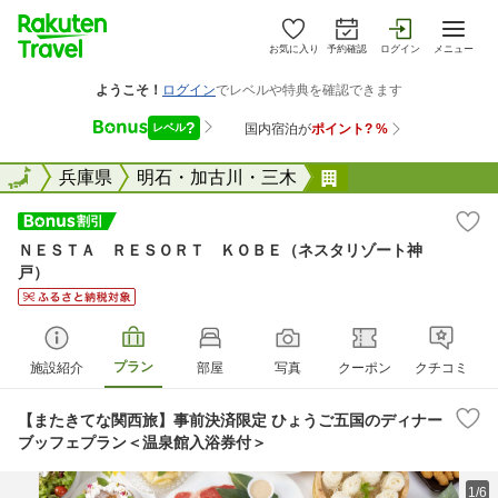
お気に入り
予約確認
ログイン
メニュー
全国
全国
兵庫県
明石・加古川・三木
ＮＥＳＴＡ ＲＥ
ＮＥＳＴＡ ＲＥＳＯＲＴ ＫＯＢＥ（ネスタリゾート神
戸）
プラン
施設紹介
部屋
写真
クーポン
クチコミ
【またきてな関西旅】事前決済限定 ひょうご五国のディナー
ブッフェプラン＜温泉館入浴券付＞
1/6