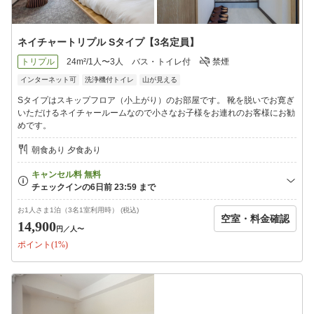
ネイチャートリプル Sタイプ【3名定員】
トリプル
24m²/1人〜3人
バス・トイレ付
禁煙
インターネット可
洗浄機付トイレ
山が見える
Sタイプはスキップフロア（小上がり）のお部屋です。 靴を脱いでお寛ぎ
いただけるネイチャールームなので小さなお子様をお連れのお客様にお勧
めです。
朝食あり 夕食あり
お1人さま1泊（3名1室利用時） (税込)
空室・料金確認
14,900
円
／人〜
ポイント(1%)