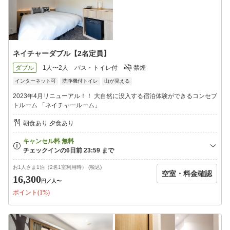
ネイチャーダブル【2名定員】
ダブル
1人〜2人
バス・トイレ付
禁煙
インターネット可
洗浄機付トイレ
山が見える
2023年4月リニューアル！！ 大自然に没入する宿泊体験ができるコンセプ
トルーム 「ネイチャールーム」
朝食あり 夕食あり
お1人さま1泊（2名1室利用時） (税込)
空室・料金確認
16,300
円
／人〜
ポイント(1%)