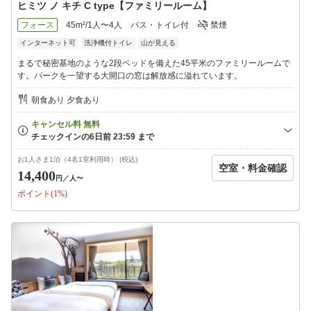
ヒミツ ノ キチ C type【ファミリールーム】
フォース
45m²/1人〜4人
バス・トイレ付
禁煙
インターネット可
洗浄機付トイレ
山が見える
まるで秘密基地のような2段ベッドを備えた45平米のファミリールームで
す。パークを一望する大開口の窓は解放感に溢れています。
朝食あり 夕食あり
お1人さま1泊（4名1室利用時） (税込)
空室・料金確認
14,400
円
／人〜
ポイント(1%)