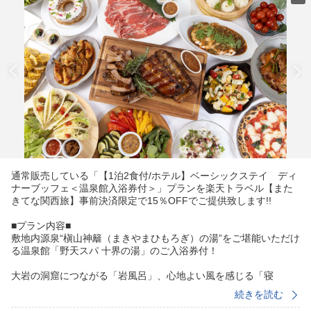
通常販売している「【1泊2食付/ホテル】ベーシックステイ ディ
ナーブッフェ＜温泉館入浴券付＞」プランを楽天トラベル【また
きてな関西旅】事前決済限定で15％OFFでご提供致します!!
■プラン内容■
敷地内源泉“槇山神籬（まきやまひもろぎ）の湯”をご堪能いただけ
る温泉館「野天スパ 十界の湯」のご入浴券付！
大岩の洞窟につながる「岩風呂」、心地よい風を感じる「寝
湯」、小道の先には間近にまで木々が迫る秘湯「杜乃湯」など、
続きを読む
大小様々な露天風呂が点在しています。