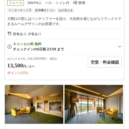
フォース
28m²/4人
バス・トイレ付
禁煙
インターネット可
洗浄機付トイレ
山が見える
■お子様連れのお客様へ■
・3歳以下の添い寝乳児は無料ですが、4歳以上の未就学のお子様
大開口の窓にはベンチソファーを設け、大自然を感じながらリラックスで
は添寝の場合も料金がかかります。
きるルームデザインのお部屋です。
食事・布団あり、または食事ありにてお申し込みください。
朝食あり 夕食あり
■注意事項■
・12歳以上のお客様は入湯税150円別途お預かりいたします。
お1人さま1泊（4名1室利用時） (税込)
空室・料金確認
13,500
円
／人〜
ポイント(1%)