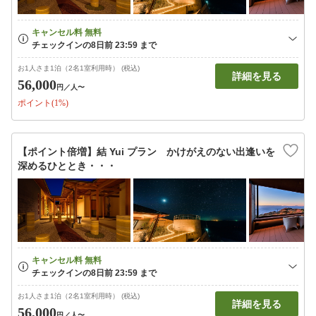
お1人さま1泊（2名1室利用時） (税込)
詳細を見る
56,000
円
／人〜
ポイント(1%)
【ポイント倍増】結 Yui プラン かけがえのない出逢いを
深めるひととき・・・
お1人さま1泊（2名1室利用時） (税込)
詳細を見る
56,000
円
／人〜