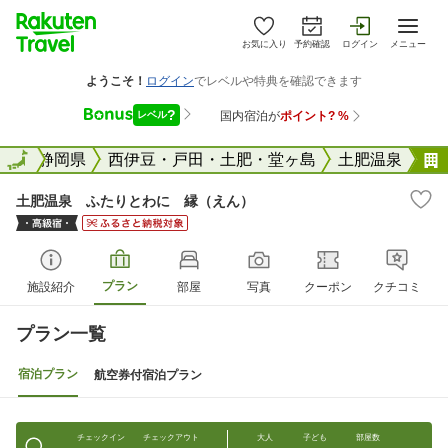
お気に入り
予約確認
ログイン
メニュー
全国
全国
静岡県
西伊豆・戸田・土肥・堂ヶ島
土肥温泉
土肥温泉 ふたりとわに 縁（えん）
プラン
施設紹介
部屋
写真
クーポン
クチコミ
プラン一覧
宿泊プラン
航空券付宿泊プラン
チェックイン
チェックアウト
大人
子ども
部屋数