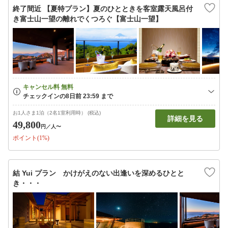
終了間近 【夏特プラン】夏のひとときを客室露天風呂付
き富士山一望の離れでくつろぐ【富士山一望】
お1人さま1泊（2名1室利用時） (税込)
詳細を見る
49,800
円
／人〜
ポイント(1%)
結 Yui プラン かけがえのない出逢いを深めるひとと
き・・・