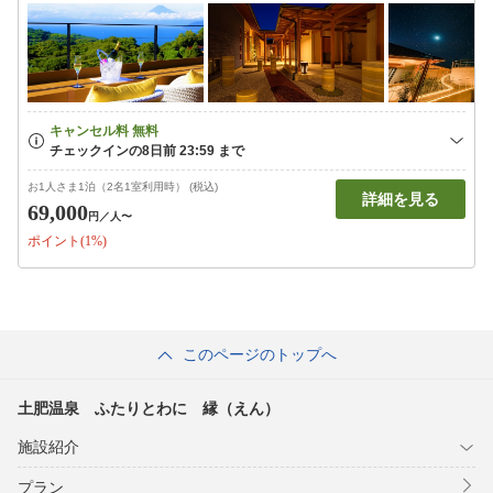
お1人さま1泊（2名1室利用時） (税込)
詳細を見る
69,000
円
／人〜
ポイント(1%)
このページのトップへ
土肥温泉 ふたりとわに 縁（えん）
施設紹介
プラン