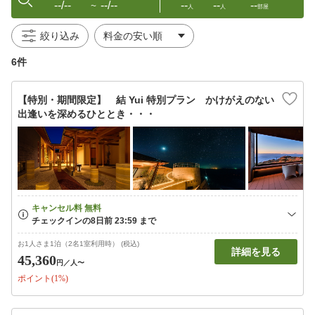
--/--
--/--
--
--
--
〜
人
人
部屋
絞り込み
6件
【特別・期間限定】 結 Yui 特別プラン かけがえのない
出逢いを深めるひととき・・・
お1人さま1泊（2名1室利用時） (税込)
詳細を見る
45,360
円
／人〜
ポイント(1%)