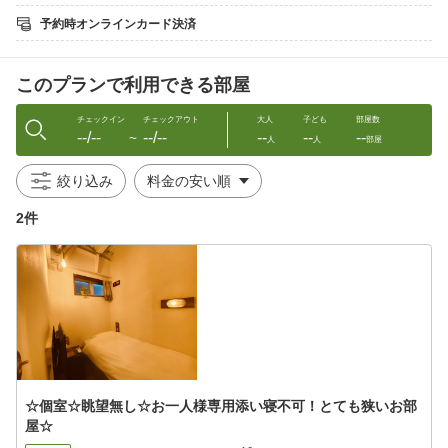
☆ 早起き海散歩のあとは自慢の朝ごはんを食べよう♪
予約時オンラインカード決済
このプランで利用できる部屋
チェックイン
チェックアウト
大人
子ども
部屋数
--/--
--/--
--
--
--
〜
人
人
部屋
絞り込み
2件
☆個室☆眺望無し☆お一人様専用添い寝不可！とても狭いお部
屋☆