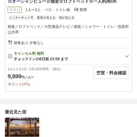
☆オーシャンビュー☆個室☆ロフトベッド☆一人利用OK
ツイン
1人〜3人
バス・トイレ無
禁煙
インターネット可
夜景が見える
海が見える
朝食／ロフトベッド／大型液晶テレビ／個室／シャワー・トイレ・洗面所
は共用
朝食あり 夕食なし
お1人さま1泊（2名1室利用時） (税込)
空室・料金確認
9,800
円
／人〜
ポイント(1%)
最近見た宿