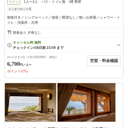
ツイン
1人〜2人
バス・トイレ無
禁煙
インターネット可
朝食付き／シングルベッド／個室／眺望なし／狭いお部屋／シャワー・ト
イレ・洗面所：共用
朝食あり 夕食なし
お1人さま1泊（1名1室利用時） (税込)
空室・料金確認
6,700
円
／人〜
ポイント(1%)