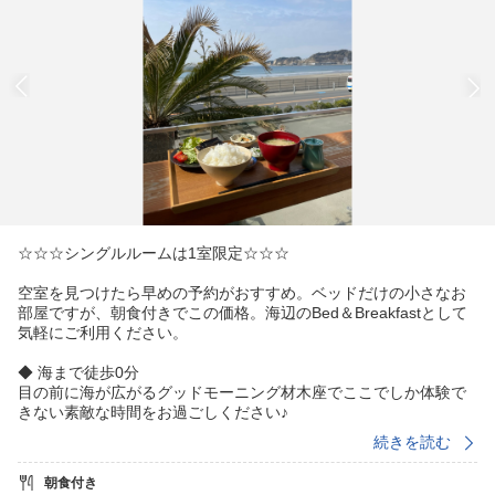
☆☆☆シングルルームは1室限定☆☆☆
空室を見つけたら早めの予約がおすすめ。ベッドだけの小さなお
部屋ですが、朝食付きでこの価格。海辺のBed＆Breakfastとして
気軽にご利用ください。
◆ 海まで徒歩0分
目の前に海が広がるグッドモーニング材木座でここでしか体験で
きない素敵な時間をお過ごしください♪
続きを読む
◆ 旅を楽しむポイント
☆ 少し早めのチェックインで極上の夕陽に出会おう♪
朝食付き
☆ 海を見ながら美味しい料理や地元漁師の食材を堪能♪