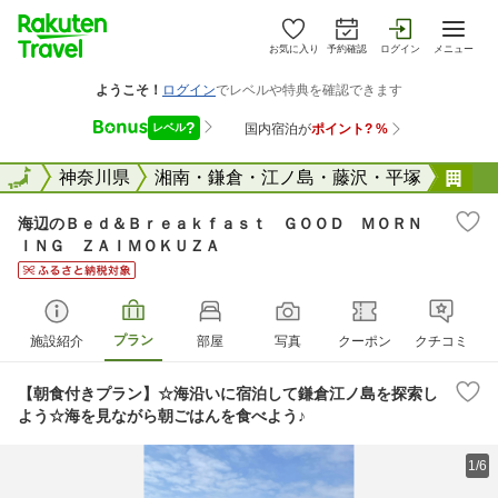
お気に入り
予約確認
ログイン
メニュー
全国
全国
神奈川県
湘南・鎌倉・江ノ島・藤沢・平塚
海
海辺のＢｅｄ＆Ｂｒｅａｋｆａｓｔ ＧＯＯＤ ＭＯＲＮ
ＩＮＧ ＺＡＩＭＯＫＵＺＡ
プラン
施設紹介
部屋
写真
クーポン
クチコミ
【朝食付きプラン】☆海沿いに宿泊して鎌倉江ノ島を探索し
よう☆海を見ながら朝ごはんを食べよう♪
1/6