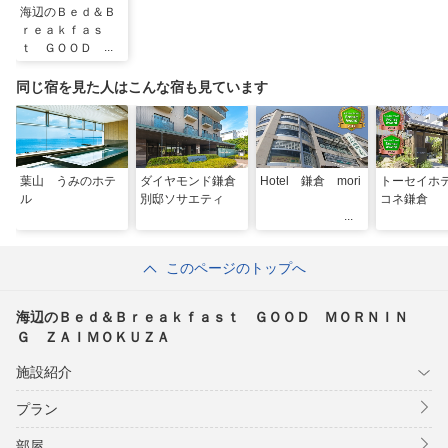
海辺のＢｅｄ＆Ｂ
ｒｅａｋｆａｓ
ｔ ＧＯＯＤ Ｍ
ＯＲＮＩＮＧ Ｚ
ＡＩＭＯＫＵＺＡ
同じ宿を見た人はこんな宿も見ています
葉山 うみのホテ
ダイヤモンド鎌倉
Hotel 鎌倉 mori
トーセイホ
ル
別邸ソサエティ
コネ鎌倉
このページのトップへ
海辺のＢｅｄ＆Ｂｒｅａｋｆａｓｔ ＧＯＯＤ ＭＯＲＮＩＮ
Ｇ ＺＡＩＭＯＫＵＺＡ
施設紹介
プラン
部屋