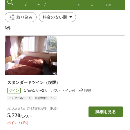
--/--
--/--
--
--
--
〜
人
人
部屋
絞り込み
6件
スタンダードツイン（喫煙）
ツイン
17m²/1人〜2人
バス・トイレ付
喫煙
インターネット可
洗浄機付トイレ
お1人さま1泊（2名1室利用時） (税込)
詳細を見る
5,720
円
／人〜
ポイント(1%)