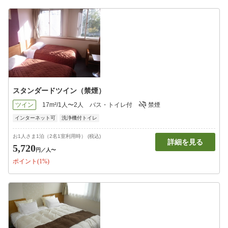
スタンダードツイン（禁煙）
ツイン
17m²/1人〜2人
バス・トイレ付
禁煙
インターネット可
洗浄機付トイレ
お1人さま1泊（2名1室利用時） (税込)
詳細を見る
5,720
円
／人〜
ポイント(1%)