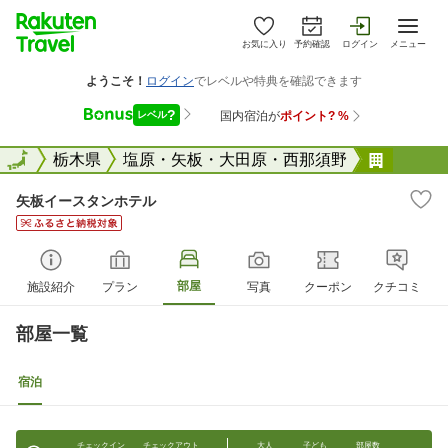
お気に入り
予約確認
ログイン
メニュー
全国
全国
栃木県
塩原・矢板・大田原・西那須野
矢板イ
矢板イースタンホテル
部屋
施設紹介
プラン
写真
クーポン
クチコミ
部屋一覧
宿泊
チェックイン
チェックアウト
大人
子ども
部屋数