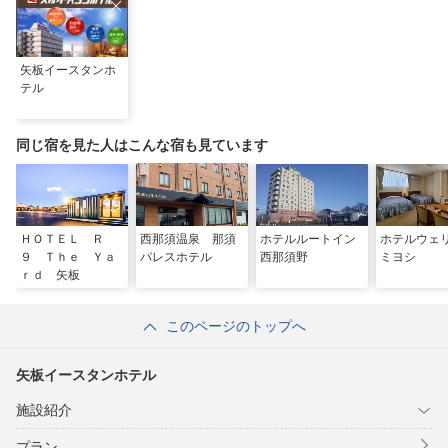
矢板イースタンホ
テル
同じ宿を見た人はこんな宿も見ています
ＨＯＴＥＬ Ｒ
西那須温泉 那須
ホテルルートイン
ホテルウェ
９ Ｔｈｅ Ｙａ
パレスホテル
西那須野
ミヨシ
ｒｄ 矢板
このページのトップへ
矢板イースタンホテル
施設紹介
プラン