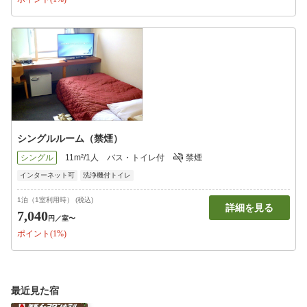
シングルルーム（禁煙）
シングル
11m²/1人
バス・トイレ付
禁煙
インターネット可
洗浄機付トイレ
1泊（1室利用時） (税込)
詳細を見る
7,040
円
／室〜
ポイント(1%)
最近見た宿