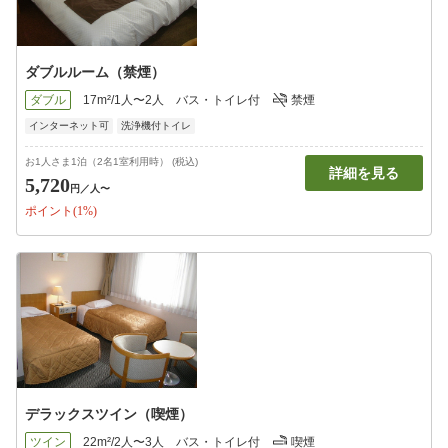
ダブルルーム（禁煙）
ダブル
17m²/1人〜2人
バス・トイレ付
禁煙
インターネット可
洗浄機付トイレ
お1人さま1泊（2名1室利用時） (税込)
詳細を見る
5,720
円
／人〜
ポイント(1%)
デラックスツイン（喫煙）
ツイン
22m²/2人〜3人
バス・トイレ付
喫煙