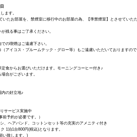
1日
たします。
使用していたお部屋を、禁煙室に移行中のお部屋の為、【準禁煙室】とさせていた
いが残る事はご了承ください。
内での喫煙はご遠慮下さい。
コ（アイコス・プルームテック・グロー等）もご遠慮いただいておりますので
洋定食からお選びいただけます。モーニングコーヒー付き♪
る場合がございます。
圏内の好立地♪
送りサービス実施中
）で事前予約が必要です。）
ラシ、ヘアバンド、コットンセット等の充実のアメニティ付き
イク 1泊1台800円(税込)となります。
願い致します。)