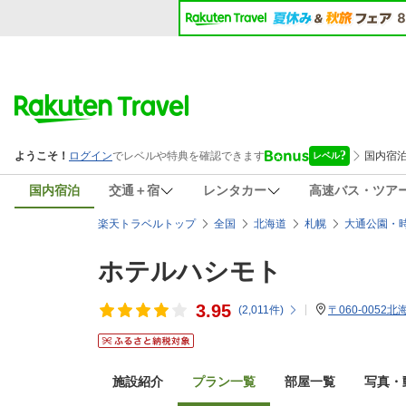
国内宿泊
交通＋宿
レンタカー
高速バス・ツア
楽天トラベルトップ
全国
北海道
札幌
大通公園・
ホテルハシモト
3.95
(
2,011
件)
〒060-005
施設紹介
プラン一覧
部屋一覧
写真・動