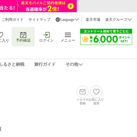
ご利用ガイド
サイトマップ
Language
楽天市場
楽天グループ
に入り
予約確認
ログイン
メニュー
ふるさと納税
旅行ガイド
その他
メルマガ
お気に入り
登録
追加
覧