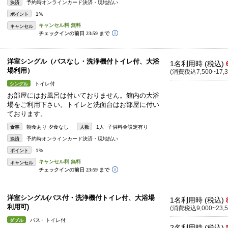
予約時オンラインカード決済・現地払い
決済
1%
ポイント
キャンセル
洋室シングル（バスなし・洗浄機付トイレ付、大浴
1名利用時 (税込)
場利用）
(消費税込7,500~17,3
トイレ付
シングル
お部屋にはお風呂は付いておりません。館内の大浴
場をご利用下さい。トイレと洗面台はお部屋に付い
ております。
朝食あり 夕食なし
1人 子供料金設定有り
食事
人数
予約時オンラインカード決済・現地払い
決済
1%
ポイント
キャンセル
洋室シングル(バス付・洗浄機付トイレ付、大浴場
1名利用時 (税込)
利用可)
(消費税込9,000~23,5
バス・トイレ付
ダブル
2名利用時 (税込)