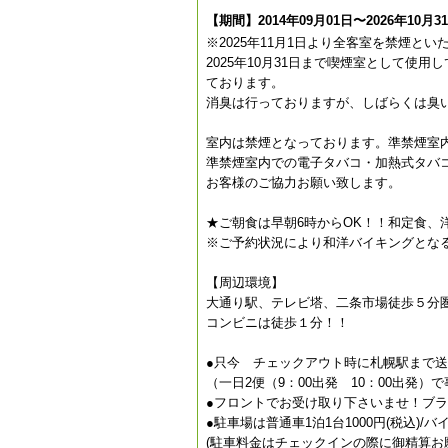
【期間】2014年09月01日〜2026年10月3
※2025年11月1日より全客室を禁煙とい
2025年10月31日まで喫煙室として
ております。
消臭は行っておりますが、しばらくは臭
室内は禁煙となっております。準禁煙室
準禁煙室内での電子タバコ・加熱式タバ
お客様のご協力お願い致します。
★ご朝食は早朝6時からOK！！和定食、
※ご予約状況により和洋バイキングとな
【周辺環境】
大通り駅、テレビ塔、二条市場徒歩５分
コンビニは徒歩１分！！
●只今 チェックアウト時に札幌駅まで
（一日2便（9：00出発 10：00出発
●フロントでお受け取り下さいませ！ブ
●駐車場は普通車1泊1台1000円(税込)/バ
(駐車料金はチェックインの際に御精算お