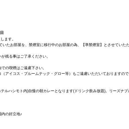
1日
たします。
使用していたお部屋を、禁煙室に移行中のお部屋の為、【準禁煙室】とさせていた
いが残る事はご了承ください。
内での喫煙はご遠慮下さい。
コ（アイコス・プルームテック・グロー等）もご遠慮いただいておりますので
ホテルハシモト内)自慢の朝カレーとなります(ドリンク飲み放題)。リーズナブ
圏内の好立地♪