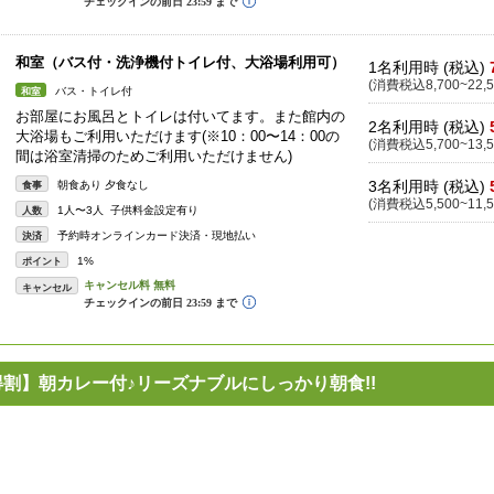
和室（バス付・洗浄機付トイレ付、大浴場利用可）
1名利用時 (税込)
(消費税込8,700~22,5
バス・トイレ付
和室
お部屋にお風呂とトイレは付いてます。また館内の
2名利用時 (税込)
大浴場もご利用いただけます(※10：00〜14：00の
(消費税込5,700~13,5
間は浴室清掃のためご利用いただけません)
3名利用時 (税込)
朝食あり 夕食なし
食事
(消費税込5,500~11,5
1人〜3人 子供料金設定有り
人数
予約時オンラインカード決済・現地払い
決済
1%
ポイント
キャンセル
【得割】朝カレー付♪リーズナブルにしっかり朝食!!