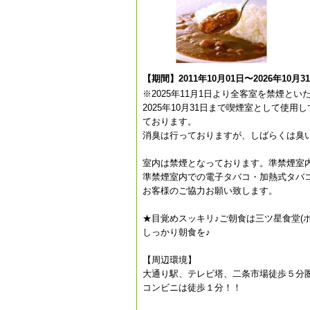
【期間】2011年10月01日〜2026年10月3
※2025年11月1日より全客室を禁煙とい
2025年10月31日まで喫煙室として
ております。
消臭は行っておりますが、しばらくは臭
室内は禁煙となっております。準禁煙室
準禁煙室内での電子タバコ・加熱式タバ
お客様のご協力お願い致します。
★目覚めスッキリ♪ご朝食は三ツ星食堂(
しっかり朝食を♪
【周辺環境】
大通り駅、テレビ塔、二条市場徒歩５分
コンビニは徒歩１分！！