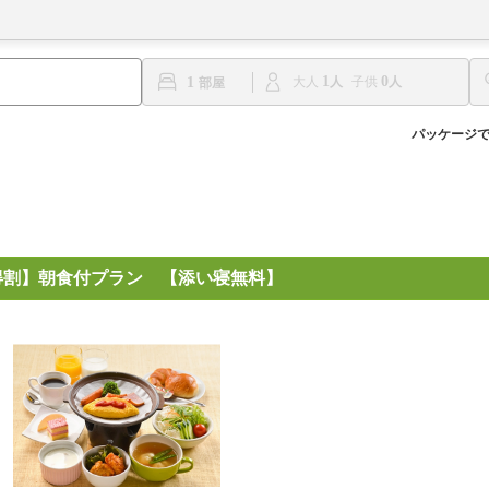
1
0
1
大人
子供
パッケージ
 【得割】朝食付プラン 【添い寝無料】