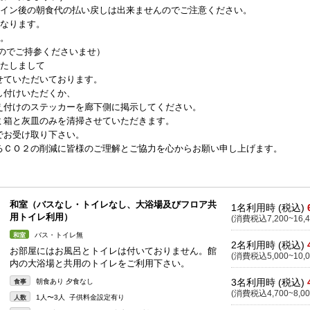
クイン後の朝食代の払い戻しは出来ませんのでご注意ください。
となります。
す。
のでご持参くださいませ）
いたしまして
せていただいております。
し付けいただくか、
え付けのステッカーを廊下側に掲示してください。
ミ箱と灰皿のみを清掃させていただきます。
でお受け取り下さい。
るＣＯ２の削減に皆様のご理解とご協力を心からお願い申し上げます。
和室（バスなし・トイレなし、大浴場及びフロア共
1名利用時 (税込)
用トイレ利用）
(消費税込7,200~16,4
バス・トイレ無
和室
2名利用時 (税込)
お部屋にはお風呂とトイレは付いておりません。館
(消費税込5,000~10,0
内の大浴場と共用のトイレをご利用下さい。
3名利用時 (税込)
朝食あり 夕食なし
食事
(消費税込4,700~8,00
1人〜3人 子供料金設定有り
人数