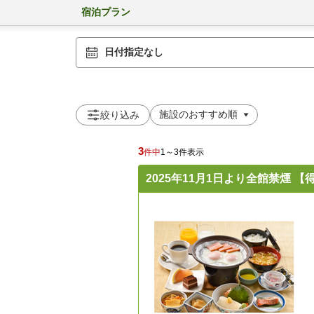
宿泊プラン
日付指定なし
絞り込み
3
件中
1～3件表示
2025年11月1日より全館禁煙