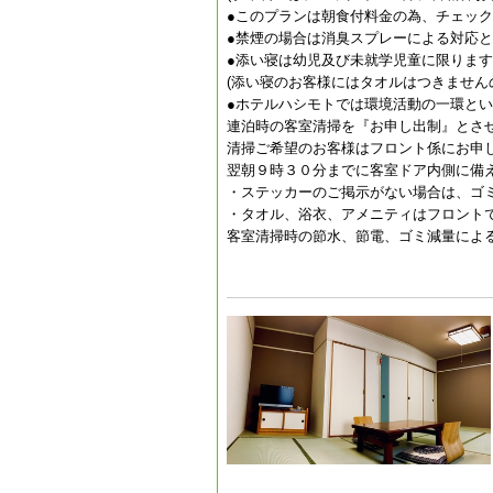
●このプランは朝食付料金の為、チェッ
●禁煙の場合は消臭スプレーによる対応
●添い寝は幼児及び未就学児童に限りま
(添い寝のお客様にはタオルはつきません
●ホテルハシモトでは環境活動の一環と
連泊時の客室清掃を『お申し出制』とさ
清掃ご希望のお客様はフロント係にお申
翌朝９時３０分までに客室ドア内側に備
・ステッカーのご掲示がない場合は、ゴ
・タオル、浴衣、アメニティはフロント
客室清掃時の節水、節電、ゴミ減量によ