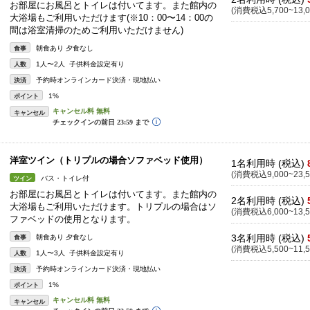
お部屋にお風呂とトイレは付いてます。また館内の
(消費税込5,700~13,0
大浴場もご利用いただけます(※10：00〜14：00の
間は浴室清掃のためご利用いただけません)
朝食あり 夕食なし
食事
1人〜2人 子供料金設定有り
人数
予約時オンラインカード決済・現地払い
決済
1%
ポイント
キャンセル
洋室ツイン（トリプルの場合ソファベッド使用）
1名利用時 (税込)
(消費税込9,000~23,5
バス・トイレ付
ツイン
お部屋にお風呂とトイレは付いてます。また館内の
2名利用時 (税込)
大浴場もご利用いただけます。トリプルの場合はソ
(消費税込6,000~13,5
ファベッドの使用となります。
3名利用時 (税込)
朝食あり 夕食なし
食事
(消費税込5,500~11,5
1人〜3人 子供料金設定有り
人数
予約時オンラインカード決済・現地払い
決済
1%
ポイント
キャンセル