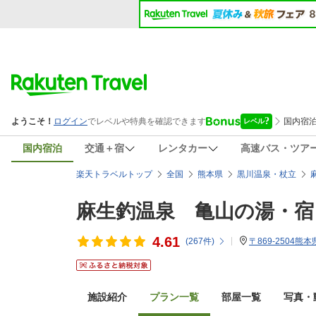
国内宿泊
交通＋宿
レンタカー
高速バス・ツア
楽天トラベルトップ
全国
熊本県
黒川温泉・杖立
麻生釣温泉 亀山の湯・宿
4.61
(
267
件)
〒869-2504熊
施設紹介
プラン一覧
部屋一覧
写真・動