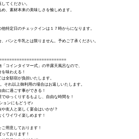
蒸してください。
込め、素材本来の美味しさを愉しめます。
の他特定日のチェックインは１７時からになります。
、パンと牛乳とは限りません。予めご了承ください。
===========================
物「コインタイマー式」の半露天風呂なので、
分を味わえる！
ては全額宿が負担いたします。
す。それ以上御利用の場合はお返しいたします。
自由に過ごす事ができる！
でゆっくりするもよし、自由な時間を！
ションにもどうぞ♪
族や友人と楽しく宴会はいかが？
なくワイワイ楽しめます！
をご用意しております！
ばっております！