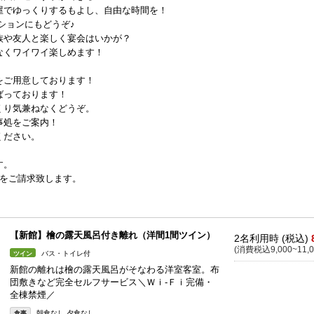
でゆっくりするもよし、自由な時間を！
ションにもどうぞ♪
族や友人と楽しく宴会はいかが？
なくワイワイ楽しめます！
をご用意しております！
ばっております！
くり気兼ねなくどうぞ。
事処をご案内！
ください。
す。
をご請求致します。
【新館】檜の露天風呂付き離れ（洋間1間ツイン）
2名利用時 (税込)
(消費税込9,000~11,0
バス・トイレ付
ツイン
新館の離れは檜の露天風呂がそなわる洋室客室。布
団敷きなど完全セルフサービス＼Ｗｉ-Ｆｉ完備・
全棟禁煙／
朝食なし 夕食なし
食事