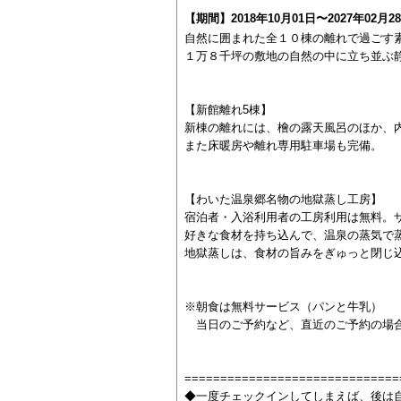
【期間】2018年10月01日〜2027年02月2
自然に囲まれた全１０棟の離れで過ごす素
１万８千坪の敷地の自然の中に立ち並ぶ
【新館離れ5棟】
新棟の離れには、檜の露天風呂のほか、
また床暖房や離れ専用駐車場も完備。
【わいた温泉郷名物の地獄蒸し工房】
宿泊者・入浴利用者の工房利用は無料。
好きな食材を持ち込んで、温泉の蒸気で
地獄蒸しは、食材の旨みをぎゅっと閉じ
※朝食は無料サービス（パンと牛乳）
当日のご予約など、直近のご予約の場合
==============================
◆一度チェックインしてしまえば、後は