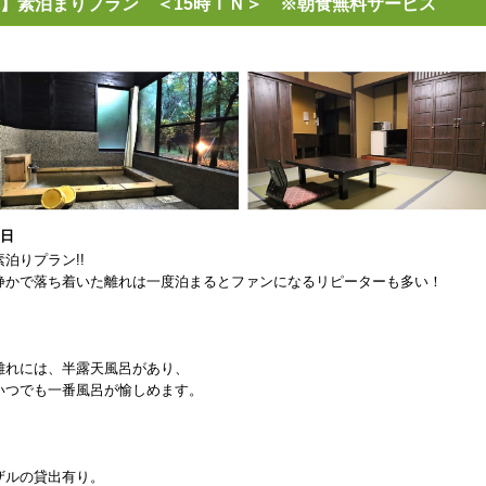
】素泊まりプラン ＜15時ＩＮ＞ ※朝食無料サービス
8日
泊りプラン!!
静かで落ち着いた離れは一度泊まるとファンになるリピーターも多い！
離れには、半露天風呂があり、
いつでも一番風呂が愉しめます。
ザルの貸出有り。