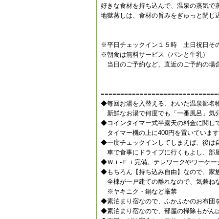
好きな食材を持ち込んで、温泉の蒸気で
地獄蒸しは、食材の旨みをぎゅっと閉じ
※平日チェックイン１５時 土日祝日そ
※朝食は無料サービス（パンと牛乳）
当日のご予約など、直近のご予約の場合
==============================
◆毎回お湯を入替える、わいた温泉郷名
新鮮なお湯で何度でも「一番風呂」気
◆コインタイマー式半露天の料金に関し
タイマー機の上に400円を置いていま
◆一度チェックインしてしまえば、後は
車で食事にドライブに行くもよし、部屋
◆Ｗｉ-Ｆｉ完備。テレワークやワーケー
◆もちろん【持ち込み自由】なので、家
全棟が一戸建ての離れなので、気兼ね
※ヤキニク・鍋など厳禁
◆素泊まり宿なので、ふかふかのお布団
◆素泊まり宿なので、部屋の掃除もがん