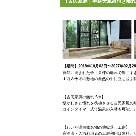
【古民家調｜半露天風呂付き離れ
【期間】2018年10月02日〜2027年02月2
自然に囲まれた全１０棟の離れで過ごす素
１万８千坪の敷地の自然の中に立ち並ぶ
【古民家風の離れ 5棟】
懐かしさと憧れを彷彿させる古民家風の
コインタイマー式で温泉の入替も可能。
【わいた温泉郷名物の地獄蒸し工房】
宿泊者・入浴利用者の工房利用は無料。