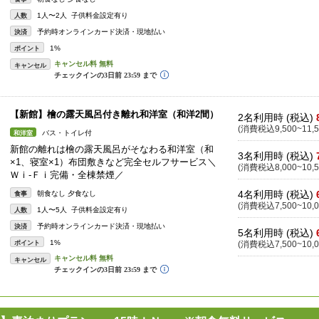
1人〜2人 子供料金設定有り
人数
予約時オンラインカード決済・現地払い
決済
1%
ポイント
キャンセル
【新館】檜の露天風呂付き離れ和洋室（和洋2間）
2名利用時 (税込)
(消費税込9,500~11,5
バス・トイレ付
和洋室
新館の離れは檜の露天風呂がそなわる和洋室（和
3名利用時 (税込)
×1、寝室×1）布団敷きなど完全セルフサービス＼
(消費税込8,000~10,5
Ｗｉ-Ｆｉ完備・全棟禁煙／
4名利用時 (税込)
朝食なし 夕食なし
食事
(消費税込7,500~10,0
1人〜5人 子供料金設定有り
人数
予約時オンラインカード決済・現地払い
決済
5名利用時 (税込)
1%
ポイント
(消費税込7,500~10,0
キャンセル