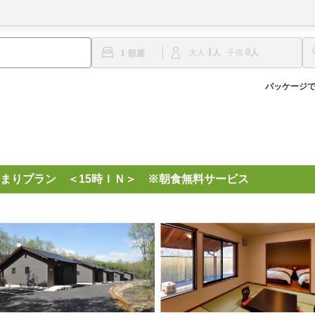
1
0
1
大人
子供
パッケージ
まりプラン ＜15時ＩＮ＞ ※朝食無料サービス