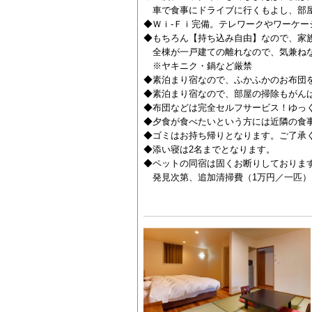
車で食事にドライブに行くもよし、部屋
◆Ｗｉ-Ｆｉ完備。テレワークやワーケー
◆もちろん【持ち込み自由】なので、家
全棟が一戸建ての離れなので、気兼ね
※ヤキニク・鍋など厳禁
◆素泊まり宿なので、ふかふかのお布団
◆素泊まり宿なので、部屋の掃除もがん
◆布団などは完全セルフサービス！ゆっ
◆夕食が食べたいという方には近隣の食
◆ゴミはお持ち帰りとなります。ご了承
◆添い寝は2名までとなります。
◆ペットの同宿は固くお断りしておりま
発見次第、追加清掃費（1万円／一匹）