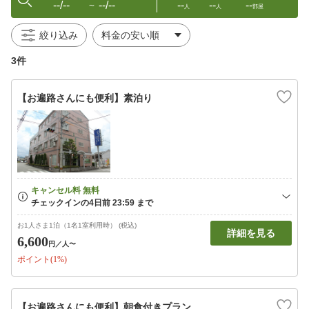
--/--
--/--
--
--
--
〜
人
人
部屋
絞り込み
3件
【お遍路さんにも便利】素泊り
お1人さま1泊（1名1室利用時） (税込)
詳細を見る
6,600
円
／人〜
ポイント(1%)
【お遍路さんにも便利】朝食付きプラン