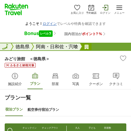
お気に入り
予約確認
ログイン
メニュー
全国
全国
徳島県
阿南・日和佐・宍喰
みどり旅館 ＜徳
みどり旅館 ＜徳島県＞
プラン
施設紹介
部屋
写真
クーポン
クチコミ
プラン一覧
宿泊プラン
航空券付宿泊プラン
チェックイン
チェックアウト
大人
子ども
部屋数