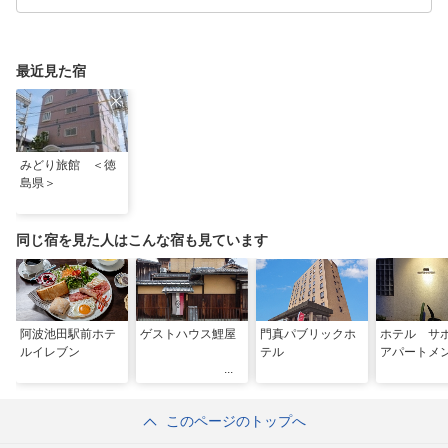
最近見た宿
みどり旅館 ＜徳
島県＞
同じ宿を見た人はこんな宿も見ています
阿波池田駅前ホテ
ゲストハウス鯉屋
門真パブリックホ
ホテル サ
ルイレブン
テル
アパートメ
このページのトップへ