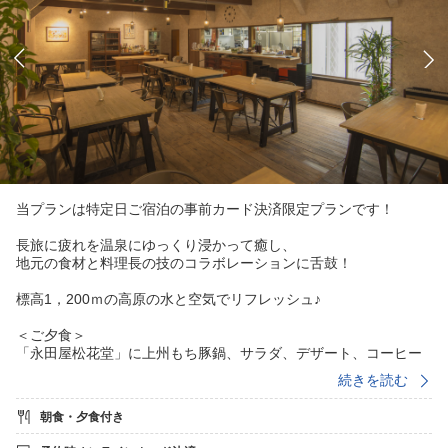
当プランは特定日ご宿泊の事前カード決済限定プランです！
長旅に疲れを温泉にゆっくり浸かって癒し、
地元の食材と料理長の技のコラボレーションに舌鼓！
標高1，200ｍの高原の水と空気でリフレッシュ♪
＜ご夕食＞
「永田屋松花堂」に上州もち豚鍋、サラダ、デザート、コーヒー
付きをご用意します。
続きを読む
ご夕食は18：00、18：30、19：00スタート、
チェックイン時に相談の上決定します。
朝食・夕食付き
＜ご朝食＞