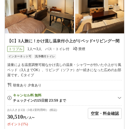
【C】3人旅に！かけ流し温泉付小上がりベッド+リビング一間
トリプル
1人〜3人
バス・トイレ付
禁煙
インターネット可
洗浄機付トイレ
湯量による温度調整可能なかけ流しの温泉・シャワーが付いた小上がり風
ベッド（3人までOK）、リビング（ソファ）が一続きになった広めのお部
屋です。Cタイプ
朝食あり 夕食あり
お1人さま1泊（3名1室利用時） (税込)
空室・料金確認
30,510
円
／人〜
ポイント(1%)