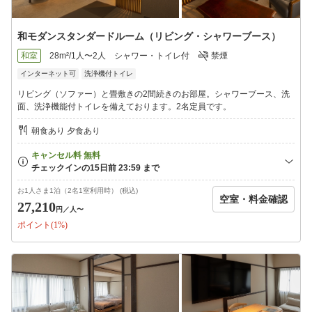
和モダンスタンダードルーム（リビング・シャワーブース）
和室
28m²/1人〜2人
シャワー・トイレ付
禁煙
インターネット可
洗浄機付トイレ
リビング（ソファー）と畳敷きの2間続きのお部屋。シャワーブース、洗
面、洗浄機能付トイレを備えております。2名定員です。
朝食あり 夕食あり
お1人さま1泊（2名1室利用時） (税込)
空室・料金確認
27,210
円
／人〜
ポイント(1%)