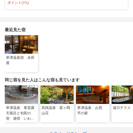
ポイント(1%)
最近見た宿
草津温泉宿 永田
屋
同じ宿を見た人はこんな宿も見ています
草津温泉 客室露
尻焼温泉 星ヶ岡
草津温泉 お宿
湯川テラス
天風呂と旬彩の
山荘
平の家
宿 湯宿 いわふ
じ