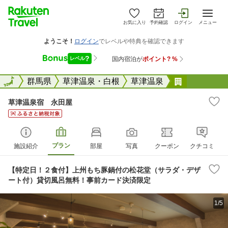
お気に入り
予約確認
ログイン
メニュー
全国
全国
群馬県
草津温泉・白根
草津温泉
草津温泉宿
草津温泉宿 永田屋
プラン
施設紹介
部屋
写真
クーポン
クチコミ
【特定日！２食付】上州もち豚鍋付の松花堂（サラダ・デザ
ート付）貸切風呂無料！事前カード決済限定
1/5