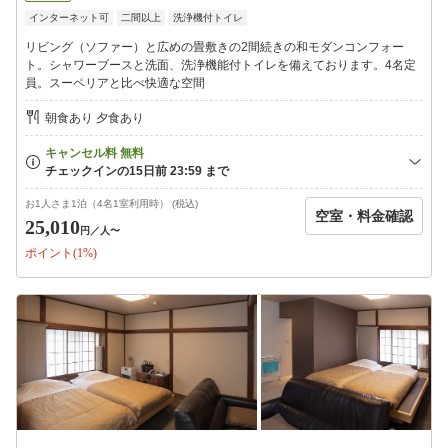
インターネット可
二間以上
洗浄機付トイレ
リビング（ソファー）と広めの畳敷きの2間続きの和モダンコンフォー
ト。シャワーブースと洗面、洗浄機能付トイレを備えております。4名定
員。スーペリアと比べ快適な空間
朝食あり 夕食あり
お1人さま1泊（4名1室利用時） (税込)
空室・料金確認
25,010
円
／人〜
ポイント(1%)