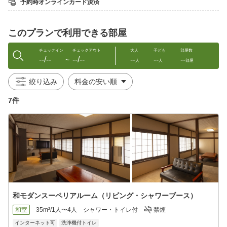
予約時オンラインカード決済
「和食御膳」をご用意いたします。
＜食事場所＞
このプランで利用できる部屋
ご夕食、ご朝食ともに館内の茜家食堂にご用意します。
＜貸切風呂：草津万代鉱源泉＞
チェックイン
チェックアウト
大人
子ども
部屋数
--/--
--/--
--
--
--
3ヶ所あり空いていればいつでもその場でご利用いただけます。
〜
人
人
部屋
（無料です。予約制ではありません）
脱衣場には洗面、お風呂には洗い場（シャワー）もございます。
絞り込み
＜駐車場情報＞
7件
当館の目の前に小さな宿にしては広い駐車場（無料）がございま
す。ご
宿泊日のチェックイン前やチェックアウト後も無料でご利用いた
だけます。
せっかくの旅行の機会ですので、旅の拠点にしてみてはいかがで
しょうか？
＜送迎情報＞
草津温泉バスターミナルのみ承ります。
こちらに着きましたら当館までお電話ください。お迎えに参りま
和モダンスーペリアルーム（リビング・シャワーブース）
す。
他のお客様の送迎等ですぐにお迎えに行けない場合など
和室
35m²/1人〜4人
シャワー・トイレ付
禁煙
多少お待たせしてしまうこともあります。あらかじめご了承くだ
インターネット可
洗浄機付トイレ
さい。