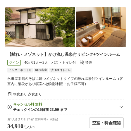
【離れ・メゾネット】かけ流し温泉付リビング+ツインルーム
ツイン
40m²/1人〜2人
バス・トイレ付
禁煙
インターネット可
離れ客室
洗浄機付トイレ
永田屋本館のそばに建つメゾネットタイプの離れ温泉付ツインルーム（客
室内に階段があり寝室へは階段利用・お子様不可）
朝食あり 夕食あり
お1人さま1泊（2名1室利用時） (税込)
空室・料金確認
34,910
円
／人〜