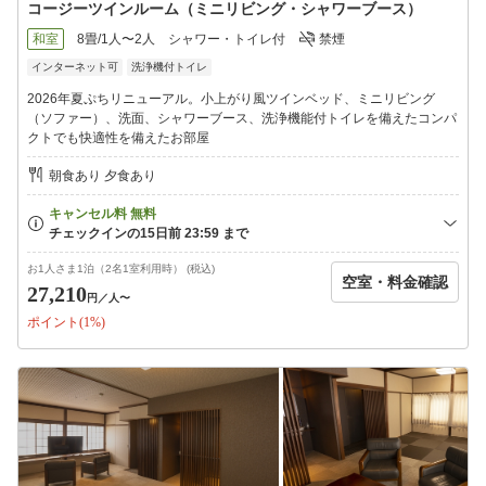
コージーツインルーム（ミニリビング・シャワーブース）
和室
8畳/1人〜2人
シャワー・トイレ付
禁煙
インターネット可
洗浄機付トイレ
2026年夏ぷちリニューアル。小上がり風ツインベッド、ミニリビング
（ソファー）、洗面、シャワーブース、洗浄機能付トイレを備えたコンパ
クトでも快適性を備えたお部屋
朝食あり 夕食あり
お1人さま1泊（2名1室利用時） (税込)
空室・料金確認
27,210
円
／人〜
ポイント(1%)