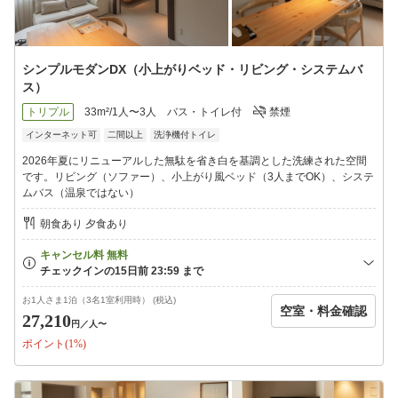
シンプルモダンDX（小上がりベッド・リビング・システムバ
ス）
トリプル
33m²/1人〜3人
バス・トイレ付
禁煙
インターネット可
二間以上
洗浄機付トイレ
2026年夏にリニューアルした無駄を省き白を基調とした洗練された空間
です。リビング（ソファー）、小上がり風ベッド（3人までOK）、システ
ムバス（温泉ではない）
朝食あり 夕食あり
お1人さま1泊（3名1室利用時） (税込)
空室・料金確認
27,210
円
／人〜
ポイント(1%)