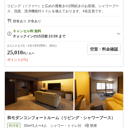
予約時など事前にご連絡いただけると助かります。
リビング（ソファー）と広めの畳敷きの2間続きのお部屋。シャワーブー
ス、洗面、洗浄機能付トイレを備えております。4名定員です。
※チェックイン15：00 最終18：00／チェックアウト10：00
朝食あり 夕食あり
お1人さま1泊（4名1室利用時） (税込)
空室・料金確認
25,010
円
／人〜
ポイント(1%)
和モダンコンフォートルーム（リビング・シャワーブース）
和洋室
35m²/1人〜4人
シャワー・トイレ付
禁煙