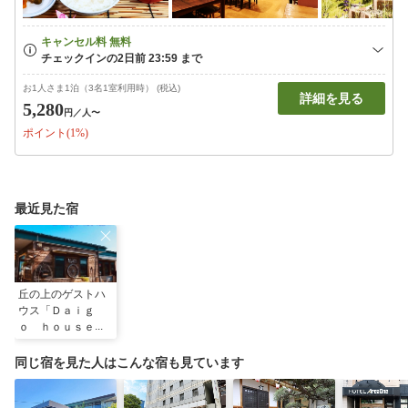
お1人さま1泊（3名1室利用時） (税込)
詳細を見る
5,280
円
／人〜
ポイント(1%)
最近見た宿
丘の上のゲストハ
ウス「Ｄａｉｇ
ｏ ｈｏｕｓｅ」
同じ宿を見た人はこんな宿も見ています