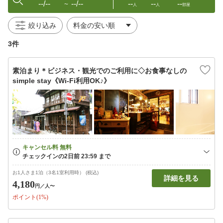
--/--
--/--
--
--
--
〜
人
人
部屋
絞り込み
3件
素泊まり＊ビジネス・観光でのご利用に◇お食事なしの
simple stay《Wi-Fi利用OK♪》
お1人さま1泊（3名1室利用時） (税込)
詳細を見る
4,180
円
／人〜
ポイント(1%)