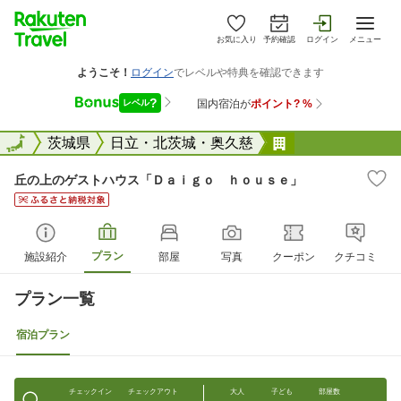
お気に入り
予約確認
ログイン
メニュー
全国
全国
茨城県
日立・北茨城・奥久慈
丘の上のゲスト
丘の上のゲストハウス「Ｄａｉｇｏ ｈｏｕｓｅ」
プラン
施設紹介
部屋
写真
クーポン
クチコミ
プラン一覧
宿泊プラン
チェックイン
チェックアウト
大人
子ども
部屋数