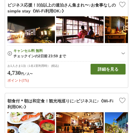
ビジネス応援！3泊以上の連泊さん集まれ〜♪お食事なしの
simple stay《Wi-Fi利用OK♪》
お1人さま1泊（1名1室利用時） (税込)
詳細を見る
4,730
円
／人〜
ポイント(1%)
朝食付＊朝は和定食！観光地巡りに♪ビジネスに♪《Wi-Fi
利用OK♪》