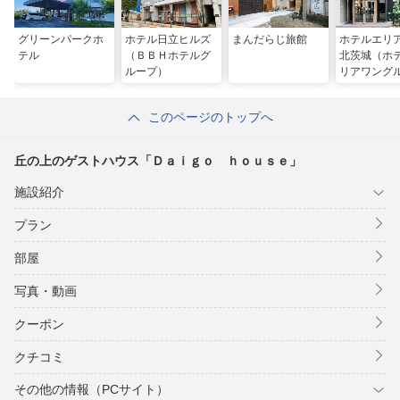
グリーンパークホ
ホテル日立ヒルズ
まんだらじ旅館
ホテルエリ
テル
（ＢＢＨホテルグ
北茨城（ホ
ループ）
リアワング
プ）
このページのトップへ
丘の上のゲストハウス「Ｄａｉｇｏ ｈｏｕｓｅ」
施設紹介
プラン
部屋
写真・動画
クーポン
クチコミ
その他の情報（PCサイト）