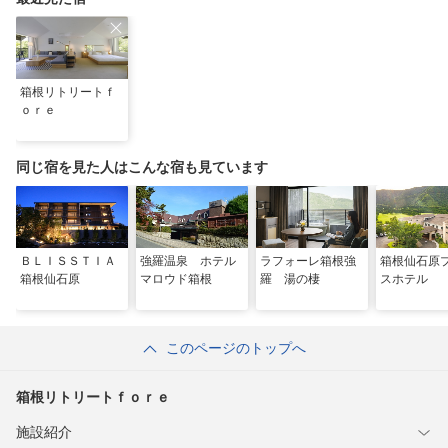
箱根リトリートｆ
ｏｒｅ
同じ宿を見た人はこんな宿も見ています
ＢＬＩＳＳＴＩＡ
強羅温泉 ホテル
ラフォーレ箱根強
箱根仙石原
箱根仙石原
マロウド箱根
羅 湯の棲
スホテル
このページのトップへ
箱根リトリートｆｏｒｅ
施設紹介