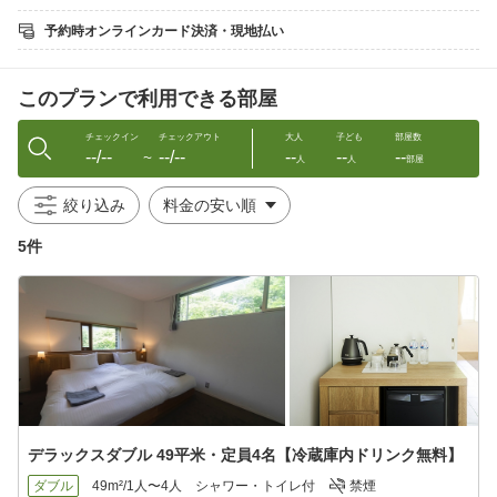
赤い果実の香りと繊細な酸、なめらかな口当たりの上品な赤ワイ
ン「ピノ・ノワール」
予約時オンラインカード決済・現地払い
きめ細かな泡と柑橘の爽やかさ、軽やかで洗練された味わいのス
パークリング「ペロリュス」
【提供時間】チェックイン〜22:00
このプランで利用できる部屋
【提供方法】館内施設「Free bird ＆ terrace」「cafe ＆ lounge」
にてご用意しております。時間帯により提供場所が異なります。
15:00〜17:00 - Free bird ＆ terrace / 17:00〜22:00 -
チェックイン
チェックアウト
大人
子ども
部屋数
--/--
--/--
--
--
--
cafe ＆ lounge
〜
人
人
部屋
【ご注意事項】
連泊の場合、2泊目以降は15:00〜22:00の間フリーフローをご利
絞り込み
用いただけます。22:00〜15:00の間はご利用いただけません。
お飲み物を客室へお届けすることはいたしかねます。ご利用の
5件
際には提供施設までお越しください。
□夕食時フリーフロー（スタンダードコース）
【メニュー例】生ビール、カクテル、ワイン（スパークリン
グ、赤、白）、ソフトドリンク
■お食事
【会場】WOODSIDE dining
【内容】
□ご夕食
デラックスダブル 49平米・定員4名【冷蔵庫内ドリンク無料】
ライブキッチンで仕上げる薪焼き料理
前菜からデザートまでお楽しみいただく、魚料理と肉料理を含む
ダブル
49m²/1人〜4人
シャワー・トイレ付
禁煙