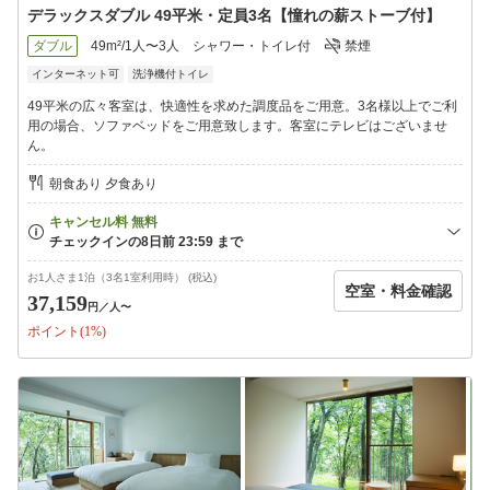
デラックスダブル 49平米・定員3名【憧れの薪ストーブ付】
ダブル
49m²/1人〜3人
シャワー・トイレ付
禁煙
インターネット可
洗浄機付トイレ
49平米の広々客室は、快適性を求めた調度品をご用意。3名様以上でご利
用の場合、ソファベッドをご用意致します。客室にテレビはございませ
ん。
朝食あり 夕食あり
お1人さま1泊（3名1室利用時） (税込)
空室・料金確認
37,159
円
／人〜
ポイント(1%)