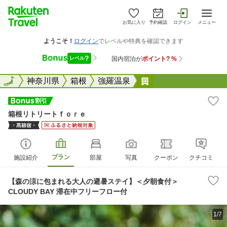
お気に入り
予約確認
ログイン
メニュー
全国
全国
神奈川県
箱根
強羅温泉
箱根リトリートｆｏ
箱根リトリートｆｏｒｅ
プラン
施設紹介
部屋
写真
クーポン
クチコミ
【森の涼に包まれる大人の避暑ステイ】＜夕朝食付＞
CLOUDY BAY 滞在中フリーフロー付
1/7