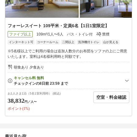
フォーレスイート 109平米・定員6名【1日1室限定】
ファイブ以上
109m²/1人〜6人
バス・トイレ付
禁煙
インターネット可
コーナールーム
二間以上
洗浄機付トイレ
山が見える
※5名様以上でご利用の場合は追加人数分のお布団をソファの上にご用意
いたします。室料は4名様利用時と同額です。
朝食あり 夕食あり
お1人さま1泊（5名1室利用時） (税込)
空室・料金確認
38,832
円
／人〜
ポイント(1%)
最近見た宿