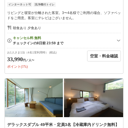
コース
インターネット可
洗浄機付トイレ
【営業時間】17:30- / 19:45-（LO 22:00）2部制
リビングと寝室が分離された客室。3〜4名様でご利用の場合、ソファベッ
□ご朝食
ドをご用意。客室にテレビはございません。
大自然と薪火料理を堪能するリトリートブッフェ
【営業時間】7:30 - 10:00（LO 9:30）
朝食あり 夕食あり
※大人（中学生以上）の方は、箱根町入湯税を1泊あたり150円を
頂戴いたします。
お1人さま1泊（4名1室利用時） (税込)
空室・料金確認
33,990
円
／人〜
ポイント(1%)
デラックスダブル 49平米・定員3名【冷蔵庫内ドリンク無料】