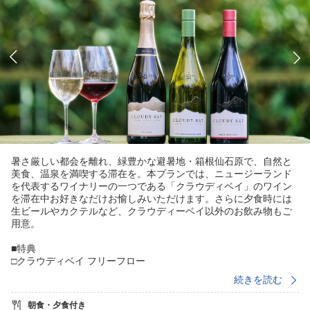
暑さ厳しい都会を離れ、緑豊かな避暑地・箱根仙石原で、自然と
美食、温泉を満喫する滞在を。本プランでは、ニュージーランド
を代表するワイナリーの一つである「クラウディベイ」のワイン
を滞在中お好きなだけお愉しみいただけます。さらに夕食時には
生ビールやカクテルなど、クラウディーベイ以外のお飲み物もご
用意。
■特典
□クラウディベイ フリーフロー
【メニュー】白、赤、スパークリング
続きを読む
柑橘とハーブの香り、爽やかな酸と果実味が広がるクラウディベ
イの代表である白ワイン「ソーヴィニヨンブラン」
朝食・夕食付き