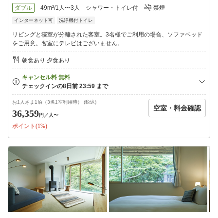
ダブル
49m²/1人〜3人
シャワー・トイレ付
禁煙
インターネット可
洗浄機付トイレ
リビングと寝室が分離された客室。3名様でご利用の場合、ソファベッド
をご用意。客室にテレビはございません。
朝食あり 夕食あり
お1人さま1泊（3名1室利用時） (税込)
空室・料金確認
36,359
円
／人〜
ポイント(1%)