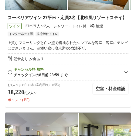
スーペリアツイン 27平米・定員2名【北欧風リゾートステイ】
ツイン
27m²/1人〜2人
シャワー・トイレ付
禁煙
インターネット可
洗浄機付トイレ
上質なフローリングと白い壁で構成されたシンプルな客室。客室にテレビ
はございません。※添い寝(3歳未満)の宿泊不可。
朝食あり 夕食あり
お1人さま1泊（2名1室利用時） (税込)
空室・料金確認
38,220
円
／人〜
ポイント(1%)