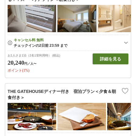
お1人さま1泊（2名1室利用時） (税込)
詳細を見る
20,240
円
／人〜
ポイント(1%)
THE GATEHOUSEディナー付き 宿泊プラン＜夕食＆朝
食付き＞