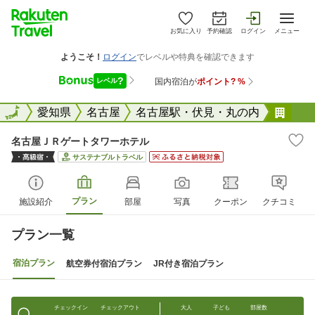
お気に入り
予約確認
ログイン
メニュー
全国
全国
愛知県
名古屋
名古屋駅・伏見・丸の内
名古
名古屋ＪＲゲートタワーホテル
サステナブルトラベル
プラン
施設紹介
部屋
写真
クーポン
クチコミ
プラン一覧
宿泊プラン
航空券付宿泊プラン
JR付き宿泊プラン
チェックイン
チェックアウト
大人
子ども
部屋数