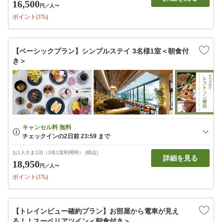
16,500
円
／人〜
ポイント(1%)
【ベーシックプラン】シンプルステイ 3名様1室＜朝食付
き＞
お1人さま1泊（3名1室利用時） (税込)
詳細を見る
18,950
円
／人〜
ポイント(1%)
【トレインビュー確約プラン】お部屋から電車が見え
る！！スーペリアツイン＜朝食付き＞