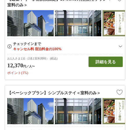
室料のみ＞
お1人さま1泊（2名1室利用時） (税込)
詳細を見る
12,370
円
／人〜
ポイント(1%)
【ベーシックプラン】シンプルステイ＜室料のみ＞