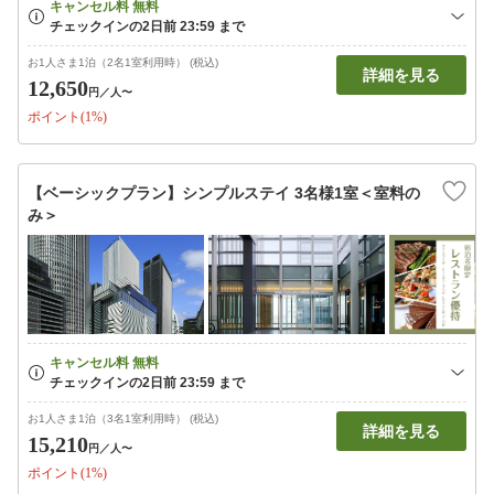
お1人さま1泊（2名1室利用時） (税込)
詳細を見る
12,650
円
／人〜
ポイント(1%)
【ベーシックプラン】シンプルステイ 3名様1室＜室料の
み＞
お1人さま1泊（3名1室利用時） (税込)
詳細を見る
15,210
円
／人〜
ポイント(1%)