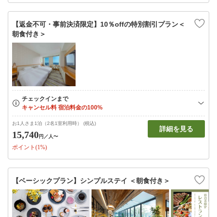
【返金不可・事前決済限定】10％offの特別割引プラン＜
朝食付き＞
お1人さま1泊（2名1室利用時） (税込)
詳細を見る
15,740
円
／人〜
ポイント(1%)
【ベーシックプラン】シンプルステイ ＜朝食付き＞