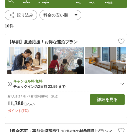
--/--
--/--
--
--
--
〜
人
人
部屋
絞り込み
10件
【早割】夏旅応援！お得な連泊プラン
お1人さま1泊（2名1室利用時） (税込)
詳細を見る
11,380
円
／人〜
ポイント(1%)
【返金不可・事前決済限定】10％offの特別割引プラン＜